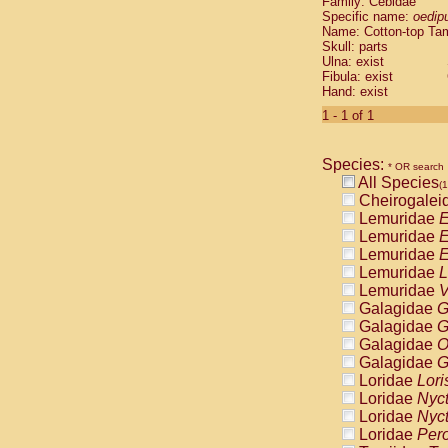
Family: Cebidae
Cebidae
Sa
Specific name:
oedip
Cebidae
Sa
Name: Cotton-top Ta
Cebidae
Sag
Skull: parts
Cebidae
Sa
Ulna: exist
Fibula: exist
Cebidae
Sag
Hand: exist
Cebidae
Sa
Cebidae
Aot
1 - 1 of 1
Cebidae
Ceb
Cebidae
Ceb
Species:
Cebidae
Ce
* OR search
All Species
Cebidae
Ceb
(1
Cheirogalei
Cebidae
Ce
Lemuridae
E
Cebidae
Sai
Lemuridae
E
Cebidae
Sai
Lemuridae
E
Atelidae
Alo
Lemuridae
L
Atelidae
Alo
Lemuridae
V
Atelidae
Alo
Galagidae
G
Atelidae
Alo
Galagidae
G
Atelidae
Ate
Galagidae
O
Atelidae
Ate
Galagidae
G
Atelidae
Ate
Loridae
Lori
Atelidae
Ate
Loridae
Nyc
Atelidae
Lag
Loridae
Nyc
Atelidae
Lag
Loridae
Pero
Pitheciidae