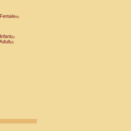
Female
(0)
Infant
(0)
Adult
(0)