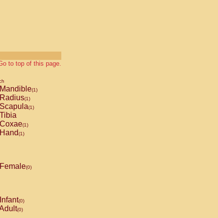
Go to top of this page.
ch
Mandible
(1)
Radius
(1)
Scapula
(1)
Tibia
Coxae
(1)
Hand
(1)
Female
(0)
Infant
(0)
Adult
(0)