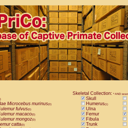
Skeletal Collection:
* AND sear
Skull
)
dae
Microcebus murinus
Humerus
(0)
(1)
ulemur fulvus
Ulna
(0)
ulemur macaco
Femur
(0)
ulemur mongoz
Fibula
(0)
emur catta
Trunk
(0)