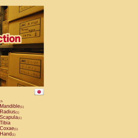
ch
Mandible
(1)
Radius
(1)
Scapula
(1)
Tibia
Coxae
(1)
Hand
(1)