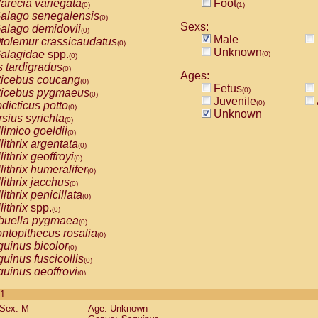
arecia variegata
Foot
(0)
(1)
alago senegalensis
(0)
Sexs:
alago demidovii
(0)
Male
tolemur crassicaudatus
(0)
Unknown
alagidae
spp.
(0)
(0)
s tardigradus
(0)
Ages:
ticebus coucang
(0)
Fetus
(0)
ticebus pygmaeus
(0)
Juvenile
(0)
dicticus potto
(0)
Unknown
rsius syrichta
(0)
limico goeldii
(0)
lithrix argentata
(0)
lithrix geoffroyi
(0)
lithrix humeralifer
(0)
lithrix jacchus
(0)
lithrix penicillata
(0)
lithrix
spp.
(0)
buella pygmaea
(0)
ntopithecus rosalia
(0)
uinus bicolor
(0)
uinus fuscicollis
(0)
uinus geoffroyi
(0)
uinus imperator
(0)
 1
uinus labiatus
(0)
Sex: M
Age: Unknown
guinus leucopus
(0)