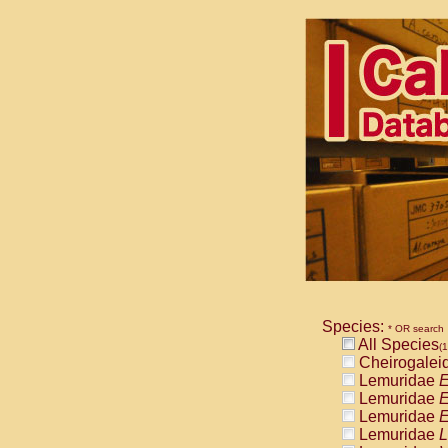
Species:
* OR search
All Species
(1
Cheirogalei
Lemuridae
E
Lemuridae
E
Lemuridae
E
Lemuridae
L