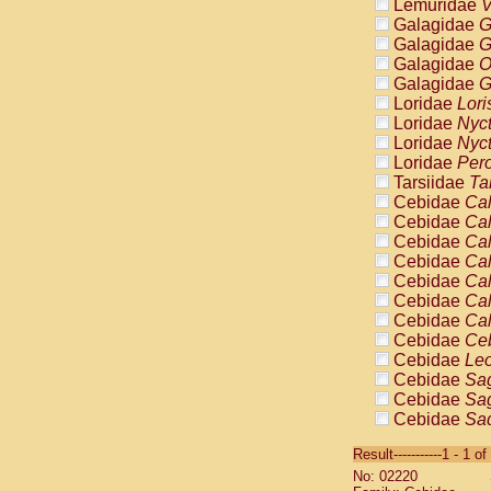
Lemuridae
V
Galagidae
G
Galagidae
G
Galagidae
O
Galagidae
G
Loridae
Lori
Loridae
Nyc
Loridae
Nyc
Loridae
Pero
Tarsiidae
Ta
Cebidae
Cal
Cebidae
Cal
Cebidae
Cal
Cebidae
Cal
Cebidae
Cal
Cebidae
Cal
Cebidae
Cal
Cebidae
Ce
Cebidae
Leo
Cebidae
Sag
Cebidae
Sag
Cebidae
Sag
Cebidae
Sag
Result-----------1 - 1 of
Cebidae
Sag
No: 02220
Cebidae
Sa