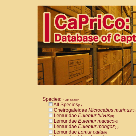
Species:
* OR search
All Species
(1)
Cheirogaleidae
Microcebus murinus
(0)
Lemuridae
Eulemur fulvus
(0)
Lemuridae
Eulemur macaco
(0)
Lemuridae
Eulemur mongoz
(0)
Lemuridae
Lemur catta
(0)