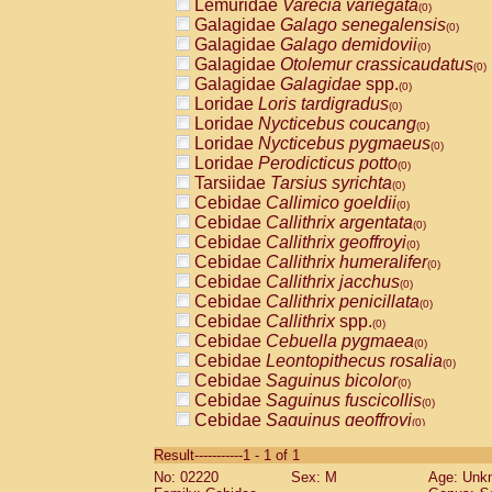
Lemuridae
Varecia variegata
(0)
Galagidae
Galago senegalensis
(0)
Galagidae
Galago demidovii
(0)
Galagidae
Otolemur crassicaudatus
(0)
Galagidae
Galagidae
spp.
(0)
Loridae
Loris tardigradus
(0)
Loridae
Nycticebus coucang
(0)
Loridae
Nycticebus pygmaeus
(0)
Loridae
Perodicticus potto
(0)
Tarsiidae
Tarsius syrichta
(0)
Cebidae
Callimico goeldii
(0)
Cebidae
Callithrix argentata
(0)
Cebidae
Callithrix geoffroyi
(0)
Cebidae
Callithrix humeralifer
(0)
Cebidae
Callithrix jacchus
(0)
Cebidae
Callithrix penicillata
(0)
Cebidae
Callithrix
spp.
(0)
Cebidae
Cebuella pygmaea
(0)
Cebidae
Leontopithecus rosalia
(0)
Cebidae
Saguinus bicolor
(0)
Cebidae
Saguinus fuscicollis
(0)
Cebidae
Saguinus geoffroyi
(0)
Cebidae
Saguinus imperator
(0)
Result-----------1 - 1 of 1
Cebidae
Saguinus labiatus
(0)
No: 02220
Sex: M
Age: Unk
Cebidae
Saguinus leucopus
(0)