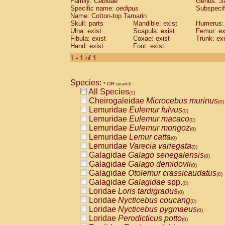
Family: Cebidae
Genus:
S
Cebidae
Saguinus midas
(0)
Specific name:
oedipus
Subspecif
Cebidae
Saguinus mystax
(0)
Name: Cotton-top Tamarin
Cebidae
Saguinus nigricollis
Skull: parts
Mandible: exist
(0)
Humerus: 
Cebidae
Saguinus oedipus
Ulna: exist
Scapula: exist
Femur: ex
(1)
Fibula: exist
Coxae: exist
Trunk: exi
Cebidae
Saguinus weddelli
(0)
Hand: exist
Foot: exist
Cebidae
Saguinus
spp.
(0)
Cebidae
Aotus trivirgatus
1 - 1 of 1
(0)
Cebidae
Cebus albifrons
(0)
Cebidae
Cebus apella
(0)
Species:
Cebidae
Cebus capucinus
* OR search
(0)
All Species
Cebidae
Cebus nigrivittatus
(1)
(0)
Cheirogaleidae
Microcebus murinus
Cebidae
Cebus
spp.
(0)
(0)
Lemuridae
Eulemur fulvus
Cebidae
Saimiri boliviensis
(0)
(0)
Lemuridae
Eulemur macaco
Cebidae
Saimiri sciureus
(0)
(0)
Lemuridae
Eulemur mongoz
Atelidae
Alouatta caraya
(0)
(0)
Lemuridae
Lemur catta
Atelidae
Alouatta fusca
(0)
(0)
Lemuridae
Varecia variegata
Atelidae
Alouatta seniculus
(0)
(0)
Galagidae
Galago senegalensis
Atelidae
Alouatta
spp.
(0)
(0)
Galagidae
Galago demidovii
Atelidae
Ateles belzebuth
(0)
(0)
Galagidae
Otolemur crassicaudatus
Atelidae
Ateles geoffroyi
(0)
(0)
Galagidae
Galagidae
spp.
Atelidae
Ateles paniscus
(0)
(0)
Loridae
Loris tardigradus
Atelidae
Ateles
spp.
(0)
(0)
Loridae
Nycticebus coucang
Atelidae
Lagothrix lagothricha
(0)
(0)
Loridae
Nycticebus pygmaeus
Atelidae
Lagothrix lagothricha cana
(0)
(0)
Loridae
Perodicticus potto
Pitheciidae
Cacajao calvus rubicundu
(0)