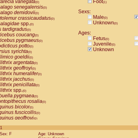
arecia variegata
Foot
(0)
(1)
alago senegalensis
(0)
Sexs:
alago demidovii
(0)
Male
tolemur crassicaudatus
(0)
(0)
Unknown
alagidae
spp.
(0)
(0)
s tardigradus
(0)
Ages:
ticebus coucang
(0)
Fetus
(0)
ticebus pygmaeus
(0)
Juvenile
(0)
dicticus potto
(0)
Unknown
rsius syrichta
(0)
limico goeldii
(0)
lithrix argentata
(0)
lithrix geoffroyi
(0)
lithrix humeralifer
(0)
lithrix jacchus
(0)
lithrix penicillata
(0)
lithrix
spp.
(0)
buella pygmaea
(0)
ntopithecus rosalia
(0)
uinus bicolor
(0)
uinus fuscicollis
(0)
uinus geoffroyi
(0)
uinus imperator
(0)
 1
uinus labiatus
(0)
Sex: F
Age: Unknown
guinus leucopus
(0)