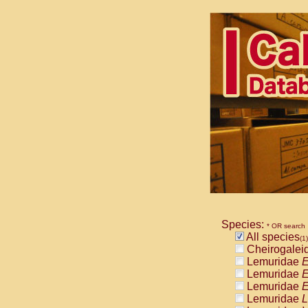
Species:
* OR search
All species
(1)
Cheirogalei
Lemuridae
E
Lemuridae
E
Lemuridae
E
Lemuridae
L