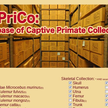
Skeletal Collection:
* AND sear
Skull
dae
Microcebus murinus
Humerus
(0)
ulemur fulvus
Ulna
(0)
ulemur macaco
Femur
(0)
ulemur mongoz
Fibula
(0)
(1)
emur catta
Trunk
(0)