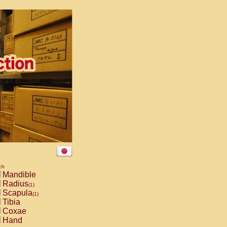
ch
Mandible
Radius
(1)
Scapula
(1)
Tibia
Coxae
Hand