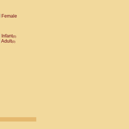
Female
Infant
(0)
Adult
(0)