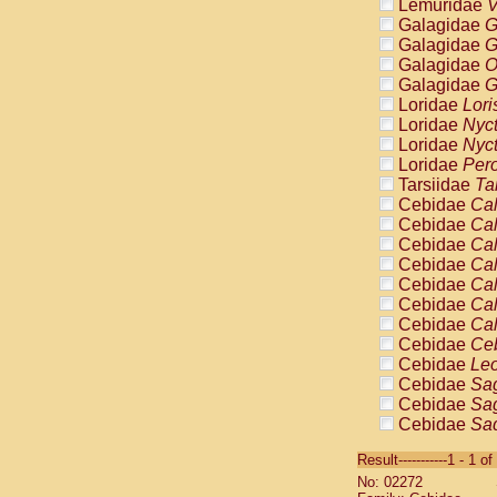
Lemuridae
V
Galagidae
G
Galagidae
G
Galagidae
O
Galagidae
G
Loridae
Lori
Loridae
Nyc
Loridae
Nyc
Loridae
Pero
Tarsiidae
Ta
Cebidae
Cal
Cebidae
Cal
Cebidae
Cal
Cebidae
Cal
Cebidae
Cal
Cebidae
Cal
Cebidae
Cal
Cebidae
Ce
Cebidae
Leo
Cebidae
Sag
Cebidae
Sag
Cebidae
Sag
Cebidae
Sag
Result-----------1 - 1 of
Cebidae
Sag
No: 02272
Cebidae
Sa