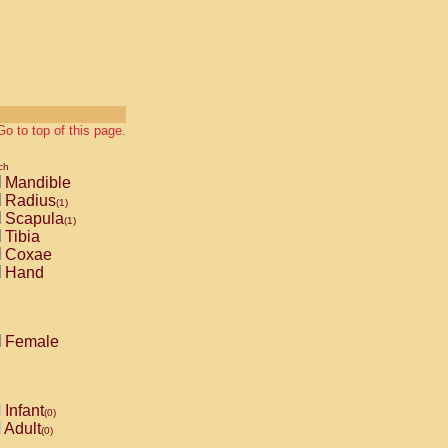
Go to top of this page.
ch
Mandible
Radius
(1)
Scapula
(1)
Tibia
Coxae
Hand
Female
Infant
(0)
Adult
(0)