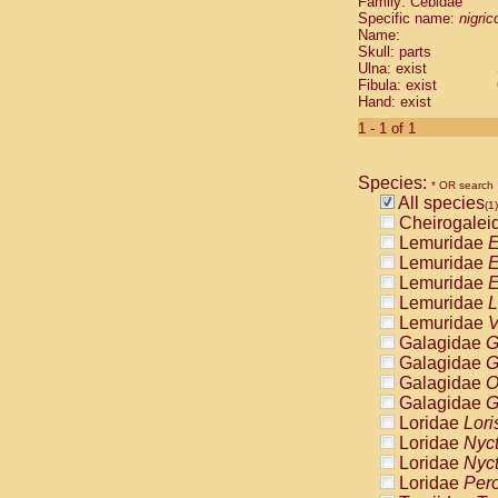
Family: Cebidae
Cebidae
Sa
Specific name:
nigrico
Cebidae
Sa
Name:
Cebidae
Sag
Skull: parts
Cebidae
Sa
Ulna: exist
Fibula: exist
Cebidae
Sag
Hand: exist
Cebidae
Sa
Cebidae
Aot
1 - 1 of 1
Cebidae
Ceb
Cebidae
Ceb
Species:
Cebidae
Ce
* OR search
All species
Cebidae
Ceb
(1)
Cheirogalei
Cebidae
Ce
Lemuridae
E
Cebidae
Sai
Lemuridae
E
Cebidae
Sai
Lemuridae
E
Atelidae
Alo
Lemuridae
L
Atelidae
Alo
Lemuridae
V
Atelidae
Alo
Galagidae
G
Atelidae
Alo
Galagidae
G
Atelidae
Ate
Galagidae
O
Atelidae
Ate
Galagidae
G
Atelidae
Ate
Loridae
Lori
Atelidae
Ate
Loridae
Nyc
Atelidae
Lag
Loridae
Nyc
Atelidae
Lag
Loridae
Pero
Pitheciidae