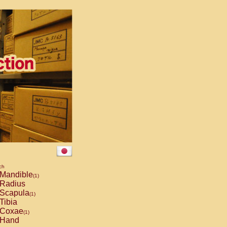
ch
Mandible
(1)
Radius
Scapula
(1)
Tibia
Coxae
(1)
Hand