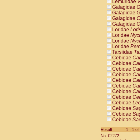
Lemuridae
V
Galagidae
G
Galagidae
G
Galagidae
O
Galagidae
G
Loridae
Lori
Loridae
Nyc
Loridae
Nyc
Loridae
Pero
Tarsiidae
Ta
Cebidae
Cal
Cebidae
Cal
Cebidae
Cal
Cebidae
Cal
Cebidae
Cal
Cebidae
Cal
Cebidae
Cal
Cebidae
Ce
Cebidae
Leo
Cebidae
Sag
Cebidae
Sag
Cebidae
Sag
Cebidae
Sag
Result-----------1 - 1 of
Cebidae
Sag
No: 02272
Cebidae
Sa