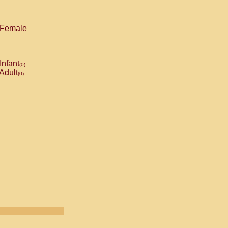
Female
Infant
(0)
Adult
(0)