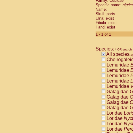
Family: Cebidae
Cebidae
Sa
Specific name:
nigrico
Cebidae
Sa
Name:
Cebidae
Sag
Skull: parts
Cebidae
Sa
Ulna: exist
Fibula: exist
Cebidae
Sag
Hand: exist
Cebidae
Sa
Cebidae
Aot
1 - 1 of 1
Cebidae
Ceb
Cebidae
Ceb
Species:
Cebidae
Ce
* OR search
All species
Cebidae
Ceb
(1)
Cheirogalei
Cebidae
Ce
Lemuridae
E
Cebidae
Sai
Lemuridae
E
Cebidae
Sai
Lemuridae
E
Atelidae
Alo
Lemuridae
L
Atelidae
Alo
Lemuridae
V
Atelidae
Alo
Galagidae
G
Atelidae
Alo
Galagidae
G
Atelidae
Ate
Galagidae
O
Atelidae
Ate
Galagidae
G
Atelidae
Ate
Loridae
Lori
Atelidae
Ate
Loridae
Nyc
Atelidae
Lag
Loridae
Nyc
Atelidae
Lag
Loridae
Pero
Pitheciidae