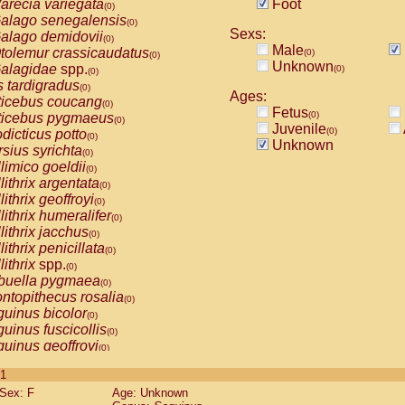
arecia variegata
Foot
(0)
alago senegalensis
(0)
Sexs:
alago demidovii
(0)
Male
tolemur crassicaudatus
(0)
(0)
Unknown
alagidae
spp.
(0)
(0)
s tardigradus
(0)
Ages:
ticebus coucang
(0)
Fetus
(0)
ticebus pygmaeus
(0)
Juvenile
(0)
dicticus potto
(0)
Unknown
rsius syrichta
(0)
limico goeldii
(0)
lithrix argentata
(0)
lithrix geoffroyi
(0)
lithrix humeralifer
(0)
lithrix jacchus
(0)
lithrix penicillata
(0)
lithrix
spp.
(0)
buella pygmaea
(0)
ntopithecus rosalia
(0)
uinus bicolor
(0)
uinus fuscicollis
(0)
uinus geoffroyi
(0)
uinus imperator
(0)
 1
uinus labiatus
(0)
Sex: F
Age: Unknown
guinus leucopus
(0)