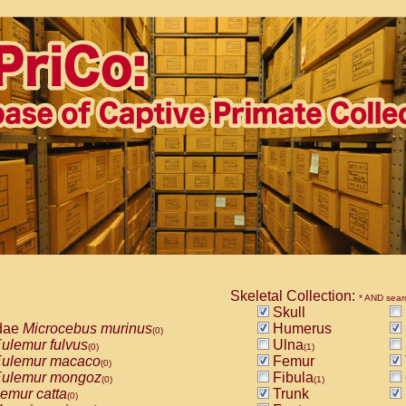
Skeletal Collection:
* AND sear
Skull
dae
Microcebus murinus
Humerus
(0)
ulemur fulvus
Ulna
(0)
(1)
ulemur macaco
Femur
(0)
ulemur mongoz
Fibula
(0)
(1)
emur catta
Trunk
(0)