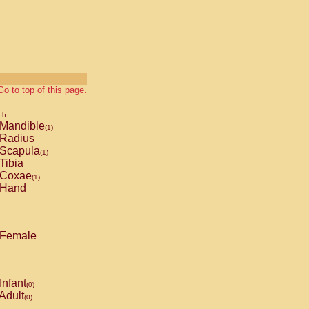
Go to top of this page.
ch
Mandible
(1)
Radius
Scapula
(1)
Tibia
Coxae
(1)
Hand
Female
Infant
(0)
Adult
(0)