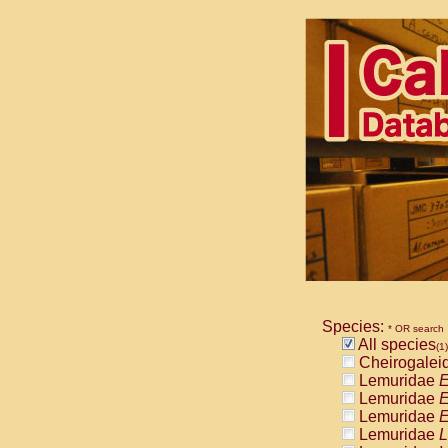
Species:
* OR search
All species
(1)
Cheirogalei
Lemuridae
E
Lemuridae
E
Lemuridae
E
Lemuridae
L