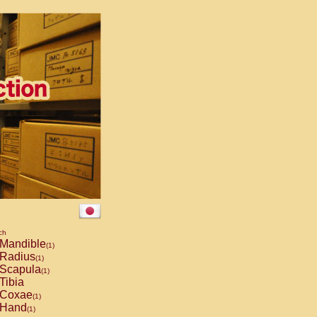
ch
Mandible
(1)
Radius
(1)
Scapula
(1)
Tibia
Coxae
(1)
Hand
(1)