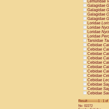
Lemuridae
V
Galagidae
G
Galagidae
G
Galagidae
O
Galagidae
G
Loridae
Lori
Loridae
Nyc
Loridae
Nyc
Loridae
Pero
Tarsiidae
Ta
Cebidae
Cal
Cebidae
Cal
Cebidae
Cal
Cebidae
Cal
Cebidae
Cal
Cebidae
Cal
Cebidae
Cal
Cebidae
Ce
Cebidae
Leo
Cebidae
Sag
Cebidae
Sag
Cebidae
Sag
Cebidae
Sag
Result-----------1 - 1 of
Cebidae
Sag
No: 02272
Cebidae
Sa