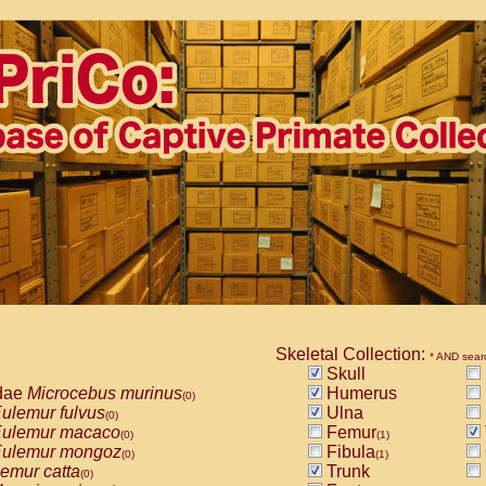
Skeletal Collection:
* AND sear
Skull
dae
Microcebus murinus
Humerus
(0)
ulemur fulvus
Ulna
(0)
ulemur macaco
Femur
(0)
(1)
ulemur mongoz
Fibula
(0)
(1)
emur catta
Trunk
(0)