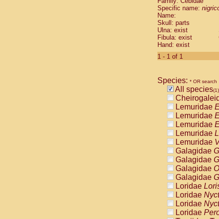
Family: Cebidae
Cebidae
Sa
Specific name:
nigrico
Cebidae
Sa
Name:
Cebidae
Sag
Skull: parts
Cebidae
Sa
Ulna: exist
Fibula: exist
Cebidae
Sag
Hand: exist
Cebidae
Sa
Cebidae
Aot
1 - 1 of 1
Cebidae
Ceb
Cebidae
Ceb
Species:
Cebidae
Ce
* OR search
All species
Cebidae
Ceb
(1)
Cheirogalei
Cebidae
Ce
Lemuridae
E
Cebidae
Sai
Lemuridae
E
Cebidae
Sai
Lemuridae
E
Atelidae
Alo
Lemuridae
L
Atelidae
Alo
Lemuridae
V
Atelidae
Alo
Galagidae
G
Atelidae
Alo
Galagidae
G
Atelidae
Ate
Galagidae
O
Atelidae
Ate
Galagidae
G
Atelidae
Ate
Loridae
Lori
Atelidae
Ate
Loridae
Nyc
Atelidae
Lag
Loridae
Nyc
Atelidae
Lag
Loridae
Pero
Pitheciidae