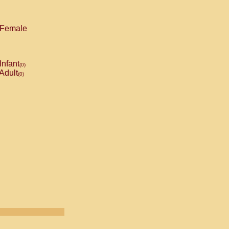
Female
Infant
(0)
Adult
(0)