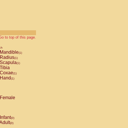
Go to top of this page.
ch
Mandible
(1)
Radius
(1)
Scapula
(1)
Tibia
Coxae
(1)
Hand
(1)
Female
Infant
(0)
Adult
(0)