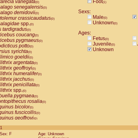
arecia variegata
Foot
(0)
(1)
alago senegalensis
(0)
Sexs:
alago demidovii
(0)
Male
tolemur crassicaudatus
(0)
(0)
Unknown
alagidae
spp.
(0)
(0)
s tardigradus
(0)
Ages:
ticebus coucang
(0)
Fetus
(0)
ticebus pygmaeus
(0)
Juvenile
(0)
dicticus potto
(0)
Unknown
rsius syrichta
(0)
limico goeldii
(0)
lithrix argentata
(0)
lithrix geoffroyi
(0)
lithrix humeralifer
(0)
lithrix jacchus
(0)
lithrix penicillata
(0)
lithrix
spp.
(0)
buella pygmaea
(0)
ntopithecus rosalia
(0)
uinus bicolor
(0)
uinus fuscicollis
(0)
uinus geoffroyi
(0)
uinus imperator
(0)
 1
uinus labiatus
(0)
Sex: F
Age: Unknown
guinus leucopus
(0)