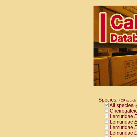
Species:
* OR search
All species
(1)
Cheirogalei
Lemuridae
E
Lemuridae
E
Lemuridae
E
Lemuridae
L