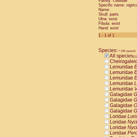
Family: Cebidae
Cebidae
Sa
Specific name:
nigrico
Cebidae
Sa
Name:
Cebidae
Sag
Skull: parts
Cebidae
Sa
Ulna: exist
Fibula: exist
Cebidae
Sag
Hand: exist
Cebidae
Sa
Cebidae
Aot
1 - 1 of 1
Cebidae
Ceb
Cebidae
Ceb
Species:
Cebidae
Ce
* OR search
All species
Cebidae
Ceb
(1)
Cheirogalei
Cebidae
Ce
Lemuridae
E
Cebidae
Sai
Lemuridae
E
Cebidae
Sai
Lemuridae
E
Atelidae
Alo
Lemuridae
L
Atelidae
Alo
Lemuridae
V
Atelidae
Alo
Galagidae
G
Atelidae
Alo
Galagidae
G
Atelidae
Ate
Galagidae
O
Atelidae
Ate
Galagidae
G
Atelidae
Ate
Loridae
Lori
Atelidae
Ate
Loridae
Nyc
Atelidae
Lag
Loridae
Nyc
Atelidae
Lag
Loridae
Pero
Pitheciidae