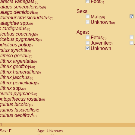
arecia variegata
Foot
(0)
(1)
alago senegalensis
(0)
Sexs:
alago demidovii
(0)
Male
tolemur crassicaudatus
(0)
(0)
Unknown
alagidae
spp.
(0)
(0)
s tardigradus
(0)
Ages:
ticebus coucang
(0)
Fetus
(0)
ticebus pygmaeus
(0)
Juvenile
(0)
dicticus potto
(0)
Unknown
rsius syrichta
(0)
limico goeldii
(0)
lithrix argentata
(0)
lithrix geoffroyi
(0)
lithrix humeralifer
(0)
lithrix jacchus
(0)
lithrix penicillata
(0)
lithrix
spp.
(0)
buella pygmaea
(0)
ntopithecus rosalia
(0)
uinus bicolor
(0)
uinus fuscicollis
(0)
uinus geoffroyi
(0)
uinus imperator
(0)
 1
uinus labiatus
(0)
Sex: F
Age: Unknown
guinus leucopus
(0)