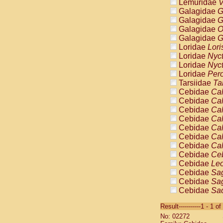
Lemuridae
V
Galagidae
G
Galagidae
G
Galagidae
O
Galagidae
G
Loridae
Lori
Loridae
Nyc
Loridae
Nyc
Loridae
Pero
Tarsiidae
Ta
Cebidae
Cal
Cebidae
Cal
Cebidae
Cal
Cebidae
Cal
Cebidae
Cal
Cebidae
Cal
Cebidae
Cal
Cebidae
Ce
Cebidae
Leo
Cebidae
Sag
Cebidae
Sag
Cebidae
Sag
Cebidae
Sag
Result-----------1 - 1 of
Cebidae
Sag
No: 02272
Cebidae
Sa