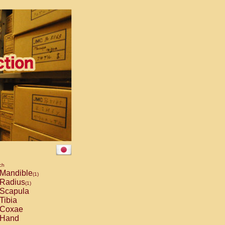
ch
Mandible
(1)
Radius
(1)
Scapula
Tibia
Coxae
Hand