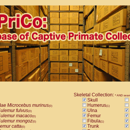
Skeletal Collection:
* AND sear
Skull
dae
Microcebus murinus
Humerus
(0)
(1)
ulemur fulvus
Ulna
(0)
ulemur macaco
Femur
(0)
ulemur mongoz
Fibula
(0)
(1)
emur catta
Trunk
(0)