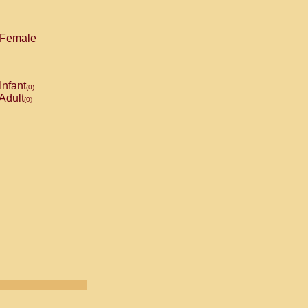
Female
Infant
(0)
Adult
(0)