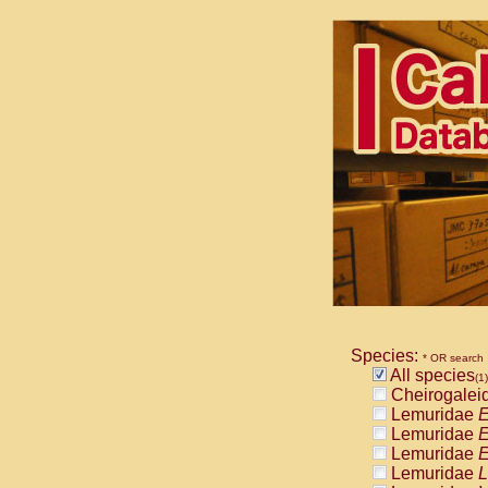
Species:
* OR search
All species
(1)
Cheirogalei
Lemuridae
E
Lemuridae
E
Lemuridae
E
Lemuridae
L