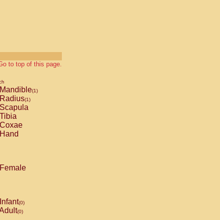
Go to top of this page.
ch
Mandible
(1)
Radius
(1)
Scapula
Tibia
Coxae
Hand
Female
Infant
(0)
Adult
(0)