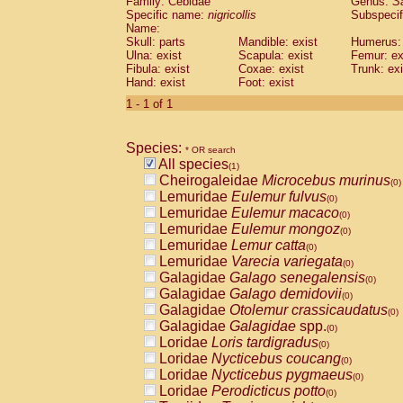
Family: Cebidae
Genus:
S
Cebidae
Saguinus midas
(0)
Specific name:
nigricollis
Subspecif
Cebidae
Saguinus mystax
(0)
Name:
Cebidae
Saguinus nigricollis
Skull: parts
Mandible: exist
(1)
Humerus: 
Cebidae
Saguinus oedipus
Ulna: exist
Scapula: exist
Femur: ex
(0)
Fibula: exist
Coxae: exist
Trunk: exi
Cebidae
Saguinus weddelli
(0)
Hand: exist
Foot: exist
Cebidae
Saguinus
spp.
(0)
Cebidae
Aotus trivirgatus
1 - 1 of 1
(0)
Cebidae
Cebus albifrons
(0)
Cebidae
Cebus apella
(0)
Species:
Cebidae
Cebus capucinus
* OR search
(0)
All species
Cebidae
Cebus nigrivittatus
(1)
(0)
Cheirogaleidae
Microcebus murinus
Cebidae
Cebus
spp.
(0)
(0)
Lemuridae
Eulemur fulvus
Cebidae
Saimiri boliviensis
(0)
(0)
Lemuridae
Eulemur macaco
Cebidae
Saimiri sciureus
(0)
(0)
Lemuridae
Eulemur mongoz
Atelidae
Alouatta caraya
(0)
(0)
Lemuridae
Lemur catta
Atelidae
Alouatta fusca
(0)
(0)
Lemuridae
Varecia variegata
Atelidae
Alouatta seniculus
(0)
(0)
Galagidae
Galago senegalensis
Atelidae
Alouatta
spp.
(0)
(0)
Galagidae
Galago demidovii
Atelidae
Ateles belzebuth
(0)
(0)
Galagidae
Otolemur crassicaudatus
Atelidae
Ateles geoffroyi
(0)
(0)
Galagidae
Galagidae
spp.
Atelidae
Ateles paniscus
(0)
(0)
Loridae
Loris tardigradus
Atelidae
Ateles
spp.
(0)
(0)
Loridae
Nycticebus coucang
Atelidae
Lagothrix lagothricha
(0)
(0)
Loridae
Nycticebus pygmaeus
Atelidae
Lagothrix lagothricha cana
(0)
(0)
Loridae
Perodicticus potto
Pitheciidae
Cacajao calvus rubicundu
(0)