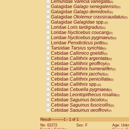
Lemuridae
Varecia variegata
(0)
Galagidae
Galago senegalensis
(0)
Galagidae
Galago demidovii
(0)
Galagidae
Otolemur crassicaudatus
(0)
Galagidae
Galagidae
spp.
(0)
Loridae
Loris tardigradus
(0)
Loridae
Nycticebus coucang
(0)
Loridae
Nycticebus pygmaeus
(0)
Loridae
Perodicticus potto
(0)
Tarsiidae
Tarsius syrichta
(0)
Cebidae
Callimico goeldii
(0)
Cebidae
Callithrix argentata
(0)
Cebidae
Callithrix geoffroyi
(0)
Cebidae
Callithrix humeralifer
(0)
Cebidae
Callithrix jacchus
(0)
Cebidae
Callithrix penicillata
(0)
Cebidae
Callithrix
spp.
(0)
Cebidae
Cebuella pygmaea
(0)
Cebidae
Leontopithecus rosalia
(0)
Cebidae
Saguinus bicolor
(0)
Cebidae
Saguinus fuscicollis
(0)
Cebidae
Saguinus geoffroyi
(0)
Cebidae
Saguinus imperator
(0)
Result-----------1 - 1 of 1
Cebidae
Saguinus labiatus
(0)
No: 02272
Sex: F
Age: Unk
Cebidae
Saguinus leucopus
(0)