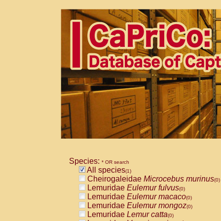
Species:
* OR search
All species
(1)
Cheirogaleidae
Microcebus murinus
(0)
Lemuridae
Eulemur fulvus
(0)
Lemuridae
Eulemur macaco
(0)
Lemuridae
Eulemur mongoz
(0)
Lemuridae
Lemur catta
(0)