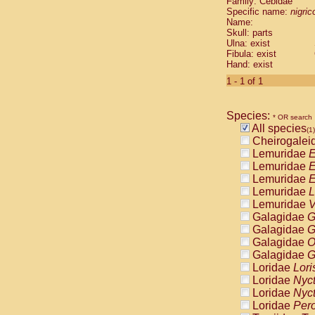
Family: Cebidae
Cebidae
Sa
Specific name:
nigrico
Cebidae
Sa
Name:
Cebidae
Sag
Skull: parts
Cebidae
Sa
Ulna: exist
Fibula: exist
Cebidae
Sag
Hand: exist
Cebidae
Sa
Cebidae
Aot
1 - 1 of 1
Cebidae
Ceb
Cebidae
Ceb
Species:
Cebidae
Ce
* OR search
All species
Cebidae
Ceb
(1)
Cheirogalei
Cebidae
Ce
Lemuridae
E
Cebidae
Sai
Lemuridae
E
Cebidae
Sai
Lemuridae
E
Atelidae
Alo
Lemuridae
L
Atelidae
Alo
Lemuridae
V
Atelidae
Alo
Galagidae
G
Atelidae
Alo
Galagidae
G
Atelidae
Ate
Galagidae
O
Atelidae
Ate
Galagidae
G
Atelidae
Ate
Loridae
Lori
Atelidae
Ate
Loridae
Nyc
Atelidae
Lag
Loridae
Nyc
Atelidae
Lag
Loridae
Pero
Pitheciidae