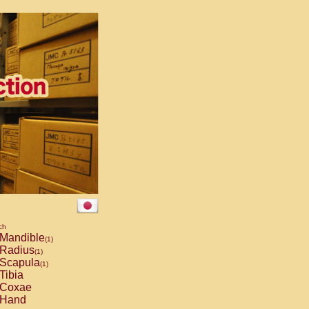
ch
Mandible
(1)
Radius
(1)
Scapula
(1)
Tibia
Coxae
Hand