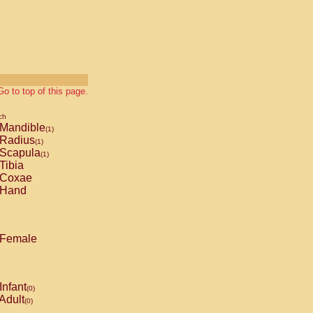
Go to top of this page.
ch
Mandible
(1)
Radius
(1)
Scapula
(1)
Tibia
Coxae
Hand
Female
Infant
(0)
Adult
(0)