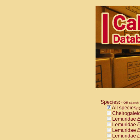
Species:
* OR search
All species
(1)
Cheirogalei
Lemuridae
E
Lemuridae
E
Lemuridae
E
Lemuridae
L