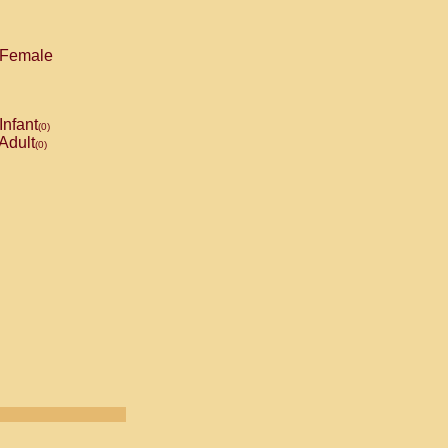
Female
Infant
(0)
Adult
(0)