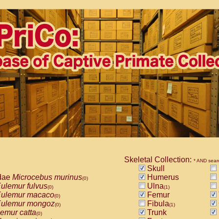
Skeletal Collection:
* AND sear
Skull
dae
Microcebus murinus
Humerus
(0)
ulemur fulvus
Ulna
(0)
(1)
ulemur macaco
Femur
(0)
ulemur mongoz
Fibula
(0)
(1)
emur catta
Trunk
(0)