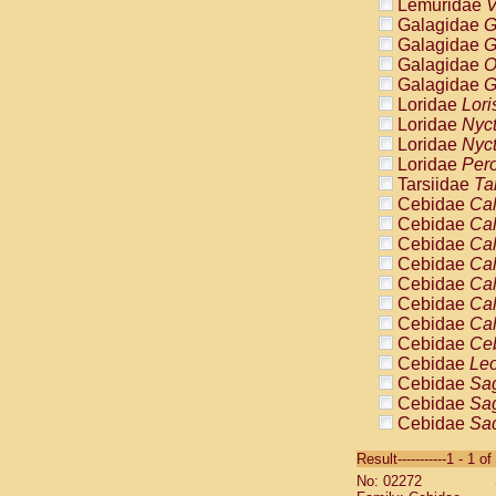
Lemuridae
V
Galagidae
G
Galagidae
G
Galagidae
O
Galagidae
G
Loridae
Lori
Loridae
Nyc
Loridae
Nyc
Loridae
Pero
Tarsiidae
Ta
Cebidae
Cal
Cebidae
Cal
Cebidae
Cal
Cebidae
Cal
Cebidae
Cal
Cebidae
Cal
Cebidae
Cal
Cebidae
Ce
Cebidae
Leo
Cebidae
Sag
Cebidae
Sag
Cebidae
Sag
Cebidae
Sag
Result-----------1 - 1 of
Cebidae
Sag
No: 02272
Cebidae
Sa