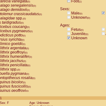
arecia variegata
Foot
(0)
(1)
alago senegalensis
(0)
Sexs:
alago demidovii
(0)
Male
tolemur crassicaudatus
(0)
(0)
Unknown
alagidae
spp.
(0)
(0)
s tardigradus
(0)
Ages:
ticebus coucang
(0)
Fetus
(0)
ticebus pygmaeus
(0)
Juvenile
(0)
dicticus potto
(0)
Unknown
rsius syrichta
(0)
limico goeldii
(0)
lithrix argentata
(0)
lithrix geoffroyi
(0)
lithrix humeralifer
(0)
lithrix jacchus
(0)
lithrix penicillata
(0)
lithrix
spp.
(0)
buella pygmaea
(0)
ntopithecus rosalia
(0)
uinus bicolor
(0)
uinus fuscicollis
(0)
uinus geoffroyi
(0)
uinus imperator
(0)
 1
uinus labiatus
(0)
Sex: F
Age: Unknown
guinus leucopus
(0)