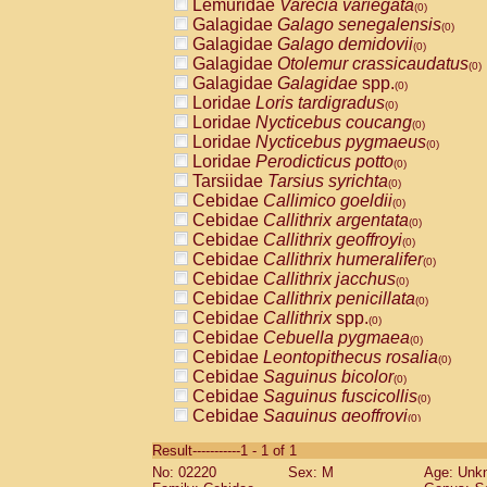
Lemuridae
Varecia variegata
(0)
Galagidae
Galago senegalensis
(0)
Galagidae
Galago demidovii
(0)
Galagidae
Otolemur crassicaudatus
(0)
Galagidae
Galagidae
spp.
(0)
Loridae
Loris tardigradus
(0)
Loridae
Nycticebus coucang
(0)
Loridae
Nycticebus pygmaeus
(0)
Loridae
Perodicticus potto
(0)
Tarsiidae
Tarsius syrichta
(0)
Cebidae
Callimico goeldii
(0)
Cebidae
Callithrix argentata
(0)
Cebidae
Callithrix geoffroyi
(0)
Cebidae
Callithrix humeralifer
(0)
Cebidae
Callithrix jacchus
(0)
Cebidae
Callithrix penicillata
(0)
Cebidae
Callithrix
spp.
(0)
Cebidae
Cebuella pygmaea
(0)
Cebidae
Leontopithecus rosalia
(0)
Cebidae
Saguinus bicolor
(0)
Cebidae
Saguinus fuscicollis
(0)
Cebidae
Saguinus geoffroyi
(0)
Cebidae
Saguinus imperator
(0)
Result-----------1 - 1 of 1
Cebidae
Saguinus labiatus
(0)
No: 02220
Sex: M
Age: Unk
Cebidae
Saguinus leucopus
(0)