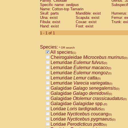
Family: Cebidae
Genus:
S
Cebidae
Saguinus midas
(0)
Specific name:
oedipus
Subspecif
Cebidae
Saguinus mystax
(0)
Name: Cotton-top Tamarin
Cebidae
Saguinus nigricollis
Skull: parts
Mandible: exist
(0)
Humerus: 
Cebidae
Saguinus oedipus
Ulna: exist
Scapula: exist
Femur: ex
(1)
Fibula: exist
Coxae: exist
Trunk: exi
Cebidae
Saguinus weddelli
(0)
Hand: exist
Foot: exist
Cebidae
Saguinus
spp.
(0)
Cebidae
Aotus trivirgatus
1 - 1 of 1
(0)
Cebidae
Cebus albifrons
(0)
Cebidae
Cebus apella
(0)
Species:
Cebidae
Cebus capucinus
* OR search
(0)
All species
Cebidae
Cebus nigrivittatus
(1)
(0)
Cheirogaleidae
Microcebus murinus
Cebidae
Cebus
spp.
(0)
(0)
Lemuridae
Eulemur fulvus
Cebidae
Saimiri boliviensis
(0)
(0)
Lemuridae
Eulemur macaco
Cebidae
Saimiri sciureus
(0)
(0)
Lemuridae
Eulemur mongoz
Atelidae
Alouatta caraya
(0)
(0)
Lemuridae
Lemur catta
Atelidae
Alouatta fusca
(0)
(0)
Lemuridae
Varecia variegata
Atelidae
Alouatta seniculus
(0)
(0)
Galagidae
Galago senegalensis
Atelidae
Alouatta
spp.
(0)
(0)
Galagidae
Galago demidovii
Atelidae
Ateles belzebuth
(0)
(0)
Galagidae
Otolemur crassicaudatus
Atelidae
Ateles geoffroyi
(0)
(0)
Galagidae
Galagidae
spp.
Atelidae
Ateles paniscus
(0)
(0)
Loridae
Loris tardigradus
Atelidae
Ateles
spp.
(0)
(0)
Loridae
Nycticebus coucang
Atelidae
Lagothrix lagothricha
(0)
(0)
Loridae
Nycticebus pygmaeus
Atelidae
Lagothrix lagothricha cana
(0)
(0)
Loridae
Perodicticus potto
Pitheciidae
Cacajao calvus rubicundu
(0)