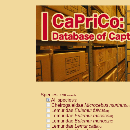
Species:
* OR search
All species
(1)
Cheirogaleidae
Microcebus murinus
(0)
Lemuridae
Eulemur fulvus
(0)
Lemuridae
Eulemur macaco
(0)
Lemuridae
Eulemur mongoz
(0)
Lemuridae
Lemur catta
(0)