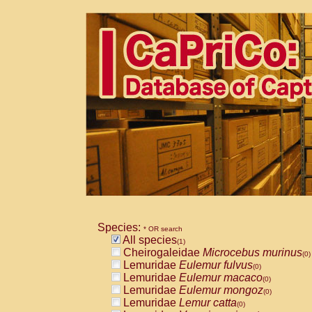
Species:
* OR search
All species
(1)
Cheirogaleidae
Microcebus murinus
(0)
Lemuridae
Eulemur fulvus
(0)
Lemuridae
Eulemur macaco
(0)
Lemuridae
Eulemur mongoz
(0)
Lemuridae
Lemur catta
(0)