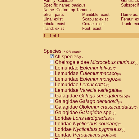
Family: Cebidae
Genus:
S
Cebidae
Saguinus midas
(0)
Specific name:
oedipus
Subspecif
Cebidae
Saguinus mystax
(0)
Name: Cotton-top Tamarin
Cebidae
Saguinus nigricollis
Skull: parts
Mandible: exist
(0)
Humerus: 
Cebidae
Saguinus oedipus
Ulna: exist
Scapula: exist
Femur: ex
(1)
Fibula: exist
Coxae: exist
Trunk: exi
Cebidae
Saguinus weddelli
(0)
Hand: exist
Foot: exist
Cebidae
Saguinus
spp.
(0)
Cebidae
Aotus trivirgatus
1 - 1 of 1
(0)
Cebidae
Cebus albifrons
(0)
Cebidae
Cebus apella
(0)
Species:
Cebidae
Cebus capucinus
* OR search
(0)
All species
Cebidae
Cebus nigrivittatus
(1)
(0)
Cheirogaleidae
Microcebus murinus
Cebidae
Cebus
spp.
(0)
(0)
Lemuridae
Eulemur fulvus
Cebidae
Saimiri boliviensis
(0)
(0)
Lemuridae
Eulemur macaco
Cebidae
Saimiri sciureus
(0)
(0)
Lemuridae
Eulemur mongoz
Atelidae
Alouatta caraya
(0)
(0)
Lemuridae
Lemur catta
Atelidae
Alouatta fusca
(0)
(0)
Lemuridae
Varecia variegata
Atelidae
Alouatta seniculus
(0)
(0)
Galagidae
Galago senegalensis
Atelidae
Alouatta
spp.
(0)
(0)
Galagidae
Galago demidovii
Atelidae
Ateles belzebuth
(0)
(0)
Galagidae
Otolemur crassicaudatus
Atelidae
Ateles geoffroyi
(0)
(0)
Galagidae
Galagidae
spp.
Atelidae
Ateles paniscus
(0)
(0)
Loridae
Loris tardigradus
Atelidae
Ateles
spp.
(0)
(0)
Loridae
Nycticebus coucang
Atelidae
Lagothrix lagothricha
(0)
(0)
Loridae
Nycticebus pygmaeus
Atelidae
Lagothrix lagothricha cana
(0)
(0)
Loridae
Perodicticus potto
Pitheciidae
Cacajao calvus rubicundu
(0)