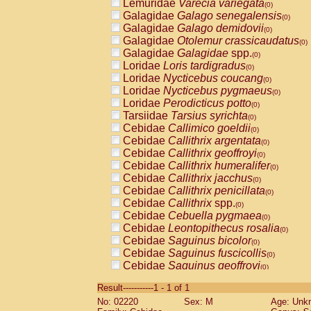
Lemuridae
Varecia variegata
(0)
Galagidae
Galago senegalensis
(0)
Galagidae
Galago demidovii
(0)
Galagidae
Otolemur crassicaudatus
(0)
Galagidae
Galagidae
spp.
(0)
Loridae
Loris tardigradus
(0)
Loridae
Nycticebus coucang
(0)
Loridae
Nycticebus pygmaeus
(0)
Loridae
Perodicticus potto
(0)
Tarsiidae
Tarsius syrichta
(0)
Cebidae
Callimico goeldii
(0)
Cebidae
Callithrix argentata
(0)
Cebidae
Callithrix geoffroyi
(0)
Cebidae
Callithrix humeralifer
(0)
Cebidae
Callithrix jacchus
(0)
Cebidae
Callithrix penicillata
(0)
Cebidae
Callithrix
spp.
(0)
Cebidae
Cebuella pygmaea
(0)
Cebidae
Leontopithecus rosalia
(0)
Cebidae
Saguinus bicolor
(0)
Cebidae
Saguinus fuscicollis
(0)
Cebidae
Saguinus geoffroyi
(0)
Cebidae
Saguinus imperator
(0)
Result-----------1 - 1 of 1
Cebidae
Saguinus labiatus
(0)
No: 02220
Sex: M
Age: Unk
Cebidae
Saguinus leucopus
(0)