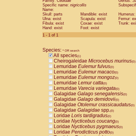
Family: Cebidae
Genus:
S
Cebidae
Saguinus midas
(0)
Specific name:
nigricollis
Subspecif
Cebidae
Saguinus mystax
(0)
Name:
Cebidae
Saguinus nigricollis
Skull: parts
Mandible: exist
(1)
Humerus: 
Cebidae
Saguinus oedipus
Ulna: exist
Scapula: exist
Femur: ex
(0)
Fibula: exist
Coxae: exist
Trunk: exi
Cebidae
Saguinus weddelli
(0)
Hand: exist
Foot: exist
Cebidae
Saguinus
spp.
(0)
Cebidae
Aotus trivirgatus
1 - 1 of 1
(0)
Cebidae
Cebus albifrons
(0)
Cebidae
Cebus apella
(0)
Species:
Cebidae
Cebus capucinus
* OR search
(0)
All species
Cebidae
Cebus nigrivittatus
(1)
(0)
Cheirogaleidae
Microcebus murinus
Cebidae
Cebus
spp.
(0)
(0)
Lemuridae
Eulemur fulvus
Cebidae
Saimiri boliviensis
(0)
(0)
Lemuridae
Eulemur macaco
Cebidae
Saimiri sciureus
(0)
(0)
Lemuridae
Eulemur mongoz
Atelidae
Alouatta caraya
(0)
(0)
Lemuridae
Lemur catta
Atelidae
Alouatta fusca
(0)
(0)
Lemuridae
Varecia variegata
Atelidae
Alouatta seniculus
(0)
(0)
Galagidae
Galago senegalensis
Atelidae
Alouatta
spp.
(0)
(0)
Galagidae
Galago demidovii
Atelidae
Ateles belzebuth
(0)
(0)
Galagidae
Otolemur crassicaudatus
Atelidae
Ateles geoffroyi
(0)
(0)
Galagidae
Galagidae
spp.
Atelidae
Ateles paniscus
(0)
(0)
Loridae
Loris tardigradus
Atelidae
Ateles
spp.
(0)
(0)
Loridae
Nycticebus coucang
Atelidae
Lagothrix lagothricha
(0)
(0)
Loridae
Nycticebus pygmaeus
Atelidae
Lagothrix lagothricha cana
(0)
(0)
Loridae
Perodicticus potto
Pitheciidae
Cacajao calvus rubicundu
(0)