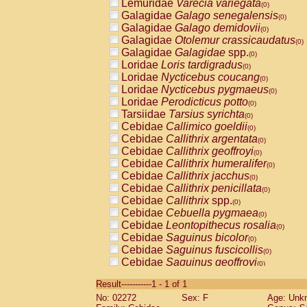
Lemuridae
Varecia variegata
(0)
Galagidae
Galago senegalensis
(0)
Galagidae
Galago demidovii
(0)
Galagidae
Otolemur crassicaudatus
(0)
Galagidae
Galagidae
spp.
(0)
Loridae
Loris tardigradus
(0)
Loridae
Nycticebus coucang
(0)
Loridae
Nycticebus pygmaeus
(0)
Loridae
Perodicticus potto
(0)
Tarsiidae
Tarsius syrichta
(0)
Cebidae
Callimico goeldii
(0)
Cebidae
Callithrix argentata
(0)
Cebidae
Callithrix geoffroyi
(0)
Cebidae
Callithrix humeralifer
(0)
Cebidae
Callithrix jacchus
(0)
Cebidae
Callithrix penicillata
(0)
Cebidae
Callithrix
spp.
(0)
Cebidae
Cebuella pygmaea
(0)
Cebidae
Leontopithecus rosalia
(0)
Cebidae
Saguinus bicolor
(0)
Cebidae
Saguinus fuscicollis
(0)
Cebidae
Saguinus geoffroyi
(0)
Cebidae
Saguinus imperator
(0)
Result-----------1 - 1 of 1
Cebidae
Saguinus labiatus
(0)
No: 02272
Sex: F
Age: Unk
Cebidae
Saguinus leucopus
(0)