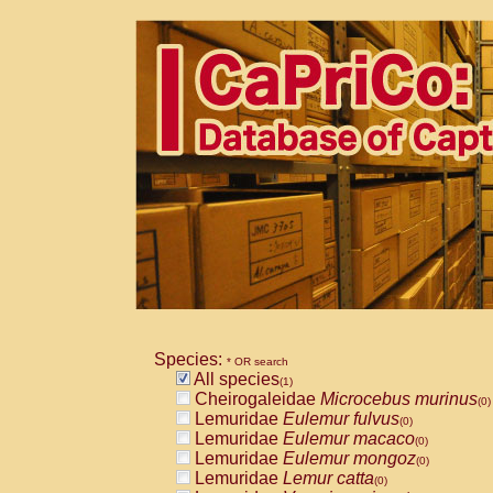
Species:
* OR search
All species
(1)
Cheirogaleidae
Microcebus murinus
(0)
Lemuridae
Eulemur fulvus
(0)
Lemuridae
Eulemur macaco
(0)
Lemuridae
Eulemur mongoz
(0)
Lemuridae
Lemur catta
(0)