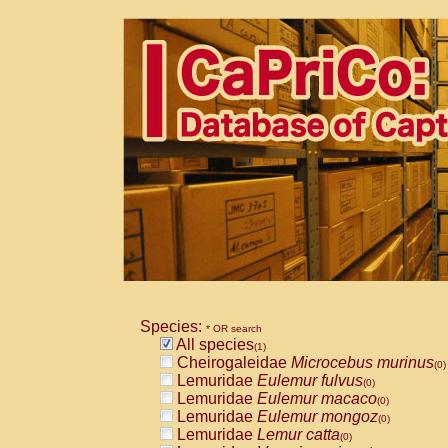
Species:
* OR search
All species
(1)
Cheirogaleidae
Microcebus murinus
(0)
Lemuridae
Eulemur fulvus
(0)
Lemuridae
Eulemur macaco
(0)
Lemuridae
Eulemur mongoz
(0)
Lemuridae
Lemur catta
(0)