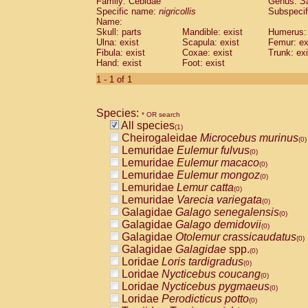
Family: Cebidae
Genus:
S
Cebidae
Saguinus midas
(0)
Specific name:
nigricollis
Subspecif
Cebidae
Saguinus mystax
(0)
Name:
Cebidae
Saguinus nigricollis
Skull: parts
Mandible: exist
(1)
Humerus: 
Cebidae
Saguinus oedipus
Ulna: exist
Scapula: exist
Femur: ex
(0)
Fibula: exist
Coxae: exist
Trunk: exi
Cebidae
Saguinus weddelli
(0)
Hand: exist
Foot: exist
Cebidae
Saguinus
spp.
(0)
Cebidae
Aotus trivirgatus
1 - 1 of 1
(0)
Cebidae
Cebus albifrons
(0)
Cebidae
Cebus apella
(0)
Species:
Cebidae
Cebus capucinus
* OR search
(0)
All species
Cebidae
Cebus nigrivittatus
(1)
(0)
Cheirogaleidae
Microcebus murinus
Cebidae
Cebus
spp.
(0)
(0)
Lemuridae
Eulemur fulvus
Cebidae
Saimiri boliviensis
(0)
(0)
Lemuridae
Eulemur macaco
Cebidae
Saimiri sciureus
(0)
(0)
Lemuridae
Eulemur mongoz
Atelidae
Alouatta caraya
(0)
(0)
Lemuridae
Lemur catta
Atelidae
Alouatta fusca
(0)
(0)
Lemuridae
Varecia variegata
Atelidae
Alouatta seniculus
(0)
(0)
Galagidae
Galago senegalensis
Atelidae
Alouatta
spp.
(0)
(0)
Galagidae
Galago demidovii
Atelidae
Ateles belzebuth
(0)
(0)
Galagidae
Otolemur crassicaudatus
Atelidae
Ateles geoffroyi
(0)
(0)
Galagidae
Galagidae
spp.
Atelidae
Ateles paniscus
(0)
(0)
Loridae
Loris tardigradus
Atelidae
Ateles
spp.
(0)
(0)
Loridae
Nycticebus coucang
Atelidae
Lagothrix lagothricha
(0)
(0)
Loridae
Nycticebus pygmaeus
Atelidae
Lagothrix lagothricha cana
(0)
(0)
Loridae
Perodicticus potto
Pitheciidae
Cacajao calvus rubicundu
(0)