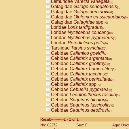
Lemuridae
Varecia variegata
(0)
Galagidae
Galago senegalensis
(0)
Galagidae
Galago demidovii
(0)
Galagidae
Otolemur crassicaudatus
(0)
Galagidae
Galagidae
spp.
(0)
Loridae
Loris tardigradus
(0)
Loridae
Nycticebus coucang
(0)
Loridae
Nycticebus pygmaeus
(0)
Loridae
Perodicticus potto
(0)
Tarsiidae
Tarsius syrichta
(0)
Cebidae
Callimico goeldii
(0)
Cebidae
Callithrix argentata
(0)
Cebidae
Callithrix geoffroyi
(0)
Cebidae
Callithrix humeralifer
(0)
Cebidae
Callithrix jacchus
(0)
Cebidae
Callithrix penicillata
(0)
Cebidae
Callithrix
spp.
(0)
Cebidae
Cebuella pygmaea
(0)
Cebidae
Leontopithecus rosalia
(0)
Cebidae
Saguinus bicolor
(0)
Cebidae
Saguinus fuscicollis
(0)
Cebidae
Saguinus geoffroyi
(0)
Cebidae
Saguinus imperator
(0)
Result-----------1 - 1 of 1
Cebidae
Saguinus labiatus
(0)
No: 02272
Sex: F
Age: Unk
Cebidae
Saguinus leucopus
(0)