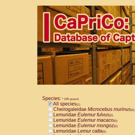
Species:
* OR search
All species
(1)
Cheirogaleidae
Microcebus murinus
(0)
Lemuridae
Eulemur fulvus
(0)
Lemuridae
Eulemur macaco
(0)
Lemuridae
Eulemur mongoz
(0)
Lemuridae
Lemur catta
(0)