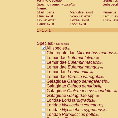
Family: Cebidae
Genus:
S
Cebidae
Saguinus midas
(0)
Specific name:
nigricollis
Subspecif
Cebidae
Saguinus mystax
(0)
Name:
Cebidae
Saguinus nigricollis
Skull: parts
Mandible: exist
(1)
Humerus: 
Cebidae
Saguinus oedipus
Ulna: exist
Scapula: exist
Femur: ex
(0)
Fibula: exist
Coxae: exist
Trunk: exi
Cebidae
Saguinus weddelli
(0)
Hand: exist
Foot: exist
Cebidae
Saguinus
spp.
(0)
Cebidae
Aotus trivirgatus
1 - 1 of 1
(0)
Cebidae
Cebus albifrons
(0)
Cebidae
Cebus apella
(0)
Species:
Cebidae
Cebus capucinus
* OR search
(0)
All species
Cebidae
Cebus nigrivittatus
(1)
(0)
Cheirogaleidae
Microcebus murinus
Cebidae
Cebus
spp.
(0)
(0)
Lemuridae
Eulemur fulvus
Cebidae
Saimiri boliviensis
(0)
(0)
Lemuridae
Eulemur macaco
Cebidae
Saimiri sciureus
(0)
(0)
Lemuridae
Eulemur mongoz
Atelidae
Alouatta caraya
(0)
(0)
Lemuridae
Lemur catta
Atelidae
Alouatta fusca
(0)
(0)
Lemuridae
Varecia variegata
Atelidae
Alouatta seniculus
(0)
(0)
Galagidae
Galago senegalensis
Atelidae
Alouatta
spp.
(0)
(0)
Galagidae
Galago demidovii
Atelidae
Ateles belzebuth
(0)
(0)
Galagidae
Otolemur crassicaudatus
Atelidae
Ateles geoffroyi
(0)
(0)
Galagidae
Galagidae
spp.
Atelidae
Ateles paniscus
(0)
(0)
Loridae
Loris tardigradus
Atelidae
Ateles
spp.
(0)
(0)
Loridae
Nycticebus coucang
Atelidae
Lagothrix lagothricha
(0)
(0)
Loridae
Nycticebus pygmaeus
Atelidae
Lagothrix lagothricha cana
(0)
(0)
Loridae
Perodicticus potto
Pitheciidae
Cacajao calvus rubicundu
(0)