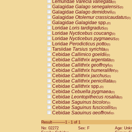
Lemuridae
Varecia variegata
(0)
Galagidae
Galago senegalensis
(0)
Galagidae
Galago demidovii
(0)
Galagidae
Otolemur crassicaudatus
(0)
Galagidae
Galagidae
spp.
(0)
Loridae
Loris tardigradus
(0)
Loridae
Nycticebus coucang
(0)
Loridae
Nycticebus pygmaeus
(0)
Loridae
Perodicticus potto
(0)
Tarsiidae
Tarsius syrichta
(0)
Cebidae
Callimico goeldii
(0)
Cebidae
Callithrix argentata
(0)
Cebidae
Callithrix geoffroyi
(0)
Cebidae
Callithrix humeralifer
(0)
Cebidae
Callithrix jacchus
(0)
Cebidae
Callithrix penicillata
(0)
Cebidae
Callithrix
spp.
(0)
Cebidae
Cebuella pygmaea
(0)
Cebidae
Leontopithecus rosalia
(0)
Cebidae
Saguinus bicolor
(0)
Cebidae
Saguinus fuscicollis
(0)
Cebidae
Saguinus geoffroyi
(0)
Cebidae
Saguinus imperator
(0)
Result-----------1 - 1 of 1
Cebidae
Saguinus labiatus
(0)
No: 02272
Sex: F
Age: Unk
Cebidae
Saguinus leucopus
(0)