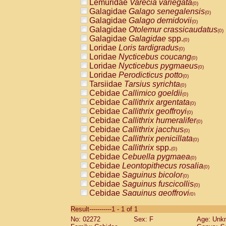
Lemuridae
Varecia variegata
(0)
Galagidae
Galago senegalensis
(0)
Galagidae
Galago demidovii
(0)
Galagidae
Otolemur crassicaudatus
(0)
Galagidae
Galagidae
spp.
(0)
Loridae
Loris tardigradus
(0)
Loridae
Nycticebus coucang
(0)
Loridae
Nycticebus pygmaeus
(0)
Loridae
Perodicticus potto
(0)
Tarsiidae
Tarsius syrichta
(0)
Cebidae
Callimico goeldii
(0)
Cebidae
Callithrix argentata
(0)
Cebidae
Callithrix geoffroyi
(0)
Cebidae
Callithrix humeralifer
(0)
Cebidae
Callithrix jacchus
(0)
Cebidae
Callithrix penicillata
(0)
Cebidae
Callithrix
spp.
(0)
Cebidae
Cebuella pygmaea
(0)
Cebidae
Leontopithecus rosalia
(0)
Cebidae
Saguinus bicolor
(0)
Cebidae
Saguinus fuscicollis
(0)
Cebidae
Saguinus geoffroyi
(0)
Cebidae
Saguinus imperator
(0)
Result-----------1 - 1 of 1
Cebidae
Saguinus labiatus
(0)
No: 02272
Sex: F
Age: Unk
Cebidae
Saguinus leucopus
(0)