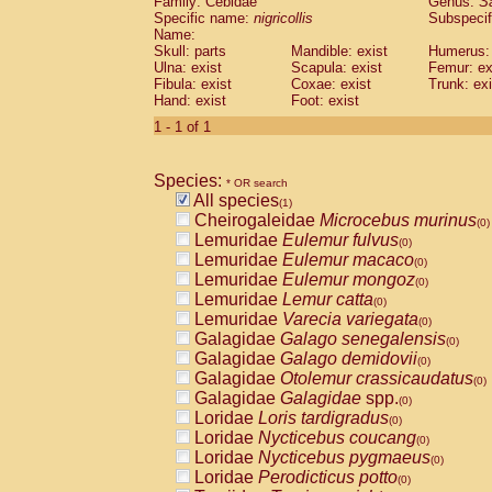
Family: Cebidae
Genus:
S
Cebidae
Saguinus midas
(0)
Specific name:
nigricollis
Subspecif
Cebidae
Saguinus mystax
(0)
Name:
Cebidae
Saguinus nigricollis
Skull: parts
Mandible: exist
(1)
Humerus: 
Cebidae
Saguinus oedipus
Ulna: exist
Scapula: exist
Femur: ex
(0)
Fibula: exist
Coxae: exist
Trunk: exi
Cebidae
Saguinus weddelli
(0)
Hand: exist
Foot: exist
Cebidae
Saguinus
spp.
(0)
Cebidae
Aotus trivirgatus
1 - 1 of 1
(0)
Cebidae
Cebus albifrons
(0)
Cebidae
Cebus apella
(0)
Species:
Cebidae
Cebus capucinus
* OR search
(0)
All species
Cebidae
Cebus nigrivittatus
(1)
(0)
Cheirogaleidae
Microcebus murinus
Cebidae
Cebus
spp.
(0)
(0)
Lemuridae
Eulemur fulvus
Cebidae
Saimiri boliviensis
(0)
(0)
Lemuridae
Eulemur macaco
Cebidae
Saimiri sciureus
(0)
(0)
Lemuridae
Eulemur mongoz
Atelidae
Alouatta caraya
(0)
(0)
Lemuridae
Lemur catta
Atelidae
Alouatta fusca
(0)
(0)
Lemuridae
Varecia variegata
Atelidae
Alouatta seniculus
(0)
(0)
Galagidae
Galago senegalensis
Atelidae
Alouatta
spp.
(0)
(0)
Galagidae
Galago demidovii
Atelidae
Ateles belzebuth
(0)
(0)
Galagidae
Otolemur crassicaudatus
Atelidae
Ateles geoffroyi
(0)
(0)
Galagidae
Galagidae
spp.
Atelidae
Ateles paniscus
(0)
(0)
Loridae
Loris tardigradus
Atelidae
Ateles
spp.
(0)
(0)
Loridae
Nycticebus coucang
Atelidae
Lagothrix lagothricha
(0)
(0)
Loridae
Nycticebus pygmaeus
Atelidae
Lagothrix lagothricha cana
(0)
(0)
Loridae
Perodicticus potto
Pitheciidae
Cacajao calvus rubicundu
(0)