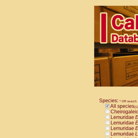
Species:
* OR search
All species
(1)
Cheirogalei
Lemuridae
E
Lemuridae
E
Lemuridae
E
Lemuridae
L