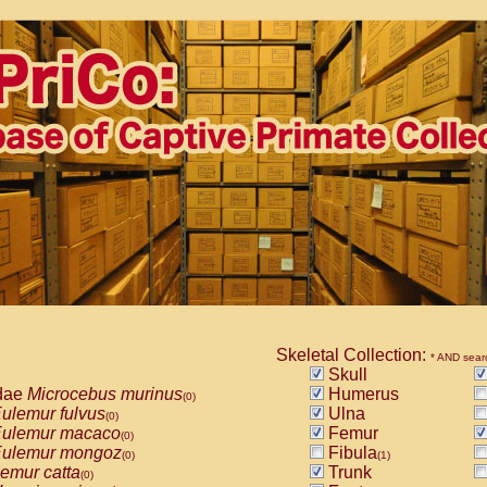
Skeletal Collection:
* AND sear
Skull
dae
Microcebus murinus
Humerus
(0)
ulemur fulvus
Ulna
(0)
ulemur macaco
Femur
(0)
ulemur mongoz
Fibula
(0)
(1)
emur catta
Trunk
(0)