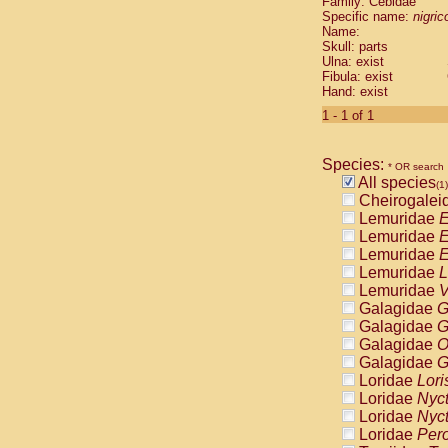
Family: Cebidae
Cebidae
Sa
Specific name:
nigrico
Cebidae
Sa
Name:
Cebidae
Sag
Skull: parts
Cebidae
Sa
Ulna: exist
Fibula: exist
Cebidae
Sag
Hand: exist
Cebidae
Sa
Cebidae
Aot
1 - 1 of 1
Cebidae
Ceb
Cebidae
Ceb
Species:
Cebidae
Ce
* OR search
All species
Cebidae
Ceb
(1)
Cheirogalei
Cebidae
Ce
Lemuridae
E
Cebidae
Sai
Lemuridae
E
Cebidae
Sai
Lemuridae
E
Atelidae
Alo
Lemuridae
L
Atelidae
Alo
Lemuridae
V
Atelidae
Alo
Galagidae
G
Atelidae
Alo
Galagidae
G
Atelidae
Ate
Galagidae
O
Atelidae
Ate
Galagidae
G
Atelidae
Ate
Loridae
Lori
Atelidae
Ate
Loridae
Nyc
Atelidae
Lag
Loridae
Nyc
Atelidae
Lag
Loridae
Pero
Pitheciidae