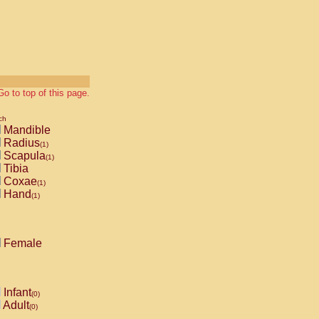
Go to top of this page.
ch
Mandible
Radius
(1)
Scapula
(1)
Tibia
Coxae
(1)
Hand
(1)
Female
Infant
(0)
Adult
(0)