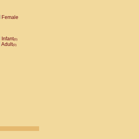
Female
Infant
(0)
Adult
(0)