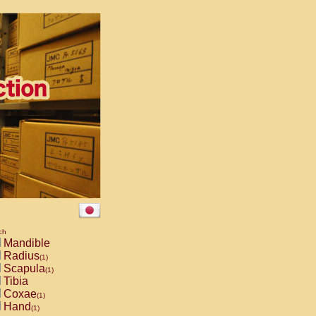
ch
Mandible
Radius
(1)
Scapula
(1)
Tibia
Coxae
(1)
Hand
(1)