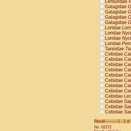
Lemuridae
V
Galagidae
G
Galagidae
G
Galagidae
O
Galagidae
G
Loridae
Lori
Loridae
Nyc
Loridae
Nyc
Loridae
Pero
Tarsiidae
Ta
Cebidae
Cal
Cebidae
Cal
Cebidae
Cal
Cebidae
Cal
Cebidae
Cal
Cebidae
Cal
Cebidae
Cal
Cebidae
Ce
Cebidae
Leo
Cebidae
Sag
Cebidae
Sag
Cebidae
Sag
Cebidae
Sag
Result-----------1 - 1 of
Cebidae
Sag
No: 02272
Cebidae
Sa