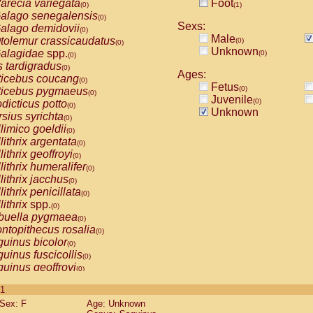
arecia variegata
Foot
(0)
(1)
alago senegalensis
(0)
Sexs:
alago demidovii
(0)
Male
tolemur crassicaudatus
(0)
(0)
Unknown
alagidae
spp.
(0)
(0)
s tardigradus
(0)
Ages:
ticebus coucang
(0)
Fetus
(0)
ticebus pygmaeus
(0)
Juvenile
(0)
dicticus potto
(0)
Unknown
rsius syrichta
(0)
limico goeldii
(0)
lithrix argentata
(0)
lithrix geoffroyi
(0)
lithrix humeralifer
(0)
lithrix jacchus
(0)
lithrix penicillata
(0)
lithrix
spp.
(0)
buella pygmaea
(0)
ntopithecus rosalia
(0)
uinus bicolor
(0)
uinus fuscicollis
(0)
uinus geoffroyi
(0)
uinus imperator
(0)
 1
uinus labiatus
(0)
Sex: F
Age: Unknown
guinus leucopus
(0)