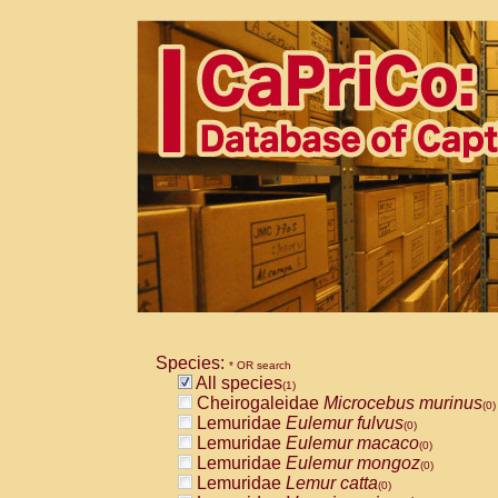
Species:
* OR search
All species
(1)
Cheirogaleidae
Microcebus murinus
(0)
Lemuridae
Eulemur fulvus
(0)
Lemuridae
Eulemur macaco
(0)
Lemuridae
Eulemur mongoz
(0)
Lemuridae
Lemur catta
(0)