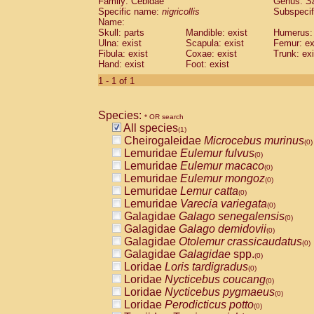
Family: Cebidae
Genus:
S
Cebidae
Saguinus midas
(0)
Specific name:
nigricollis
Subspecif
Cebidae
Saguinus mystax
(0)
Name:
Cebidae
Saguinus nigricollis
Skull: parts
Mandible: exist
(1)
Humerus: 
Cebidae
Saguinus oedipus
Ulna: exist
Scapula: exist
Femur: ex
(0)
Fibula: exist
Coxae: exist
Trunk: exi
Cebidae
Saguinus weddelli
(0)
Hand: exist
Foot: exist
Cebidae
Saguinus
spp.
(0)
Cebidae
Aotus trivirgatus
1 - 1 of 1
(0)
Cebidae
Cebus albifrons
(0)
Cebidae
Cebus apella
(0)
Species:
Cebidae
Cebus capucinus
* OR search
(0)
All species
Cebidae
Cebus nigrivittatus
(1)
(0)
Cheirogaleidae
Microcebus murinus
Cebidae
Cebus
spp.
(0)
(0)
Lemuridae
Eulemur fulvus
Cebidae
Saimiri boliviensis
(0)
(0)
Lemuridae
Eulemur macaco
Cebidae
Saimiri sciureus
(0)
(0)
Lemuridae
Eulemur mongoz
Atelidae
Alouatta caraya
(0)
(0)
Lemuridae
Lemur catta
Atelidae
Alouatta fusca
(0)
(0)
Lemuridae
Varecia variegata
Atelidae
Alouatta seniculus
(0)
(0)
Galagidae
Galago senegalensis
Atelidae
Alouatta
spp.
(0)
(0)
Galagidae
Galago demidovii
Atelidae
Ateles belzebuth
(0)
(0)
Galagidae
Otolemur crassicaudatus
Atelidae
Ateles geoffroyi
(0)
(0)
Galagidae
Galagidae
spp.
Atelidae
Ateles paniscus
(0)
(0)
Loridae
Loris tardigradus
Atelidae
Ateles
spp.
(0)
(0)
Loridae
Nycticebus coucang
Atelidae
Lagothrix lagothricha
(0)
(0)
Loridae
Nycticebus pygmaeus
Atelidae
Lagothrix lagothricha cana
(0)
(0)
Loridae
Perodicticus potto
Pitheciidae
Cacajao calvus rubicundu
(0)