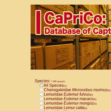
Species:
* OR search
All Species
(1)
Cheirogaleidae
Microcebus murinus
(0)
Lemuridae
Eulemur fulvus
(0)
Lemuridae
Eulemur macaco
(0)
Lemuridae
Eulemur mongoz
(0)
Lemuridae
Lemur catta
(0)