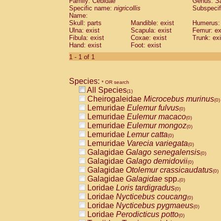
Family: Cebidae
Genus:
S
Cebidae
Saguinus midas
(0)
Specific name:
nigricollis
Subspecif
Cebidae
Saguinus mystax
(0)
Name:
Cebidae
Saguinus nigricollis
Skull: parts
Mandible: exist
(1)
Humerus: 
Cebidae
Saguinus oedipus
Ulna: exist
Scapula: exist
Femur: ex
(0)
Fibula: exist
Coxae: exist
Trunk: exi
Cebidae
Saguinus weddelli
(0)
Hand: exist
Foot: exist
Cebidae
Saguinus
spp.
(0)
Cebidae
Aotus trivirgatus
1 - 1 of 1
(0)
Cebidae
Cebus albifrons
(0)
Cebidae
Cebus apella
(0)
Species:
Cebidae
Cebus capucinus
* OR search
(0)
All Species
Cebidae
Cebus nigrivittatus
(1)
(0)
Cheirogaleidae
Microcebus murinus
Cebidae
Cebus
spp.
(0)
(0)
Lemuridae
Eulemur fulvus
Cebidae
Saimiri boliviensis
(0)
(0)
Lemuridae
Eulemur macaco
Cebidae
Saimiri sciureus
(0)
(0)
Lemuridae
Eulemur mongoz
Atelidae
Alouatta caraya
(0)
(0)
Lemuridae
Lemur catta
Atelidae
Alouatta fusca
(0)
(0)
Lemuridae
Varecia variegata
Atelidae
Alouatta seniculus
(0)
(0)
Galagidae
Galago senegalensis
Atelidae
Alouatta
spp.
(0)
(0)
Galagidae
Galago demidovii
Atelidae
Ateles belzebuth
(0)
(0)
Galagidae
Otolemur crassicaudatus
Atelidae
Ateles geoffroyi
(0)
(0)
Galagidae
Galagidae
spp.
Atelidae
Ateles paniscus
(0)
(0)
Loridae
Loris tardigradus
Atelidae
Ateles
spp.
(0)
(0)
Loridae
Nycticebus coucang
Atelidae
Lagothrix lagothricha
(0)
(0)
Loridae
Nycticebus pygmaeus
Atelidae
Lagothrix lagothricha cana
(0)
(0)
Loridae
Perodicticus potto
Pitheciidae
Cacajao calvus rubicundu
(0)