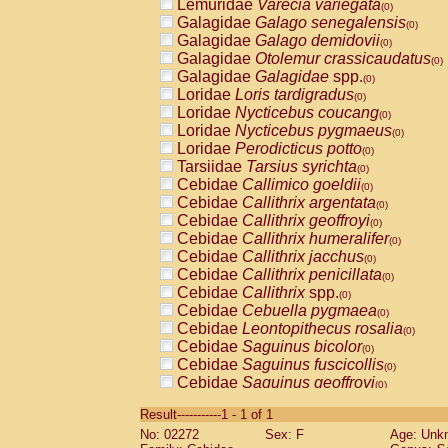
Lemuridae
Varecia variegata
(0)
Galagidae
Galago senegalensis
(0)
Galagidae
Galago demidovii
(0)
Galagidae
Otolemur crassicaudatus
(0)
Galagidae
Galagidae
spp.
(0)
Loridae
Loris tardigradus
(0)
Loridae
Nycticebus coucang
(0)
Loridae
Nycticebus pygmaeus
(0)
Loridae
Perodicticus potto
(0)
Tarsiidae
Tarsius syrichta
(0)
Cebidae
Callimico goeldii
(0)
Cebidae
Callithrix argentata
(0)
Cebidae
Callithrix geoffroyi
(0)
Cebidae
Callithrix humeralifer
(0)
Cebidae
Callithrix jacchus
(0)
Cebidae
Callithrix penicillata
(0)
Cebidae
Callithrix
spp.
(0)
Cebidae
Cebuella pygmaea
(0)
Cebidae
Leontopithecus rosalia
(0)
Cebidae
Saguinus bicolor
(0)
Cebidae
Saguinus fuscicollis
(0)
Cebidae
Saguinus geoffroyi
(0)
Cebidae
Saguinus imperator
(0)
Result-----------1 - 1 of 1
Cebidae
Saguinus labiatus
(0)
No: 02272
Sex: F
Age: Unk
Cebidae
Saguinus leucopus
(0)