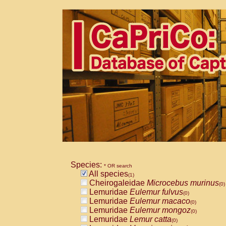
Species:
* OR search
All species
(1)
Cheirogaleidae
Microcebus murinus
(0)
Lemuridae
Eulemur fulvus
(0)
Lemuridae
Eulemur macaco
(0)
Lemuridae
Eulemur mongoz
(0)
Lemuridae
Lemur catta
(0)