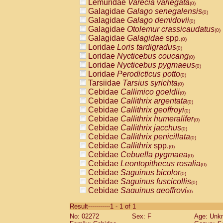
Lemuridae
Varecia variegata
(0)
Galagidae
Galago senegalensis
(0)
Galagidae
Galago demidovii
(0)
Galagidae
Otolemur crassicaudatus
(0)
Galagidae
Galagidae
spp.
(0)
Loridae
Loris tardigradus
(0)
Loridae
Nycticebus coucang
(0)
Loridae
Nycticebus pygmaeus
(0)
Loridae
Perodicticus potto
(0)
Tarsiidae
Tarsius syrichta
(0)
Cebidae
Callimico goeldii
(0)
Cebidae
Callithrix argentata
(0)
Cebidae
Callithrix geoffroyi
(0)
Cebidae
Callithrix humeralifer
(0)
Cebidae
Callithrix jacchus
(0)
Cebidae
Callithrix penicillata
(0)
Cebidae
Callithrix
spp.
(0)
Cebidae
Cebuella pygmaea
(0)
Cebidae
Leontopithecus rosalia
(0)
Cebidae
Saguinus bicolor
(0)
Cebidae
Saguinus fuscicollis
(0)
Cebidae
Saguinus geoffroyi
(0)
Cebidae
Saguinus imperator
(0)
Result-----------1 - 1 of 1
Cebidae
Saguinus labiatus
(0)
No: 02272
Sex: F
Age: Unk
Cebidae
Saguinus leucopus
(0)