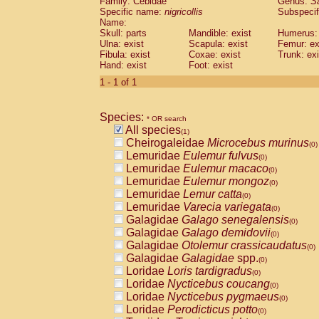
Family: Cebidae
Genus:
S
Cebidae
Saguinus midas
(0)
Specific name:
nigricollis
Subspecif
Cebidae
Saguinus mystax
(0)
Name:
Cebidae
Saguinus nigricollis
Skull: parts
Mandible: exist
(1)
Humerus: 
Cebidae
Saguinus oedipus
Ulna: exist
Scapula: exist
Femur: ex
(0)
Fibula: exist
Coxae: exist
Trunk: exi
Cebidae
Saguinus weddelli
(0)
Hand: exist
Foot: exist
Cebidae
Saguinus
spp.
(0)
Cebidae
Aotus trivirgatus
1 - 1 of 1
(0)
Cebidae
Cebus albifrons
(0)
Cebidae
Cebus apella
(0)
Species:
Cebidae
Cebus capucinus
* OR search
(0)
All species
Cebidae
Cebus nigrivittatus
(1)
(0)
Cheirogaleidae
Microcebus murinus
Cebidae
Cebus
spp.
(0)
(0)
Lemuridae
Eulemur fulvus
Cebidae
Saimiri boliviensis
(0)
(0)
Lemuridae
Eulemur macaco
Cebidae
Saimiri sciureus
(0)
(0)
Lemuridae
Eulemur mongoz
Atelidae
Alouatta caraya
(0)
(0)
Lemuridae
Lemur catta
Atelidae
Alouatta fusca
(0)
(0)
Lemuridae
Varecia variegata
Atelidae
Alouatta seniculus
(0)
(0)
Galagidae
Galago senegalensis
Atelidae
Alouatta
spp.
(0)
(0)
Galagidae
Galago demidovii
Atelidae
Ateles belzebuth
(0)
(0)
Galagidae
Otolemur crassicaudatus
Atelidae
Ateles geoffroyi
(0)
(0)
Galagidae
Galagidae
spp.
Atelidae
Ateles paniscus
(0)
(0)
Loridae
Loris tardigradus
Atelidae
Ateles
spp.
(0)
(0)
Loridae
Nycticebus coucang
Atelidae
Lagothrix lagothricha
(0)
(0)
Loridae
Nycticebus pygmaeus
Atelidae
Lagothrix lagothricha cana
(0)
(0)
Loridae
Perodicticus potto
Pitheciidae
Cacajao calvus rubicundu
(0)