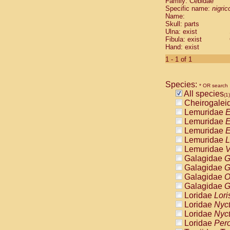
Family: Cebidae
Cebidae
Sa
Specific name:
nigrico
Cebidae
Sa
Name:
Cebidae
Sag
Skull: parts
Cebidae
Sa
Ulna: exist
Fibula: exist
Cebidae
Sag
Hand: exist
Cebidae
Sa
Cebidae
Aot
1 - 1 of 1
Cebidae
Ceb
Cebidae
Ceb
Species:
Cebidae
Ce
* OR search
All species
Cebidae
Ceb
(1)
Cheirogalei
Cebidae
Ce
Lemuridae
E
Cebidae
Sai
Lemuridae
E
Cebidae
Sai
Lemuridae
E
Atelidae
Alo
Lemuridae
L
Atelidae
Alo
Lemuridae
V
Atelidae
Alo
Galagidae
G
Atelidae
Alo
Galagidae
G
Atelidae
Ate
Galagidae
O
Atelidae
Ate
Galagidae
G
Atelidae
Ate
Loridae
Lori
Atelidae
Ate
Loridae
Nyc
Atelidae
Lag
Loridae
Nyc
Atelidae
Lag
Loridae
Pero
Pitheciidae