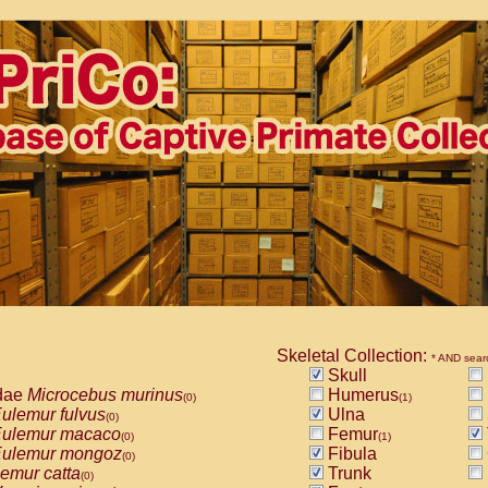
Skeletal Collection:
* AND sear
Skull
dae
Microcebus murinus
Humerus
(0)
(1)
ulemur fulvus
Ulna
(0)
ulemur macaco
Femur
(0)
(1)
ulemur mongoz
Fibula
(0)
emur catta
Trunk
(0)