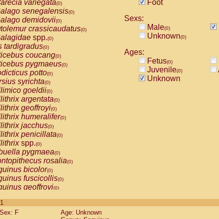
arecia variegata
Foot
(0)
alago senegalensis
(0)
Sexs:
alago demidovii
(0)
Male
tolemur crassicaudatus
(0)
(0)
Unknown
alagidae
spp.
(0)
(0)
s tardigradus
(0)
Ages:
ticebus coucang
(0)
Fetus
(0)
ticebus pygmaeus
(0)
Juvenile
(0)
dicticus potto
(0)
Unknown
rsius syrichta
(0)
limico goeldii
(0)
lithrix argentata
(0)
lithrix geoffroyi
(0)
lithrix humeralifer
(0)
lithrix jacchus
(0)
lithrix penicillata
(0)
lithrix
spp.
(0)
buella pygmaea
(0)
ntopithecus rosalia
(0)
uinus bicolor
(0)
uinus fuscicollis
(0)
uinus geoffroyi
(0)
uinus imperator
(0)
 1
uinus labiatus
(0)
Sex: F
Age: Unknown
guinus leucopus
(0)