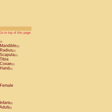
Go to top of this page.
ch
Mandible
(1)
Radius
(1)
Scapula
(1)
Tibia
Coxae
(1)
Hand
(1)
Female
Infant
(0)
Adult
(0)