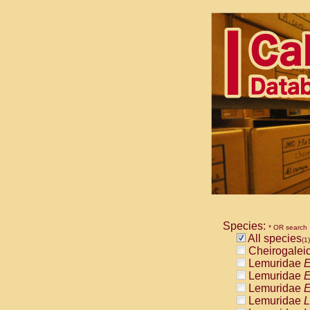
Species:
* OR search
All species
(1)
Cheirogalei
Lemuridae
E
Lemuridae
E
Lemuridae
E
Lemuridae
L