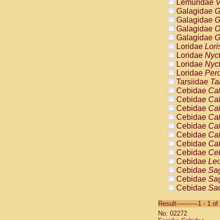
Lemuridae
V
Galagidae
G
Galagidae
G
Galagidae
O
Galagidae
G
Loridae
Lori
Loridae
Nyc
Loridae
Nyc
Loridae
Pero
Tarsiidae
Ta
Cebidae
Cal
Cebidae
Cal
Cebidae
Cal
Cebidae
Cal
Cebidae
Cal
Cebidae
Cal
Cebidae
Cal
Cebidae
Ce
Cebidae
Leo
Cebidae
Sag
Cebidae
Sag
Cebidae
Sag
Cebidae
Sag
Result-----------1 - 1 of
Cebidae
Sag
No: 02272
Cebidae
Sa