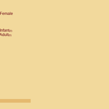
Female
Infant
(0)
Adult
(0)