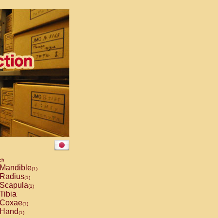
ch
Mandible
(1)
Radius
(1)
Scapula
(1)
Tibia
Coxae
(1)
Hand
(1)