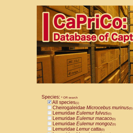
Species:
* OR search
All species
(1)
Cheirogaleidae
Microcebus murinus
(0)
Lemuridae
Eulemur fulvus
(0)
Lemuridae
Eulemur macaco
(0)
Lemuridae
Eulemur mongoz
(0)
Lemuridae
Lemur catta
(0)