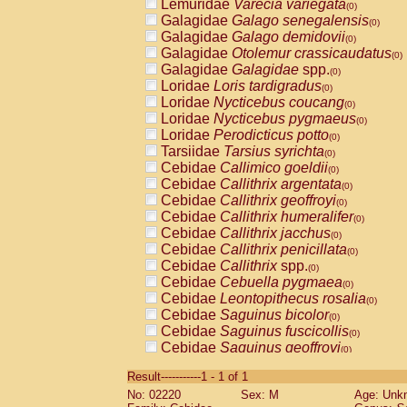
Lemuridae
Varecia variegata
(0)
Galagidae
Galago senegalensis
(0)
Galagidae
Galago demidovii
(0)
Galagidae
Otolemur crassicaudatus
(0)
Galagidae
Galagidae
spp.
(0)
Loridae
Loris tardigradus
(0)
Loridae
Nycticebus coucang
(0)
Loridae
Nycticebus pygmaeus
(0)
Loridae
Perodicticus potto
(0)
Tarsiidae
Tarsius syrichta
(0)
Cebidae
Callimico goeldii
(0)
Cebidae
Callithrix argentata
(0)
Cebidae
Callithrix geoffroyi
(0)
Cebidae
Callithrix humeralifer
(0)
Cebidae
Callithrix jacchus
(0)
Cebidae
Callithrix penicillata
(0)
Cebidae
Callithrix
spp.
(0)
Cebidae
Cebuella pygmaea
(0)
Cebidae
Leontopithecus rosalia
(0)
Cebidae
Saguinus bicolor
(0)
Cebidae
Saguinus fuscicollis
(0)
Cebidae
Saguinus geoffroyi
(0)
Cebidae
Saguinus imperator
(0)
Result-----------1 - 1 of 1
Cebidae
Saguinus labiatus
(0)
No: 02220
Sex: M
Age: Unk
Cebidae
Saguinus leucopus
(0)