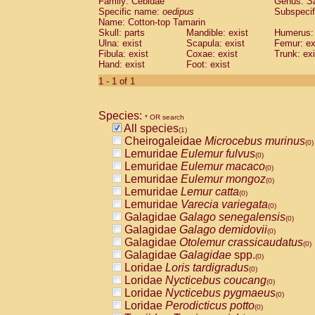
Family: Cebidae
Genus:
S
Cebidae
Saguinus midas
(0)
Specific name:
oedipus
Subspecif
Cebidae
Saguinus mystax
(0)
Name: Cotton-top Tamarin
Cebidae
Saguinus nigricollis
Skull: parts
Mandible: exist
(0)
Humerus: 
Cebidae
Saguinus oedipus
Ulna: exist
Scapula: exist
Femur: ex
(1)
Fibula: exist
Coxae: exist
Trunk: exi
Cebidae
Saguinus weddelli
(0)
Hand: exist
Foot: exist
Cebidae
Saguinus
spp.
(0)
Cebidae
Aotus trivirgatus
1 - 1 of 1
(0)
Cebidae
Cebus albifrons
(0)
Cebidae
Cebus apella
(0)
Species:
Cebidae
Cebus capucinus
* OR search
(0)
All species
Cebidae
Cebus nigrivittatus
(1)
(0)
Cheirogaleidae
Microcebus murinus
Cebidae
Cebus
spp.
(0)
(0)
Lemuridae
Eulemur fulvus
Cebidae
Saimiri boliviensis
(0)
(0)
Lemuridae
Eulemur macaco
Cebidae
Saimiri sciureus
(0)
(0)
Lemuridae
Eulemur mongoz
Atelidae
Alouatta caraya
(0)
(0)
Lemuridae
Lemur catta
Atelidae
Alouatta fusca
(0)
(0)
Lemuridae
Varecia variegata
Atelidae
Alouatta seniculus
(0)
(0)
Galagidae
Galago senegalensis
Atelidae
Alouatta
spp.
(0)
(0)
Galagidae
Galago demidovii
Atelidae
Ateles belzebuth
(0)
(0)
Galagidae
Otolemur crassicaudatus
Atelidae
Ateles geoffroyi
(0)
(0)
Galagidae
Galagidae
spp.
Atelidae
Ateles paniscus
(0)
(0)
Loridae
Loris tardigradus
Atelidae
Ateles
spp.
(0)
(0)
Loridae
Nycticebus coucang
Atelidae
Lagothrix lagothricha
(0)
(0)
Loridae
Nycticebus pygmaeus
Atelidae
Lagothrix lagothricha cana
(0)
(0)
Loridae
Perodicticus potto
Pitheciidae
Cacajao calvus rubicundu
(0)