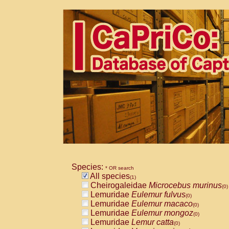
Species:
* OR search
All species
(1)
Cheirogaleidae
Microcebus murinus
(0)
Lemuridae
Eulemur fulvus
(0)
Lemuridae
Eulemur macaco
(0)
Lemuridae
Eulemur mongoz
(0)
Lemuridae
Lemur catta
(0)