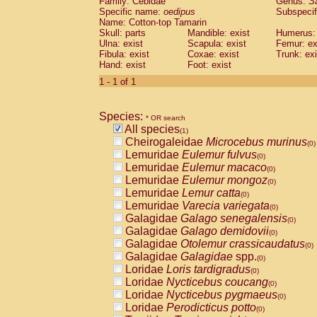
Family: Cebidae
Genus:
S
Cebidae
Saguinus midas
(0)
Specific name:
oedipus
Subspecif
Cebidae
Saguinus mystax
(0)
Name: Cotton-top Tamarin
Cebidae
Saguinus nigricollis
Skull: parts
Mandible: exist
(0)
Humerus: 
Cebidae
Saguinus oedipus
Ulna: exist
Scapula: exist
Femur: ex
(1)
Fibula: exist
Coxae: exist
Trunk: exi
Cebidae
Saguinus weddelli
(0)
Hand: exist
Foot: exist
Cebidae
Saguinus
spp.
(0)
Cebidae
Aotus trivirgatus
1 - 1 of 1
(0)
Cebidae
Cebus albifrons
(0)
Cebidae
Cebus apella
(0)
Species:
Cebidae
Cebus capucinus
* OR search
(0)
All species
Cebidae
Cebus nigrivittatus
(1)
(0)
Cheirogaleidae
Microcebus murinus
Cebidae
Cebus
spp.
(0)
(0)
Lemuridae
Eulemur fulvus
Cebidae
Saimiri boliviensis
(0)
(0)
Lemuridae
Eulemur macaco
Cebidae
Saimiri sciureus
(0)
(0)
Lemuridae
Eulemur mongoz
Atelidae
Alouatta caraya
(0)
(0)
Lemuridae
Lemur catta
Atelidae
Alouatta fusca
(0)
(0)
Lemuridae
Varecia variegata
Atelidae
Alouatta seniculus
(0)
(0)
Galagidae
Galago senegalensis
Atelidae
Alouatta
spp.
(0)
(0)
Galagidae
Galago demidovii
Atelidae
Ateles belzebuth
(0)
(0)
Galagidae
Otolemur crassicaudatus
Atelidae
Ateles geoffroyi
(0)
(0)
Galagidae
Galagidae
spp.
Atelidae
Ateles paniscus
(0)
(0)
Loridae
Loris tardigradus
Atelidae
Ateles
spp.
(0)
(0)
Loridae
Nycticebus coucang
Atelidae
Lagothrix lagothricha
(0)
(0)
Loridae
Nycticebus pygmaeus
Atelidae
Lagothrix lagothricha cana
(0)
(0)
Loridae
Perodicticus potto
Pitheciidae
Cacajao calvus rubicundu
(0)