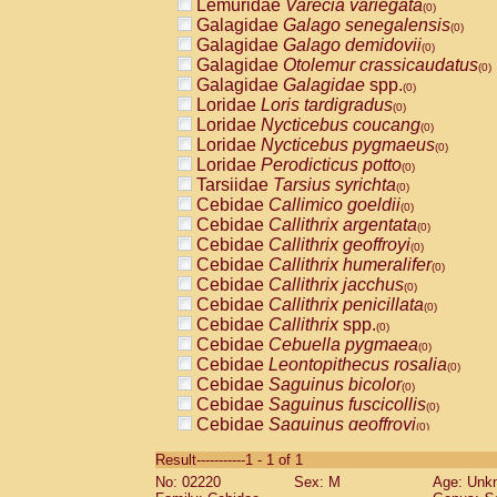
Lemuridae
Varecia variegata
(0)
Galagidae
Galago senegalensis
(0)
Galagidae
Galago demidovii
(0)
Galagidae
Otolemur crassicaudatus
(0)
Galagidae
Galagidae
spp.
(0)
Loridae
Loris tardigradus
(0)
Loridae
Nycticebus coucang
(0)
Loridae
Nycticebus pygmaeus
(0)
Loridae
Perodicticus potto
(0)
Tarsiidae
Tarsius syrichta
(0)
Cebidae
Callimico goeldii
(0)
Cebidae
Callithrix argentata
(0)
Cebidae
Callithrix geoffroyi
(0)
Cebidae
Callithrix humeralifer
(0)
Cebidae
Callithrix jacchus
(0)
Cebidae
Callithrix penicillata
(0)
Cebidae
Callithrix
spp.
(0)
Cebidae
Cebuella pygmaea
(0)
Cebidae
Leontopithecus rosalia
(0)
Cebidae
Saguinus bicolor
(0)
Cebidae
Saguinus fuscicollis
(0)
Cebidae
Saguinus geoffroyi
(0)
Cebidae
Saguinus imperator
(0)
Result-----------1 - 1 of 1
Cebidae
Saguinus labiatus
(0)
No: 02220
Sex: M
Age: Unk
Cebidae
Saguinus leucopus
(0)