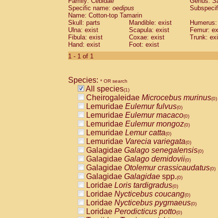
Family: Cebidae
Genus:
S
Cebidae
Saguinus midas
(0)
Specific name:
oedipus
Subspecif
Cebidae
Saguinus mystax
(0)
Name: Cotton-top Tamarin
Cebidae
Saguinus nigricollis
Skull: parts
Mandible: exist
(0)
Humerus: 
Cebidae
Saguinus oedipus
Ulna: exist
Scapula: exist
Femur: ex
(1)
Fibula: exist
Coxae: exist
Trunk: exi
Cebidae
Saguinus weddelli
(0)
Hand: exist
Foot: exist
Cebidae
Saguinus
spp.
(0)
Cebidae
Aotus trivirgatus
1 - 1 of 1
(0)
Cebidae
Cebus albifrons
(0)
Cebidae
Cebus apella
(0)
Species:
Cebidae
Cebus capucinus
* OR search
(0)
All species
Cebidae
Cebus nigrivittatus
(1)
(0)
Cheirogaleidae
Microcebus murinus
Cebidae
Cebus
spp.
(0)
(0)
Lemuridae
Eulemur fulvus
Cebidae
Saimiri boliviensis
(0)
(0)
Lemuridae
Eulemur macaco
Cebidae
Saimiri sciureus
(0)
(0)
Lemuridae
Eulemur mongoz
Atelidae
Alouatta caraya
(0)
(0)
Lemuridae
Lemur catta
Atelidae
Alouatta fusca
(0)
(0)
Lemuridae
Varecia variegata
Atelidae
Alouatta seniculus
(0)
(0)
Galagidae
Galago senegalensis
Atelidae
Alouatta
spp.
(0)
(0)
Galagidae
Galago demidovii
Atelidae
Ateles belzebuth
(0)
(0)
Galagidae
Otolemur crassicaudatus
Atelidae
Ateles geoffroyi
(0)
(0)
Galagidae
Galagidae
spp.
Atelidae
Ateles paniscus
(0)
(0)
Loridae
Loris tardigradus
Atelidae
Ateles
spp.
(0)
(0)
Loridae
Nycticebus coucang
Atelidae
Lagothrix lagothricha
(0)
(0)
Loridae
Nycticebus pygmaeus
Atelidae
Lagothrix lagothricha cana
(0)
(0)
Loridae
Perodicticus potto
Pitheciidae
Cacajao calvus rubicundu
(0)