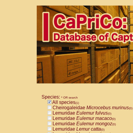
Species:
* OR search
All species
(1)
Cheirogaleidae
Microcebus murinus
(0)
Lemuridae
Eulemur fulvus
(0)
Lemuridae
Eulemur macaco
(0)
Lemuridae
Eulemur mongoz
(0)
Lemuridae
Lemur catta
(0)