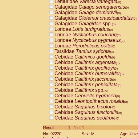
Lemuridae
Varecia variegata
(0)
Galagidae
Galago senegalensis
(0)
Galagidae
Galago demidovii
(0)
Galagidae
Otolemur crassicaudatus
(0)
Galagidae
Galagidae
spp.
(0)
Loridae
Loris tardigradus
(0)
Loridae
Nycticebus coucang
(0)
Loridae
Nycticebus pygmaeus
(0)
Loridae
Perodicticus potto
(0)
Tarsiidae
Tarsius syrichta
(0)
Cebidae
Callimico goeldii
(0)
Cebidae
Callithrix argentata
(0)
Cebidae
Callithrix geoffroyi
(0)
Cebidae
Callithrix humeralifer
(0)
Cebidae
Callithrix jacchus
(0)
Cebidae
Callithrix penicillata
(0)
Cebidae
Callithrix
spp.
(0)
Cebidae
Cebuella pygmaea
(0)
Cebidae
Leontopithecus rosalia
(0)
Cebidae
Saguinus bicolor
(0)
Cebidae
Saguinus fuscicollis
(0)
Cebidae
Saguinus geoffroyi
(0)
Cebidae
Saguinus imperator
(0)
Result-----------1 - 1 of 1
Cebidae
Saguinus labiatus
(0)
No: 02220
Sex: M
Age: Unk
Cebidae
Saguinus leucopus
(0)