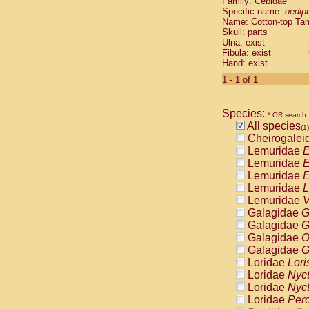
Family: Cebidae
Cebidae
Sa
Specific name:
oedip
Cebidae
Sa
Name: Cotton-top Ta
Cebidae
Sag
Skull: parts
Cebidae
Sa
Ulna: exist
Fibula: exist
Cebidae
Sag
Hand: exist
Cebidae
Sa
Cebidae
Aot
1 - 1 of 1
Cebidae
Ceb
Cebidae
Ceb
Species:
Cebidae
Ce
* OR search
All species
Cebidae
Ceb
(1)
Cheirogalei
Cebidae
Ce
Lemuridae
E
Cebidae
Sai
Lemuridae
E
Cebidae
Sai
Lemuridae
E
Atelidae
Alo
Lemuridae
L
Atelidae
Alo
Lemuridae
V
Atelidae
Alo
Galagidae
G
Atelidae
Alo
Galagidae
G
Atelidae
Ate
Galagidae
O
Atelidae
Ate
Galagidae
G
Atelidae
Ate
Loridae
Lori
Atelidae
Ate
Loridae
Nyc
Atelidae
Lag
Loridae
Nyc
Atelidae
Lag
Loridae
Pero
Pitheciidae