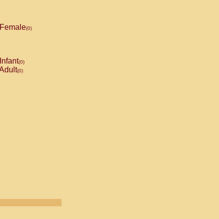
Female
(0)
Infant
(0)
Adult
(0)