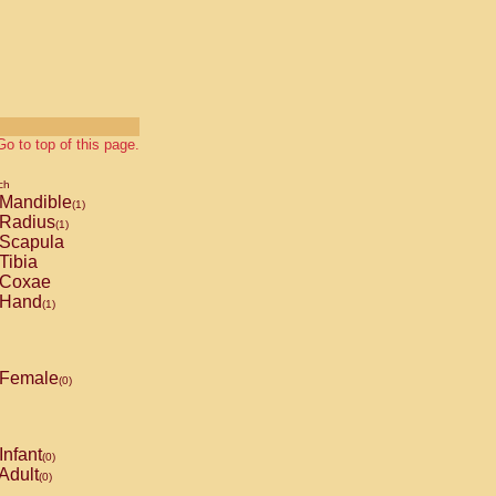
Go to top of this page.
ch
Mandible
(1)
Radius
(1)
Scapula
Tibia
Coxae
Hand
(1)
Female
(0)
Infant
(0)
Adult
(0)