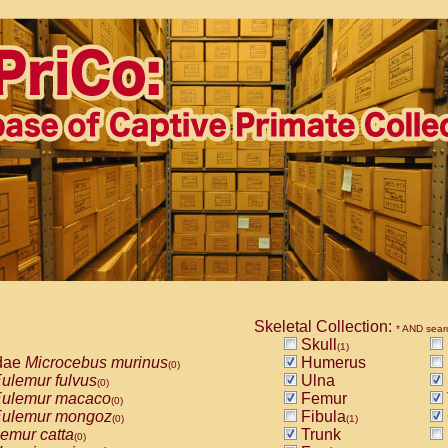
Skeletal Collection:
* AND sear
Skull
(1)
dae
Microcebus murinus
Humerus
(0)
ulemur fulvus
Ulna
(0)
ulemur macaco
Femur
(0)
ulemur mongoz
Fibula
(0)
(1)
emur catta
Trunk
(0)