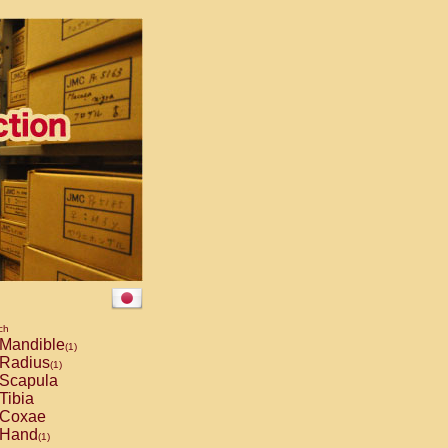
ch
Mandible
(1)
Radius
(1)
Scapula
Tibia
Coxae
Hand
(1)