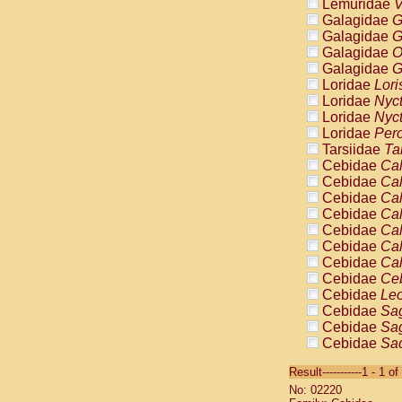
Lemuridae
V
Galagidae
G
Galagidae
G
Galagidae
O
Galagidae
G
Loridae
Lori
Loridae
Nyc
Loridae
Nyc
Loridae
Pero
Tarsiidae
Ta
Cebidae
Cal
Cebidae
Cal
Cebidae
Cal
Cebidae
Cal
Cebidae
Cal
Cebidae
Cal
Cebidae
Cal
Cebidae
Ce
Cebidae
Leo
Cebidae
Sag
Cebidae
Sag
Cebidae
Sag
Cebidae
Sag
Result-----------1 - 1 of
Cebidae
Sag
No: 02220
Cebidae
Sa