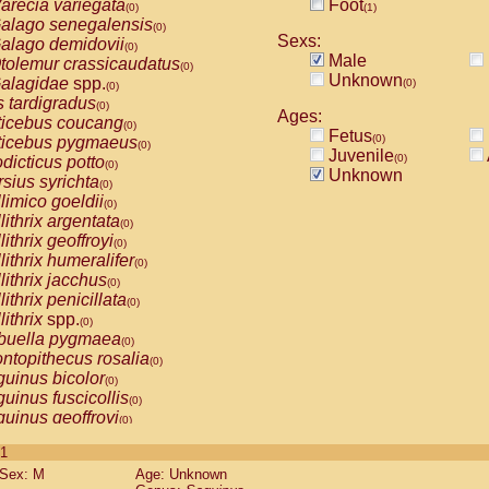
arecia variegata
Foot
(0)
(1)
alago senegalensis
(0)
Sexs:
alago demidovii
(0)
Male
tolemur crassicaudatus
(0)
Unknown
alagidae
spp.
(0)
(0)
s tardigradus
(0)
Ages:
ticebus coucang
(0)
Fetus
(0)
ticebus pygmaeus
(0)
Juvenile
(0)
dicticus potto
(0)
Unknown
rsius syrichta
(0)
limico goeldii
(0)
lithrix argentata
(0)
lithrix geoffroyi
(0)
lithrix humeralifer
(0)
lithrix jacchus
(0)
lithrix penicillata
(0)
lithrix
spp.
(0)
buella pygmaea
(0)
ntopithecus rosalia
(0)
uinus bicolor
(0)
uinus fuscicollis
(0)
uinus geoffroyi
(0)
uinus imperator
(0)
 1
uinus labiatus
(0)
Sex: M
Age: Unknown
guinus leucopus
(0)