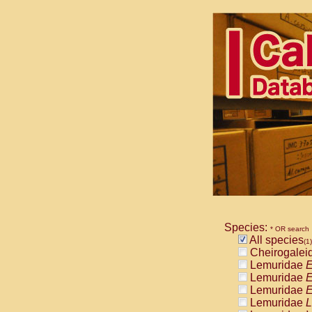
Species:
* OR search
All species
(1)
Cheirogalei
Lemuridae
E
Lemuridae
E
Lemuridae
E
Lemuridae
L