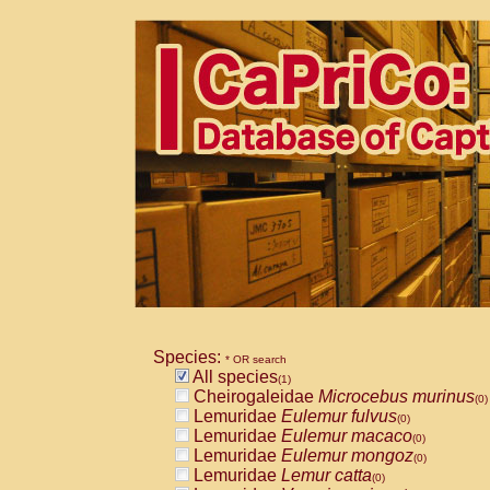
Species:
* OR search
All species
(1)
Cheirogaleidae
Microcebus murinus
(0)
Lemuridae
Eulemur fulvus
(0)
Lemuridae
Eulemur macaco
(0)
Lemuridae
Eulemur mongoz
(0)
Lemuridae
Lemur catta
(0)