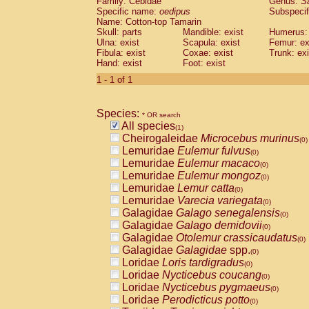
Family: Cebidae
Genus:
S
Cebidae
Saguinus midas
(0)
Specific name:
oedipus
Subspecif
Cebidae
Saguinus mystax
(0)
Name: Cotton-top Tamarin
Cebidae
Saguinus nigricollis
Skull: parts
Mandible: exist
(0)
Humerus: 
Cebidae
Saguinus oedipus
Ulna: exist
Scapula: exist
Femur: ex
(1)
Fibula: exist
Coxae: exist
Trunk: exi
Cebidae
Saguinus weddelli
(0)
Hand: exist
Foot: exist
Cebidae
Saguinus
spp.
(0)
Cebidae
Aotus trivirgatus
1 - 1 of 1
(0)
Cebidae
Cebus albifrons
(0)
Cebidae
Cebus apella
(0)
Species:
Cebidae
Cebus capucinus
* OR search
(0)
All species
Cebidae
Cebus nigrivittatus
(1)
(0)
Cheirogaleidae
Microcebus murinus
Cebidae
Cebus
spp.
(0)
(0)
Lemuridae
Eulemur fulvus
Cebidae
Saimiri boliviensis
(0)
(0)
Lemuridae
Eulemur macaco
Cebidae
Saimiri sciureus
(0)
(0)
Lemuridae
Eulemur mongoz
Atelidae
Alouatta caraya
(0)
(0)
Lemuridae
Lemur catta
Atelidae
Alouatta fusca
(0)
(0)
Lemuridae
Varecia variegata
Atelidae
Alouatta seniculus
(0)
(0)
Galagidae
Galago senegalensis
Atelidae
Alouatta
spp.
(0)
(0)
Galagidae
Galago demidovii
Atelidae
Ateles belzebuth
(0)
(0)
Galagidae
Otolemur crassicaudatus
Atelidae
Ateles geoffroyi
(0)
(0)
Galagidae
Galagidae
spp.
Atelidae
Ateles paniscus
(0)
(0)
Loridae
Loris tardigradus
Atelidae
Ateles
spp.
(0)
(0)
Loridae
Nycticebus coucang
Atelidae
Lagothrix lagothricha
(0)
(0)
Loridae
Nycticebus pygmaeus
Atelidae
Lagothrix lagothricha cana
(0)
(0)
Loridae
Perodicticus potto
Pitheciidae
Cacajao calvus rubicundu
(0)