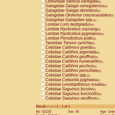
Lemuridae
Varecia variegata
(0)
Galagidae
Galago senegalensis
(0)
Galagidae
Galago demidovii
(0)
Galagidae
Otolemur crassicaudatus
(0)
Galagidae
Galagidae
spp.
(0)
Loridae
Loris tardigradus
(0)
Loridae
Nycticebus coucang
(0)
Loridae
Nycticebus pygmaeus
(0)
Loridae
Perodicticus potto
(0)
Tarsiidae
Tarsius syrichta
(0)
Cebidae
Callimico goeldii
(0)
Cebidae
Callithrix argentata
(0)
Cebidae
Callithrix geoffroyi
(0)
Cebidae
Callithrix humeralifer
(0)
Cebidae
Callithrix jacchus
(0)
Cebidae
Callithrix penicillata
(0)
Cebidae
Callithrix
spp.
(0)
Cebidae
Cebuella pygmaea
(0)
Cebidae
Leontopithecus rosalia
(0)
Cebidae
Saguinus bicolor
(0)
Cebidae
Saguinus fuscicollis
(0)
Cebidae
Saguinus geoffroyi
(0)
Cebidae
Saguinus imperator
(0)
Result-----------1 - 1 of 1
Cebidae
Saguinus labiatus
(0)
No: 02220
Sex: M
Age: Unk
Cebidae
Saguinus leucopus
(0)