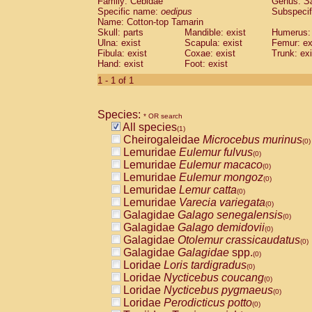
Family: Cebidae
Genus:
S
Cebidae
Saguinus midas
(0)
Specific name:
oedipus
Subspecif
Cebidae
Saguinus mystax
(0)
Name: Cotton-top Tamarin
Cebidae
Saguinus nigricollis
Skull: parts
Mandible: exist
(0)
Humerus: 
Cebidae
Saguinus oedipus
Ulna: exist
Scapula: exist
Femur: ex
(1)
Fibula: exist
Coxae: exist
Trunk: exi
Cebidae
Saguinus weddelli
(0)
Hand: exist
Foot: exist
Cebidae
Saguinus
spp.
(0)
Cebidae
Aotus trivirgatus
1 - 1 of 1
(0)
Cebidae
Cebus albifrons
(0)
Cebidae
Cebus apella
(0)
Species:
Cebidae
Cebus capucinus
* OR search
(0)
All species
Cebidae
Cebus nigrivittatus
(1)
(0)
Cheirogaleidae
Microcebus murinus
Cebidae
Cebus
spp.
(0)
(0)
Lemuridae
Eulemur fulvus
Cebidae
Saimiri boliviensis
(0)
(0)
Lemuridae
Eulemur macaco
Cebidae
Saimiri sciureus
(0)
(0)
Lemuridae
Eulemur mongoz
Atelidae
Alouatta caraya
(0)
(0)
Lemuridae
Lemur catta
Atelidae
Alouatta fusca
(0)
(0)
Lemuridae
Varecia variegata
Atelidae
Alouatta seniculus
(0)
(0)
Galagidae
Galago senegalensis
Atelidae
Alouatta
spp.
(0)
(0)
Galagidae
Galago demidovii
Atelidae
Ateles belzebuth
(0)
(0)
Galagidae
Otolemur crassicaudatus
Atelidae
Ateles geoffroyi
(0)
(0)
Galagidae
Galagidae
spp.
Atelidae
Ateles paniscus
(0)
(0)
Loridae
Loris tardigradus
Atelidae
Ateles
spp.
(0)
(0)
Loridae
Nycticebus coucang
Atelidae
Lagothrix lagothricha
(0)
(0)
Loridae
Nycticebus pygmaeus
Atelidae
Lagothrix lagothricha cana
(0)
(0)
Loridae
Perodicticus potto
Pitheciidae
Cacajao calvus rubicundu
(0)