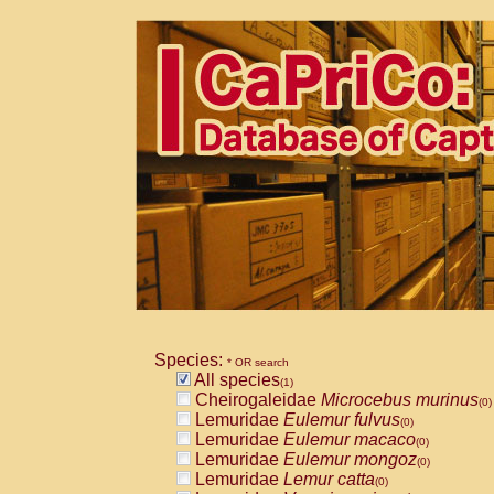
Species:
* OR search
All species
(1)
Cheirogaleidae
Microcebus murinus
(0)
Lemuridae
Eulemur fulvus
(0)
Lemuridae
Eulemur macaco
(0)
Lemuridae
Eulemur mongoz
(0)
Lemuridae
Lemur catta
(0)