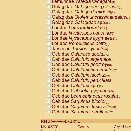
Lemuridae
Varecia variegata
(0)
Galagidae
Galago senegalensis
(0)
Galagidae
Galago demidovii
(0)
Galagidae
Otolemur crassicaudatus
(0)
Galagidae
Galagidae
spp.
(0)
Loridae
Loris tardigradus
(0)
Loridae
Nycticebus coucang
(0)
Loridae
Nycticebus pygmaeus
(0)
Loridae
Perodicticus potto
(0)
Tarsiidae
Tarsius syrichta
(0)
Cebidae
Callimico goeldii
(0)
Cebidae
Callithrix argentata
(0)
Cebidae
Callithrix geoffroyi
(0)
Cebidae
Callithrix humeralifer
(0)
Cebidae
Callithrix jacchus
(0)
Cebidae
Callithrix penicillata
(0)
Cebidae
Callithrix
spp.
(0)
Cebidae
Cebuella pygmaea
(0)
Cebidae
Leontopithecus rosalia
(0)
Cebidae
Saguinus bicolor
(0)
Cebidae
Saguinus fuscicollis
(0)
Cebidae
Saguinus geoffroyi
(0)
Cebidae
Saguinus imperator
(0)
Result-----------1 - 1 of 1
Cebidae
Saguinus labiatus
(0)
No: 02220
Sex: M
Age: Unk
Cebidae
Saguinus leucopus
(0)