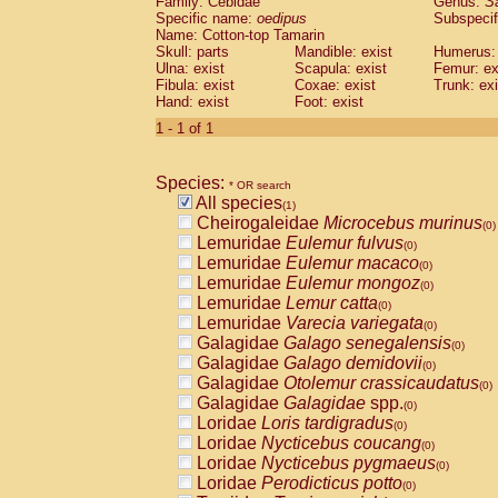
Family: Cebidae
Genus:
S
Cebidae
Saguinus midas
(0)
Specific name:
oedipus
Subspecif
Cebidae
Saguinus mystax
(0)
Name: Cotton-top Tamarin
Cebidae
Saguinus nigricollis
Skull: parts
Mandible: exist
(0)
Humerus: 
Cebidae
Saguinus oedipus
Ulna: exist
Scapula: exist
Femur: ex
(1)
Fibula: exist
Coxae: exist
Trunk: exi
Cebidae
Saguinus weddelli
(0)
Hand: exist
Foot: exist
Cebidae
Saguinus
spp.
(0)
Cebidae
Aotus trivirgatus
1 - 1 of 1
(0)
Cebidae
Cebus albifrons
(0)
Cebidae
Cebus apella
(0)
Species:
Cebidae
Cebus capucinus
* OR search
(0)
All species
Cebidae
Cebus nigrivittatus
(1)
(0)
Cheirogaleidae
Microcebus murinus
Cebidae
Cebus
spp.
(0)
(0)
Lemuridae
Eulemur fulvus
Cebidae
Saimiri boliviensis
(0)
(0)
Lemuridae
Eulemur macaco
Cebidae
Saimiri sciureus
(0)
(0)
Lemuridae
Eulemur mongoz
Atelidae
Alouatta caraya
(0)
(0)
Lemuridae
Lemur catta
Atelidae
Alouatta fusca
(0)
(0)
Lemuridae
Varecia variegata
Atelidae
Alouatta seniculus
(0)
(0)
Galagidae
Galago senegalensis
Atelidae
Alouatta
spp.
(0)
(0)
Galagidae
Galago demidovii
Atelidae
Ateles belzebuth
(0)
(0)
Galagidae
Otolemur crassicaudatus
Atelidae
Ateles geoffroyi
(0)
(0)
Galagidae
Galagidae
spp.
Atelidae
Ateles paniscus
(0)
(0)
Loridae
Loris tardigradus
Atelidae
Ateles
spp.
(0)
(0)
Loridae
Nycticebus coucang
Atelidae
Lagothrix lagothricha
(0)
(0)
Loridae
Nycticebus pygmaeus
Atelidae
Lagothrix lagothricha cana
(0)
(0)
Loridae
Perodicticus potto
Pitheciidae
Cacajao calvus rubicundu
(0)