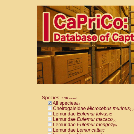
Species:
* OR search
All species
(1)
Cheirogaleidae
Microcebus murinus
(0)
Lemuridae
Eulemur fulvus
(0)
Lemuridae
Eulemur macaco
(0)
Lemuridae
Eulemur mongoz
(0)
Lemuridae
Lemur catta
(0)