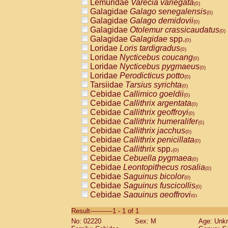
Lemuridae
Varecia variegata
(0)
Galagidae
Galago senegalensis
(0)
Galagidae
Galago demidovii
(0)
Galagidae
Otolemur crassicaudatus
(0)
Galagidae
Galagidae
spp.
(0)
Loridae
Loris tardigradus
(0)
Loridae
Nycticebus coucang
(0)
Loridae
Nycticebus pygmaeus
(0)
Loridae
Perodicticus potto
(0)
Tarsiidae
Tarsius syrichta
(0)
Cebidae
Callimico goeldii
(0)
Cebidae
Callithrix argentata
(0)
Cebidae
Callithrix geoffroyi
(0)
Cebidae
Callithrix humeralifer
(0)
Cebidae
Callithrix jacchus
(0)
Cebidae
Callithrix penicillata
(0)
Cebidae
Callithrix
spp.
(0)
Cebidae
Cebuella pygmaea
(0)
Cebidae
Leontopithecus rosalia
(0)
Cebidae
Saguinus bicolor
(0)
Cebidae
Saguinus fuscicollis
(0)
Cebidae
Saguinus geoffroyi
(0)
Cebidae
Saguinus imperator
(0)
Result-----------1 - 1 of 1
Cebidae
Saguinus labiatus
(0)
No: 02220
Sex: M
Age: Unk
Cebidae
Saguinus leucopus
(0)