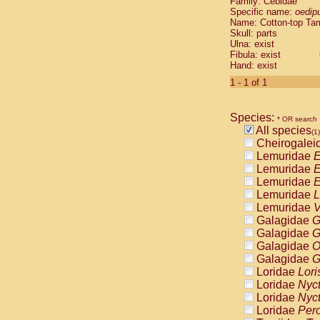
Family: Cebidae
Cebidae
Sa
Specific name:
oedip
Cebidae
Sa
Name: Cotton-top Ta
Cebidae
Sag
Skull: parts
Cebidae
Sa
Ulna: exist
Fibula: exist
Cebidae
Sag
Hand: exist
Cebidae
Sa
Cebidae
Aot
1 - 1 of 1
Cebidae
Ceb
Cebidae
Ceb
Species:
Cebidae
Ce
* OR search
All species
Cebidae
Ceb
(1)
Cheirogalei
Cebidae
Ce
Lemuridae
E
Cebidae
Sai
Lemuridae
E
Cebidae
Sai
Lemuridae
E
Atelidae
Alo
Lemuridae
L
Atelidae
Alo
Lemuridae
V
Atelidae
Alo
Galagidae
G
Atelidae
Alo
Galagidae
G
Atelidae
Ate
Galagidae
O
Atelidae
Ate
Galagidae
G
Atelidae
Ate
Loridae
Lori
Atelidae
Ate
Loridae
Nyc
Atelidae
Lag
Loridae
Nyc
Atelidae
Lag
Loridae
Pero
Pitheciidae