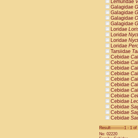
Lemuridae
V
Galagidae
G
Galagidae
G
Galagidae
O
Galagidae
G
Loridae
Lori
Loridae
Nyc
Loridae
Nyc
Loridae
Pero
Tarsiidae
Ta
Cebidae
Cal
Cebidae
Cal
Cebidae
Cal
Cebidae
Cal
Cebidae
Cal
Cebidae
Cal
Cebidae
Cal
Cebidae
Ce
Cebidae
Leo
Cebidae
Sag
Cebidae
Sag
Cebidae
Sag
Cebidae
Sag
Result-----------1 - 1 of
Cebidae
Sag
No: 02220
Cebidae
Sa