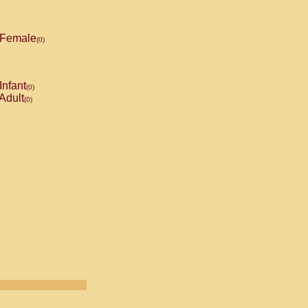
Female
(0)
Infant
(0)
Adult
(0)