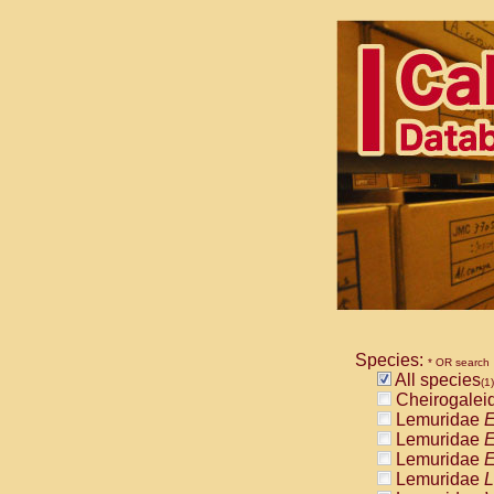
Species:
* OR search
All species
(1)
Cheirogalei
Lemuridae
E
Lemuridae
E
Lemuridae
E
Lemuridae
L