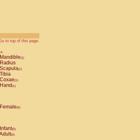
Go to top of this page.
ch
Mandible
(1)
Radius
Scapula
(1)
Tibia
Coxae
(1)
Hand
(1)
Female
(0)
Infant
(0)
Adult
(0)