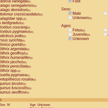
arecia variegata
Foot
(0)
alago senegalensis
(0)
Sexs:
alago demidovii
(0)
Male
tolemur crassicaudatus
(0)
Unknown
alagidae
spp.
(0)
(0)
s tardigradus
(0)
Ages:
ticebus coucang
(0)
Fetus
(0)
ticebus pygmaeus
(0)
Juvenile
(0)
dicticus potto
(0)
Unknown
rsius syrichta
(0)
limico goeldii
(0)
lithrix argentata
(0)
lithrix geoffroyi
(0)
lithrix humeralifer
(0)
lithrix jacchus
(0)
lithrix penicillata
(0)
lithrix
spp.
(0)
buella pygmaea
(0)
ntopithecus rosalia
(0)
uinus bicolor
(0)
uinus fuscicollis
(0)
uinus geoffroyi
(0)
uinus imperator
(0)
 1
uinus labiatus
(0)
Sex: M
Age: Unknown
guinus leucopus
(0)