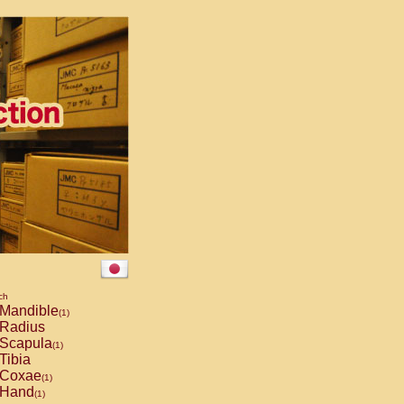
ch
Mandible
(1)
Radius
Scapula
(1)
Tibia
Coxae
(1)
Hand
(1)