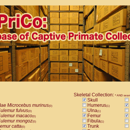
Skeletal Collection:
* AND sear
Skull
dae
Microcebus murinus
Humerus
(0)
(1)
ulemur fulvus
Ulna
(0)
(1)
ulemur macaco
Femur
(0)
ulemur mongoz
Fibula
(0)
(1)
emur catta
Trunk
(0)