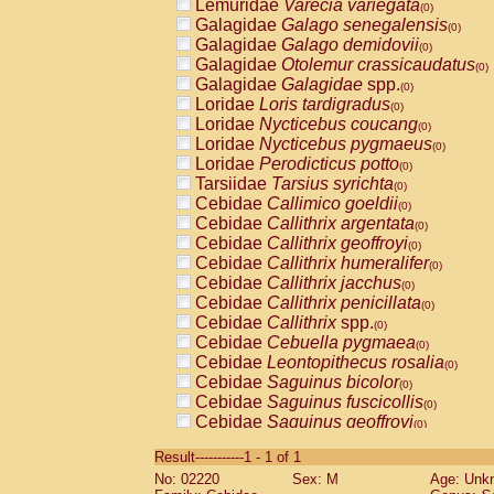
Lemuridae
Varecia variegata
(0)
Galagidae
Galago senegalensis
(0)
Galagidae
Galago demidovii
(0)
Galagidae
Otolemur crassicaudatus
(0)
Galagidae
Galagidae
spp.
(0)
Loridae
Loris tardigradus
(0)
Loridae
Nycticebus coucang
(0)
Loridae
Nycticebus pygmaeus
(0)
Loridae
Perodicticus potto
(0)
Tarsiidae
Tarsius syrichta
(0)
Cebidae
Callimico goeldii
(0)
Cebidae
Callithrix argentata
(0)
Cebidae
Callithrix geoffroyi
(0)
Cebidae
Callithrix humeralifer
(0)
Cebidae
Callithrix jacchus
(0)
Cebidae
Callithrix penicillata
(0)
Cebidae
Callithrix
spp.
(0)
Cebidae
Cebuella pygmaea
(0)
Cebidae
Leontopithecus rosalia
(0)
Cebidae
Saguinus bicolor
(0)
Cebidae
Saguinus fuscicollis
(0)
Cebidae
Saguinus geoffroyi
(0)
Cebidae
Saguinus imperator
(0)
Result-----------1 - 1 of 1
Cebidae
Saguinus labiatus
(0)
No: 02220
Sex: M
Age: Unk
Cebidae
Saguinus leucopus
(0)