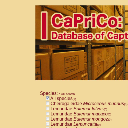
Species:
* OR search
All species
(1)
Cheirogaleidae
Microcebus murinus
(0)
Lemuridae
Eulemur fulvus
(0)
Lemuridae
Eulemur macaco
(0)
Lemuridae
Eulemur mongoz
(0)
Lemuridae
Lemur catta
(0)