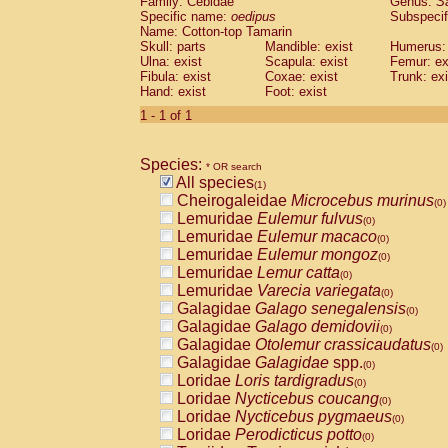
Family: Cebidae
Genus:
S
Cebidae
Saguinus midas
(0)
Specific name:
oedipus
Subspecif
Cebidae
Saguinus mystax
(0)
Name: Cotton-top Tamarin
Cebidae
Saguinus nigricollis
Skull: parts
Mandible: exist
(0)
Humerus: 
Cebidae
Saguinus oedipus
Ulna: exist
Scapula: exist
Femur: ex
(1)
Fibula: exist
Coxae: exist
Trunk: exi
Cebidae
Saguinus weddelli
(0)
Hand: exist
Foot: exist
Cebidae
Saguinus
spp.
(0)
Cebidae
Aotus trivirgatus
1 - 1 of 1
(0)
Cebidae
Cebus albifrons
(0)
Cebidae
Cebus apella
(0)
Species:
Cebidae
Cebus capucinus
* OR search
(0)
All species
Cebidae
Cebus nigrivittatus
(1)
(0)
Cheirogaleidae
Microcebus murinus
Cebidae
Cebus
spp.
(0)
(0)
Lemuridae
Eulemur fulvus
Cebidae
Saimiri boliviensis
(0)
(0)
Lemuridae
Eulemur macaco
Cebidae
Saimiri sciureus
(0)
(0)
Lemuridae
Eulemur mongoz
Atelidae
Alouatta caraya
(0)
(0)
Lemuridae
Lemur catta
Atelidae
Alouatta fusca
(0)
(0)
Lemuridae
Varecia variegata
Atelidae
Alouatta seniculus
(0)
(0)
Galagidae
Galago senegalensis
Atelidae
Alouatta
spp.
(0)
(0)
Galagidae
Galago demidovii
Atelidae
Ateles belzebuth
(0)
(0)
Galagidae
Otolemur crassicaudatus
Atelidae
Ateles geoffroyi
(0)
(0)
Galagidae
Galagidae
spp.
Atelidae
Ateles paniscus
(0)
(0)
Loridae
Loris tardigradus
Atelidae
Ateles
spp.
(0)
(0)
Loridae
Nycticebus coucang
Atelidae
Lagothrix lagothricha
(0)
(0)
Loridae
Nycticebus pygmaeus
Atelidae
Lagothrix lagothricha cana
(0)
(0)
Loridae
Perodicticus potto
Pitheciidae
Cacajao calvus rubicundu
(0)