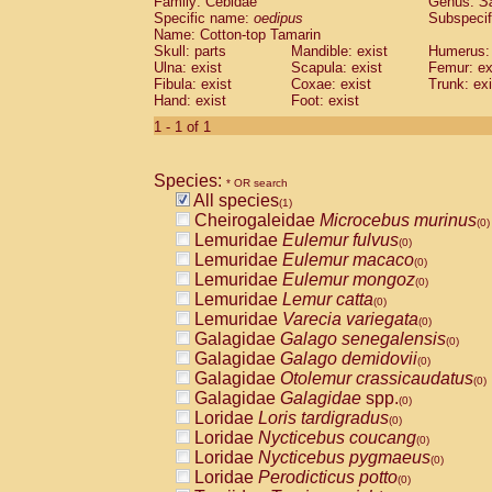
Family: Cebidae
Genus:
S
Cebidae
Saguinus midas
(0)
Specific name:
oedipus
Subspecif
Cebidae
Saguinus mystax
(0)
Name: Cotton-top Tamarin
Cebidae
Saguinus nigricollis
Skull: parts
Mandible: exist
(0)
Humerus: 
Cebidae
Saguinus oedipus
Ulna: exist
Scapula: exist
Femur: ex
(1)
Fibula: exist
Coxae: exist
Trunk: exi
Cebidae
Saguinus weddelli
(0)
Hand: exist
Foot: exist
Cebidae
Saguinus
spp.
(0)
Cebidae
Aotus trivirgatus
1 - 1 of 1
(0)
Cebidae
Cebus albifrons
(0)
Cebidae
Cebus apella
(0)
Species:
Cebidae
Cebus capucinus
* OR search
(0)
All species
Cebidae
Cebus nigrivittatus
(1)
(0)
Cheirogaleidae
Microcebus murinus
Cebidae
Cebus
spp.
(0)
(0)
Lemuridae
Eulemur fulvus
Cebidae
Saimiri boliviensis
(0)
(0)
Lemuridae
Eulemur macaco
Cebidae
Saimiri sciureus
(0)
(0)
Lemuridae
Eulemur mongoz
Atelidae
Alouatta caraya
(0)
(0)
Lemuridae
Lemur catta
Atelidae
Alouatta fusca
(0)
(0)
Lemuridae
Varecia variegata
Atelidae
Alouatta seniculus
(0)
(0)
Galagidae
Galago senegalensis
Atelidae
Alouatta
spp.
(0)
(0)
Galagidae
Galago demidovii
Atelidae
Ateles belzebuth
(0)
(0)
Galagidae
Otolemur crassicaudatus
Atelidae
Ateles geoffroyi
(0)
(0)
Galagidae
Galagidae
spp.
Atelidae
Ateles paniscus
(0)
(0)
Loridae
Loris tardigradus
Atelidae
Ateles
spp.
(0)
(0)
Loridae
Nycticebus coucang
Atelidae
Lagothrix lagothricha
(0)
(0)
Loridae
Nycticebus pygmaeus
Atelidae
Lagothrix lagothricha cana
(0)
(0)
Loridae
Perodicticus potto
Pitheciidae
Cacajao calvus rubicundu
(0)