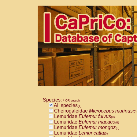
Species:
* OR search
All species
(1)
Cheirogaleidae
Microcebus murinus
(0)
Lemuridae
Eulemur fulvus
(0)
Lemuridae
Eulemur macaco
(0)
Lemuridae
Eulemur mongoz
(0)
Lemuridae
Lemur catta
(0)