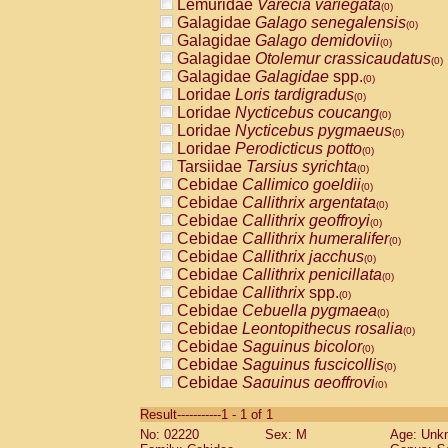
Lemuridae
Varecia variegata
(0)
Galagidae
Galago senegalensis
(0)
Galagidae
Galago demidovii
(0)
Galagidae
Otolemur crassicaudatus
(0)
Galagidae
Galagidae
spp.
(0)
Loridae
Loris tardigradus
(0)
Loridae
Nycticebus coucang
(0)
Loridae
Nycticebus pygmaeus
(0)
Loridae
Perodicticus potto
(0)
Tarsiidae
Tarsius syrichta
(0)
Cebidae
Callimico goeldii
(0)
Cebidae
Callithrix argentata
(0)
Cebidae
Callithrix geoffroyi
(0)
Cebidae
Callithrix humeralifer
(0)
Cebidae
Callithrix jacchus
(0)
Cebidae
Callithrix penicillata
(0)
Cebidae
Callithrix
spp.
(0)
Cebidae
Cebuella pygmaea
(0)
Cebidae
Leontopithecus rosalia
(0)
Cebidae
Saguinus bicolor
(0)
Cebidae
Saguinus fuscicollis
(0)
Cebidae
Saguinus geoffroyi
(0)
Cebidae
Saguinus imperator
(0)
Result-----------1 - 1 of 1
Cebidae
Saguinus labiatus
(0)
No: 02220
Sex: M
Age: Unk
Cebidae
Saguinus leucopus
(0)