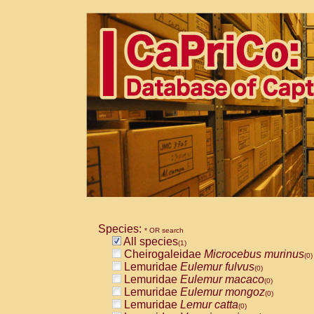
Species:
* OR search
All species
(1)
Cheirogaleidae
Microcebus murinus
(0)
Lemuridae
Eulemur fulvus
(0)
Lemuridae
Eulemur macaco
(0)
Lemuridae
Eulemur mongoz
(0)
Lemuridae
Lemur catta
(0)