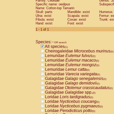
Family: Cebidae
Genus:
S
Cebidae
Saguinus midas
(0)
Specific name:
oedipus
Subspecif
Cebidae
Saguinus mystax
(0)
Name: Cotton-top Tamarin
Cebidae
Saguinus nigricollis
Skull: parts
Mandible: exist
(0)
Humerus: 
Cebidae
Saguinus oedipus
Ulna: exist
Scapula: exist
Femur: ex
(1)
Fibula: exist
Coxae: exist
Trunk: exi
Cebidae
Saguinus weddelli
(0)
Hand: exist
Foot: exist
Cebidae
Saguinus
spp.
(0)
Cebidae
Aotus trivirgatus
1 - 1 of 1
(0)
Cebidae
Cebus albifrons
(0)
Cebidae
Cebus apella
(0)
Species:
Cebidae
Cebus capucinus
* OR search
(0)
All species
Cebidae
Cebus nigrivittatus
(1)
(0)
Cheirogaleidae
Microcebus murinus
Cebidae
Cebus
spp.
(0)
(0)
Lemuridae
Eulemur fulvus
Cebidae
Saimiri boliviensis
(0)
(0)
Lemuridae
Eulemur macaco
Cebidae
Saimiri sciureus
(0)
(0)
Lemuridae
Eulemur mongoz
Atelidae
Alouatta caraya
(0)
(0)
Lemuridae
Lemur catta
Atelidae
Alouatta fusca
(0)
(0)
Lemuridae
Varecia variegata
Atelidae
Alouatta seniculus
(0)
(0)
Galagidae
Galago senegalensis
Atelidae
Alouatta
spp.
(0)
(0)
Galagidae
Galago demidovii
Atelidae
Ateles belzebuth
(0)
(0)
Galagidae
Otolemur crassicaudatus
Atelidae
Ateles geoffroyi
(0)
(0)
Galagidae
Galagidae
spp.
Atelidae
Ateles paniscus
(0)
(0)
Loridae
Loris tardigradus
Atelidae
Ateles
spp.
(0)
(0)
Loridae
Nycticebus coucang
Atelidae
Lagothrix lagothricha
(0)
(0)
Loridae
Nycticebus pygmaeus
Atelidae
Lagothrix lagothricha cana
(0)
(0)
Loridae
Perodicticus potto
Pitheciidae
Cacajao calvus rubicundu
(0)