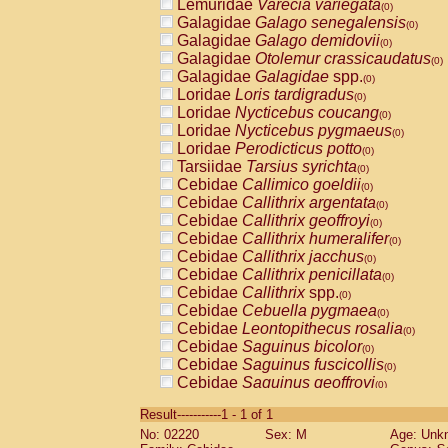
Lemuridae
Varecia variegata
(0)
Galagidae
Galago senegalensis
(0)
Galagidae
Galago demidovii
(0)
Galagidae
Otolemur crassicaudatus
(0)
Galagidae
Galagidae
spp.
(0)
Loridae
Loris tardigradus
(0)
Loridae
Nycticebus coucang
(0)
Loridae
Nycticebus pygmaeus
(0)
Loridae
Perodicticus potto
(0)
Tarsiidae
Tarsius syrichta
(0)
Cebidae
Callimico goeldii
(0)
Cebidae
Callithrix argentata
(0)
Cebidae
Callithrix geoffroyi
(0)
Cebidae
Callithrix humeralifer
(0)
Cebidae
Callithrix jacchus
(0)
Cebidae
Callithrix penicillata
(0)
Cebidae
Callithrix
spp.
(0)
Cebidae
Cebuella pygmaea
(0)
Cebidae
Leontopithecus rosalia
(0)
Cebidae
Saguinus bicolor
(0)
Cebidae
Saguinus fuscicollis
(0)
Cebidae
Saguinus geoffroyi
(0)
Cebidae
Saguinus imperator
(0)
Result-----------1 - 1 of 1
Cebidae
Saguinus labiatus
(0)
No: 02220
Sex: M
Age: Unk
Cebidae
Saguinus leucopus
(0)