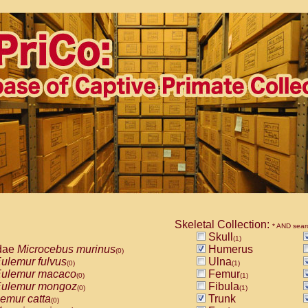
Skeletal Collection:
* AND sear
Skull
(1)
dae
Microcebus murinus
Humerus
(0)
ulemur fulvus
Ulna
(0)
(1)
ulemur macaco
Femur
(0)
(1)
ulemur mongoz
Fibula
(0)
(1)
emur catta
Trunk
(0)