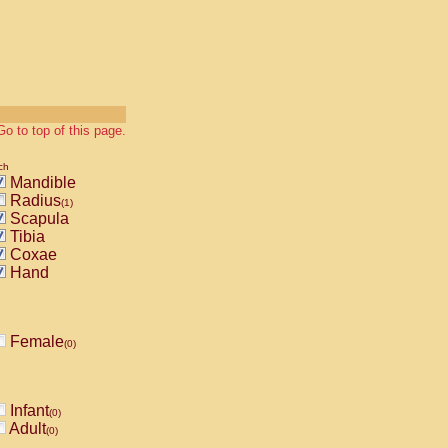
Go to top of this page.
ch
Mandible
Radius
(1)
Scapula
Tibia
Coxae
Hand
Female
(0)
Infant
(0)
Adult
(0)