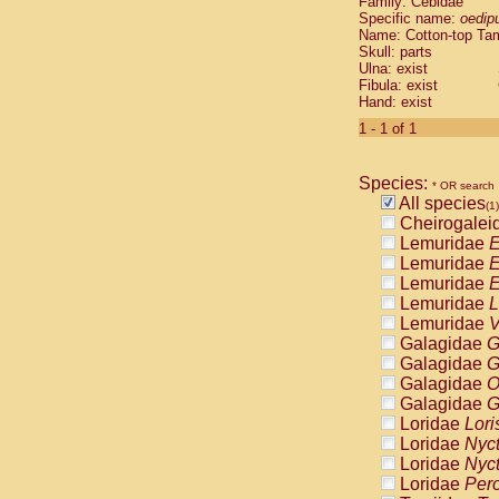
Family: Cebidae
Cebidae
Sa
Specific name:
oedip
Cebidae
Sa
Name: Cotton-top Ta
Cebidae
Sag
Skull: parts
Cebidae
Sa
Ulna: exist
Fibula: exist
Cebidae
Sag
Hand: exist
Cebidae
Sa
Cebidae
Aot
1 - 1 of 1
Cebidae
Ceb
Cebidae
Ceb
Species:
Cebidae
Ce
* OR search
All species
Cebidae
Ceb
(1)
Cheirogalei
Cebidae
Ce
Lemuridae
E
Cebidae
Sai
Lemuridae
E
Cebidae
Sai
Lemuridae
E
Atelidae
Alo
Lemuridae
L
Atelidae
Alo
Lemuridae
V
Atelidae
Alo
Galagidae
G
Atelidae
Alo
Galagidae
G
Atelidae
Ate
Galagidae
O
Atelidae
Ate
Galagidae
G
Atelidae
Ate
Loridae
Lori
Atelidae
Ate
Loridae
Nyc
Atelidae
Lag
Loridae
Nyc
Atelidae
Lag
Loridae
Pero
Pitheciidae