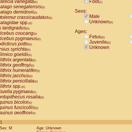
arecia variegata
Foot
(0)
(1)
alago senegalensis
(0)
Sexs:
alago demidovii
(0)
Male
tolemur crassicaudatus
(0)
Unknown
alagidae
spp.
(0)
(0)
s tardigradus
(0)
Ages:
ticebus coucang
(0)
Fetus
(0)
ticebus pygmaeus
(0)
Juvenile
(0)
dicticus potto
(0)
Unknown
rsius syrichta
(0)
limico goeldii
(0)
lithrix argentata
(0)
lithrix geoffroyi
(0)
lithrix humeralifer
(0)
lithrix jacchus
(0)
lithrix penicillata
(0)
lithrix
spp.
(0)
buella pygmaea
(0)
ntopithecus rosalia
(0)
uinus bicolor
(0)
uinus fuscicollis
(0)
uinus geoffroyi
(0)
uinus imperator
(0)
 1
uinus labiatus
(0)
Sex: M
Age: Unknown
guinus leucopus
(0)