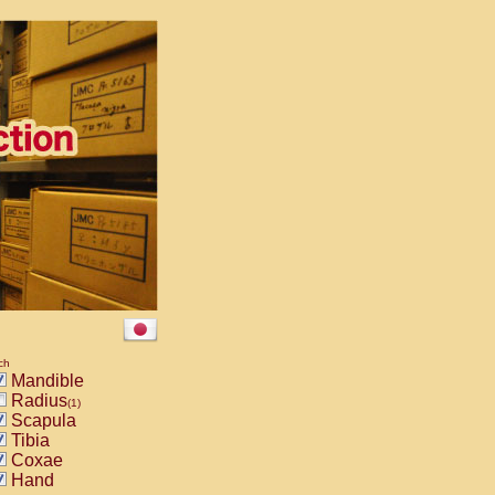
ch
Mandible
Radius
(1)
Scapula
Tibia
Coxae
Hand