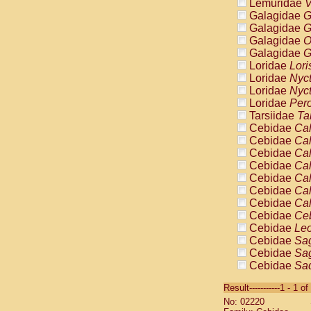
Lemuridae
V
Galagidae
G
Galagidae
G
Galagidae
O
Galagidae
G
Loridae
Lori
Loridae
Nyc
Loridae
Nyc
Loridae
Pero
Tarsiidae
Ta
Cebidae
Cal
Cebidae
Cal
Cebidae
Cal
Cebidae
Cal
Cebidae
Cal
Cebidae
Cal
Cebidae
Cal
Cebidae
Ce
Cebidae
Leo
Cebidae
Sag
Cebidae
Sag
Cebidae
Sag
Cebidae
Sag
Result-----------1 - 1 of
Cebidae
Sag
No: 02220
Cebidae
Sa