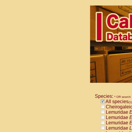
Species:
* OR search
All species
(1)
Cheirogalei
Lemuridae
E
Lemuridae
E
Lemuridae
E
Lemuridae
L