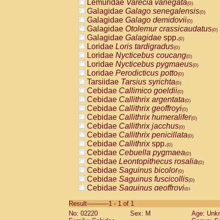
Lemuridae
Varecia variegata
(0)
Galagidae
Galago senegalensis
(0)
Galagidae
Galago demidovii
(0)
Galagidae
Otolemur crassicaudatus
(0)
Galagidae
Galagidae
spp.
(0)
Loridae
Loris tardigradus
(0)
Loridae
Nycticebus coucang
(0)
Loridae
Nycticebus pygmaeus
(0)
Loridae
Perodicticus potto
(0)
Tarsiidae
Tarsius syrichta
(0)
Cebidae
Callimico goeldii
(0)
Cebidae
Callithrix argentata
(0)
Cebidae
Callithrix geoffroyi
(0)
Cebidae
Callithrix humeralifer
(0)
Cebidae
Callithrix jacchus
(0)
Cebidae
Callithrix penicillata
(0)
Cebidae
Callithrix
spp.
(0)
Cebidae
Cebuella pygmaea
(0)
Cebidae
Leontopithecus rosalia
(0)
Cebidae
Saguinus bicolor
(0)
Cebidae
Saguinus fuscicollis
(0)
Cebidae
Saguinus geoffroyi
(0)
Cebidae
Saguinus imperator
(0)
Result-----------1 - 1 of 1
Cebidae
Saguinus labiatus
(0)
No: 02220
Sex: M
Age: Unk
Cebidae
Saguinus leucopus
(0)