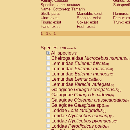
Family: Cebidae
Genus:
S
Cebidae
Saguinus midas
(0)
Specific name:
oedipus
Subspecif
Cebidae
Saguinus mystax
(0)
Name: Cotton-top Tamarin
Cebidae
Saguinus nigricollis
Skull: parts
Mandible: exist
(0)
Humerus: 
Cebidae
Saguinus oedipus
Ulna: exist
Scapula: exist
Femur: ex
(1)
Fibula: exist
Coxae: exist
Trunk: exi
Cebidae
Saguinus weddelli
(0)
Hand: exist
Foot: exist
Cebidae
Saguinus
spp.
(0)
Cebidae
Aotus trivirgatus
1 - 1 of 1
(0)
Cebidae
Cebus albifrons
(0)
Cebidae
Cebus apella
(0)
Species:
Cebidae
Cebus capucinus
* OR search
(0)
All species
Cebidae
Cebus nigrivittatus
(1)
(0)
Cheirogaleidae
Microcebus murinus
Cebidae
Cebus
spp.
(0)
(0)
Lemuridae
Eulemur fulvus
Cebidae
Saimiri boliviensis
(0)
(0)
Lemuridae
Eulemur macaco
Cebidae
Saimiri sciureus
(0)
(0)
Lemuridae
Eulemur mongoz
Atelidae
Alouatta caraya
(0)
(0)
Lemuridae
Lemur catta
Atelidae
Alouatta fusca
(0)
(0)
Lemuridae
Varecia variegata
Atelidae
Alouatta seniculus
(0)
(0)
Galagidae
Galago senegalensis
Atelidae
Alouatta
spp.
(0)
(0)
Galagidae
Galago demidovii
Atelidae
Ateles belzebuth
(0)
(0)
Galagidae
Otolemur crassicaudatus
Atelidae
Ateles geoffroyi
(0)
(0)
Galagidae
Galagidae
spp.
Atelidae
Ateles paniscus
(0)
(0)
Loridae
Loris tardigradus
Atelidae
Ateles
spp.
(0)
(0)
Loridae
Nycticebus coucang
Atelidae
Lagothrix lagothricha
(0)
(0)
Loridae
Nycticebus pygmaeus
Atelidae
Lagothrix lagothricha cana
(0)
(0)
Loridae
Perodicticus potto
Pitheciidae
Cacajao calvus rubicundu
(0)