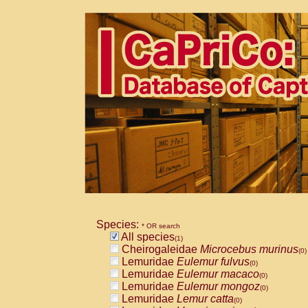
Species:
* OR search
All species
(1)
Cheirogaleidae
Microcebus murinus
(0)
Lemuridae
Eulemur fulvus
(0)
Lemuridae
Eulemur macaco
(0)
Lemuridae
Eulemur mongoz
(0)
Lemuridae
Lemur catta
(0)