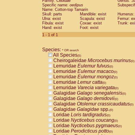
Family: Cebidae
Genus:
S
Cebidae
Saguinus midas
(0)
Specific name:
oedipus
Subspecif
Cebidae
Saguinus mystax
(0)
Name: Cotton-top Tamarin
Cebidae
Saguinus nigricollis
Skull: parts
Mandible: exist
(1)
Humerus: 
Cebidae
Saguinus oedipus
Ulna: exist
Scapula: exist
Femur: ex
(1)
Fibula: exist
Coxae: exist
Trunk: exi
Cebidae
Saguinus weddelli
(0)
Hand: exist
Foot: exist
Cebidae
Saguinus
spp.
(0)
Cebidae
Aotus trivirgatus
1 - 1 of 1
(0)
Cebidae
Cebus albifrons
(0)
Cebidae
Cebus apella
(0)
Species:
Cebidae
Cebus capucinus
* OR search
(0)
All Species
Cebidae
Cebus nigrivittatus
(5)
(0)
Cheirogaleidae
Microcebus murinus
Cebidae
Cebus
spp.
(0)
(0)
Lemuridae
Eulemur fulvus
Cebidae
Saimiri boliviensis
(0)
(0)
Lemuridae
Eulemur macaco
Cebidae
Saimiri sciureus
(0)
(0)
Lemuridae
Eulemur mongoz
Atelidae
Alouatta caraya
(0)
(0)
Lemuridae
Lemur catta
Atelidae
Alouatta fusca
(0)
(0)
Lemuridae
Varecia variegata
Atelidae
Alouatta seniculus
(0)
(0)
Galagidae
Galago senegalensis
Atelidae
Alouatta
spp.
(0)
(0)
Galagidae
Galago demidovii
Atelidae
Ateles belzebuth
(0)
(0)
Galagidae
Otolemur crassicaudatus
Atelidae
Ateles geoffroyi
(0)
(0)
Galagidae
Galagidae
spp.
Atelidae
Ateles paniscus
(0)
(0)
Loridae
Loris tardigradus
Atelidae
Ateles
spp.
(0)
(0)
Loridae
Nycticebus coucang
Atelidae
Lagothrix lagothricha
(0)
(0)
Loridae
Nycticebus pygmaeus
Atelidae
Lagothrix lagothricha cana
(0)
(0)
Loridae
Perodicticus potto
Pitheciidae
Cacajao calvus rubicundu
(0)