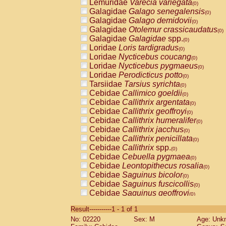
Lemuridae
Varecia variegata
(0)
Galagidae
Galago senegalensis
(0)
Galagidae
Galago demidovii
(0)
Galagidae
Otolemur crassicaudatus
(0)
Galagidae
Galagidae
spp.
(0)
Loridae
Loris tardigradus
(0)
Loridae
Nycticebus coucang
(0)
Loridae
Nycticebus pygmaeus
(0)
Loridae
Perodicticus potto
(0)
Tarsiidae
Tarsius syrichta
(0)
Cebidae
Callimico goeldii
(0)
Cebidae
Callithrix argentata
(0)
Cebidae
Callithrix geoffroyi
(0)
Cebidae
Callithrix humeralifer
(0)
Cebidae
Callithrix jacchus
(0)
Cebidae
Callithrix penicillata
(0)
Cebidae
Callithrix
spp.
(0)
Cebidae
Cebuella pygmaea
(0)
Cebidae
Leontopithecus rosalia
(0)
Cebidae
Saguinus bicolor
(0)
Cebidae
Saguinus fuscicollis
(0)
Cebidae
Saguinus geoffroyi
(0)
Cebidae
Saguinus imperator
(0)
Result-----------1 - 1 of 1
Cebidae
Saguinus labiatus
(0)
No: 02220
Sex: M
Age: Unk
Cebidae
Saguinus leucopus
(0)