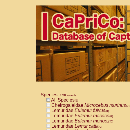
Species:
* OR search
All Species
(5)
Cheirogaleidae
Microcebus murinus
(0)
Lemuridae
Eulemur fulvus
(0)
Lemuridae
Eulemur macaco
(0)
Lemuridae
Eulemur mongoz
(0)
Lemuridae
Lemur catta
(0)