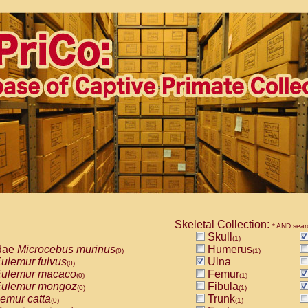
Skeletal Collection:
* AND sear
Skull
(1)
dae
Microcebus murinus
Humerus
(0)
(1)
ulemur fulvus
Ulna
(0)
ulemur macaco
Femur
(0)
(1)
ulemur mongoz
Fibula
(0)
(1)
emur catta
Trunk
(0)
(1)