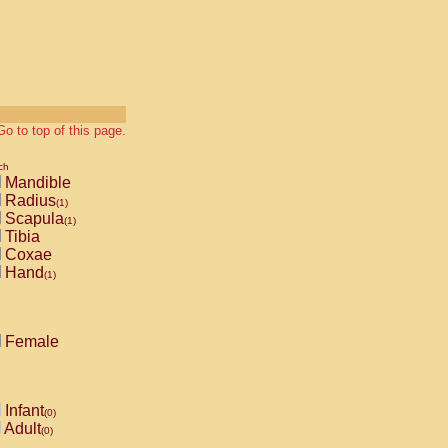
Go to top of this page.
ch
Mandible
Radius
(1)
Scapula
(1)
Tibia
Coxae
Hand
(1)
Female
Infant
(0)
Adult
(0)