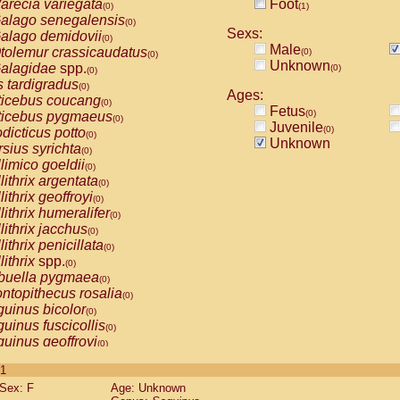
arecia variegata
Foot
(0)
(1)
alago senegalensis
(0)
Sexs:
alago demidovii
(0)
Male
tolemur crassicaudatus
(0)
(0)
Unknown
alagidae
spp.
(0)
(0)
s tardigradus
(0)
Ages:
ticebus coucang
(0)
Fetus
(0)
ticebus pygmaeus
(0)
Juvenile
(0)
dicticus potto
(0)
Unknown
rsius syrichta
(0)
limico goeldii
(0)
lithrix argentata
(0)
lithrix geoffroyi
(0)
lithrix humeralifer
(0)
lithrix jacchus
(0)
lithrix penicillata
(0)
lithrix
spp.
(0)
buella pygmaea
(0)
ntopithecus rosalia
(0)
uinus bicolor
(0)
uinus fuscicollis
(0)
uinus geoffroyi
(0)
uinus imperator
(0)
 1
uinus labiatus
(0)
Sex: F
Age: Unknown
guinus leucopus
(0)