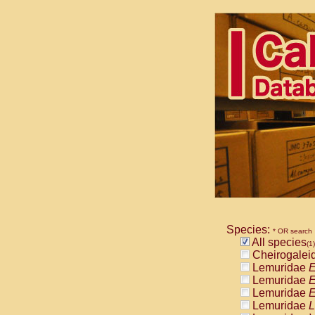
Species:
* OR search
All species
(1)
Cheirogalei
Lemuridae
E
Lemuridae
E
Lemuridae
E
Lemuridae
L