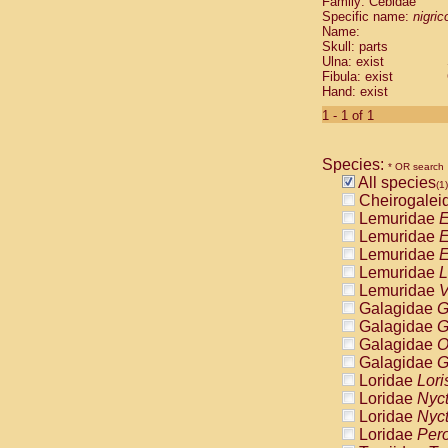
Family: Cebidae
Cebidae
Sa
Specific name:
nigrico
Cebidae
Sa
Name:
Cebidae
Sag
Skull: parts
Cebidae
Sa
Ulna: exist
Fibula: exist
Cebidae
Sag
Hand: exist
Cebidae
Sa
Cebidae
Aot
1 - 1 of 1
Cebidae
Ceb
Cebidae
Ceb
Species:
Cebidae
Ce
* OR search
All species
Cebidae
Ceb
(1)
Cheirogalei
Cebidae
Ce
Lemuridae
E
Cebidae
Sai
Lemuridae
E
Cebidae
Sai
Lemuridae
E
Atelidae
Alo
Lemuridae
L
Atelidae
Alo
Lemuridae
V
Atelidae
Alo
Galagidae
G
Atelidae
Alo
Galagidae
G
Atelidae
Ate
Galagidae
O
Atelidae
Ate
Galagidae
G
Atelidae
Ate
Loridae
Lori
Atelidae
Ate
Loridae
Nyc
Atelidae
Lag
Loridae
Nyc
Atelidae
Lag
Loridae
Pero
Pitheciidae