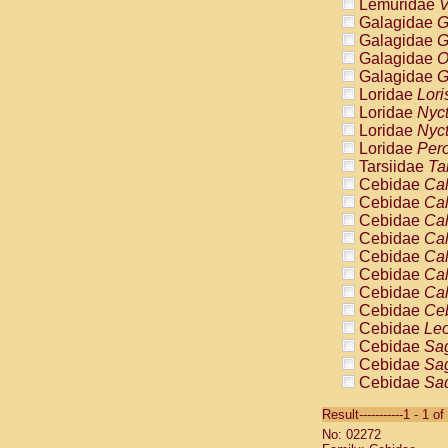
Lemuridae
V
Galagidae
G
Galagidae
G
Galagidae
O
Galagidae
G
Loridae
Lori
Loridae
Nyc
Loridae
Nyc
Loridae
Pero
Tarsiidae
Ta
Cebidae
Cal
Cebidae
Cal
Cebidae
Cal
Cebidae
Cal
Cebidae
Cal
Cebidae
Cal
Cebidae
Cal
Cebidae
Ce
Cebidae
Leo
Cebidae
Sag
Cebidae
Sag
Cebidae
Sag
Cebidae
Sag
Result-----------1 - 1 of
Cebidae
Sag
No: 02272
Cebidae
Sa