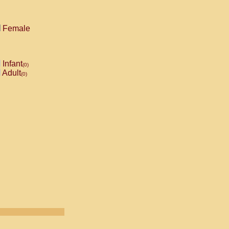
Female
Infant
(0)
Adult
(0)