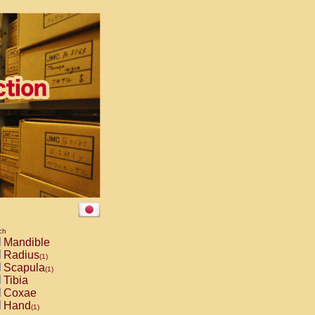
ch
Mandible
Radius
(1)
Scapula
(1)
Tibia
Coxae
Hand
(1)