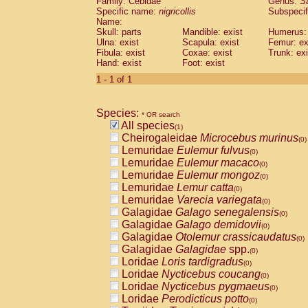
Family: Cebidae
Genus:
S
Cebidae
Saguinus midas
(0)
Specific name:
nigricollis
Subspecif
Cebidae
Saguinus mystax
(0)
Name:
Cebidae
Saguinus nigricollis
Skull: parts
Mandible: exist
(1)
Humerus: 
Cebidae
Saguinus oedipus
Ulna: exist
Scapula: exist
Femur: ex
(0)
Fibula: exist
Coxae: exist
Trunk: exi
Cebidae
Saguinus weddelli
(0)
Hand: exist
Foot: exist
Cebidae
Saguinus
spp.
(0)
Cebidae
Aotus trivirgatus
1 - 1 of 1
(0)
Cebidae
Cebus albifrons
(0)
Cebidae
Cebus apella
(0)
Species:
Cebidae
Cebus capucinus
* OR search
(0)
All species
Cebidae
Cebus nigrivittatus
(1)
(0)
Cheirogaleidae
Microcebus murinus
Cebidae
Cebus
spp.
(0)
(0)
Lemuridae
Eulemur fulvus
Cebidae
Saimiri boliviensis
(0)
(0)
Lemuridae
Eulemur macaco
Cebidae
Saimiri sciureus
(0)
(0)
Lemuridae
Eulemur mongoz
Atelidae
Alouatta caraya
(0)
(0)
Lemuridae
Lemur catta
Atelidae
Alouatta fusca
(0)
(0)
Lemuridae
Varecia variegata
Atelidae
Alouatta seniculus
(0)
(0)
Galagidae
Galago senegalensis
Atelidae
Alouatta
spp.
(0)
(0)
Galagidae
Galago demidovii
Atelidae
Ateles belzebuth
(0)
(0)
Galagidae
Otolemur crassicaudatus
Atelidae
Ateles geoffroyi
(0)
(0)
Galagidae
Galagidae
spp.
Atelidae
Ateles paniscus
(0)
(0)
Loridae
Loris tardigradus
Atelidae
Ateles
spp.
(0)
(0)
Loridae
Nycticebus coucang
Atelidae
Lagothrix lagothricha
(0)
(0)
Loridae
Nycticebus pygmaeus
Atelidae
Lagothrix lagothricha cana
(0)
(0)
Loridae
Perodicticus potto
Pitheciidae
Cacajao calvus rubicundu
(0)