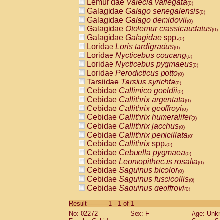
Lemuridae
Varecia variegata
(0)
Galagidae
Galago senegalensis
(0)
Galagidae
Galago demidovii
(0)
Galagidae
Otolemur crassicaudatus
(0)
Galagidae
Galagidae
spp.
(0)
Loridae
Loris tardigradus
(0)
Loridae
Nycticebus coucang
(0)
Loridae
Nycticebus pygmaeus
(0)
Loridae
Perodicticus potto
(0)
Tarsiidae
Tarsius syrichta
(0)
Cebidae
Callimico goeldii
(0)
Cebidae
Callithrix argentata
(0)
Cebidae
Callithrix geoffroyi
(0)
Cebidae
Callithrix humeralifer
(0)
Cebidae
Callithrix jacchus
(0)
Cebidae
Callithrix penicillata
(0)
Cebidae
Callithrix
spp.
(0)
Cebidae
Cebuella pygmaea
(0)
Cebidae
Leontopithecus rosalia
(0)
Cebidae
Saguinus bicolor
(0)
Cebidae
Saguinus fuscicollis
(0)
Cebidae
Saguinus geoffroyi
(0)
Cebidae
Saguinus imperator
(0)
Result-----------1 - 1 of 1
Cebidae
Saguinus labiatus
(0)
No: 02272
Sex: F
Age: Unk
Cebidae
Saguinus leucopus
(0)