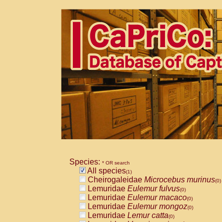
Species:
* OR search
All species
(1)
Cheirogaleidae
Microcebus murinus
(0)
Lemuridae
Eulemur fulvus
(0)
Lemuridae
Eulemur macaco
(0)
Lemuridae
Eulemur mongoz
(0)
Lemuridae
Lemur catta
(0)