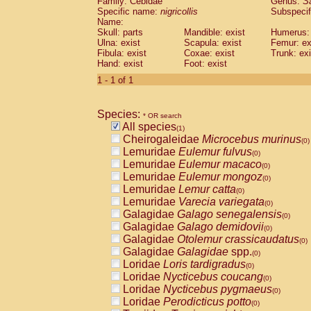
Family: Cebidae
Genus:
S
Cebidae
Saguinus midas
(0)
Specific name:
nigricollis
Subspecif
Cebidae
Saguinus mystax
(0)
Name:
Cebidae
Saguinus nigricollis
Skull: parts
Mandible: exist
(1)
Humerus: 
Cebidae
Saguinus oedipus
Ulna: exist
Scapula: exist
Femur: ex
(0)
Fibula: exist
Coxae: exist
Trunk: exi
Cebidae
Saguinus weddelli
(0)
Hand: exist
Foot: exist
Cebidae
Saguinus
spp.
(0)
Cebidae
Aotus trivirgatus
1 - 1 of 1
(0)
Cebidae
Cebus albifrons
(0)
Cebidae
Cebus apella
(0)
Species:
Cebidae
Cebus capucinus
* OR search
(0)
All species
Cebidae
Cebus nigrivittatus
(1)
(0)
Cheirogaleidae
Microcebus murinus
Cebidae
Cebus
spp.
(0)
(0)
Lemuridae
Eulemur fulvus
Cebidae
Saimiri boliviensis
(0)
(0)
Lemuridae
Eulemur macaco
Cebidae
Saimiri sciureus
(0)
(0)
Lemuridae
Eulemur mongoz
Atelidae
Alouatta caraya
(0)
(0)
Lemuridae
Lemur catta
Atelidae
Alouatta fusca
(0)
(0)
Lemuridae
Varecia variegata
Atelidae
Alouatta seniculus
(0)
(0)
Galagidae
Galago senegalensis
Atelidae
Alouatta
spp.
(0)
(0)
Galagidae
Galago demidovii
Atelidae
Ateles belzebuth
(0)
(0)
Galagidae
Otolemur crassicaudatus
Atelidae
Ateles geoffroyi
(0)
(0)
Galagidae
Galagidae
spp.
Atelidae
Ateles paniscus
(0)
(0)
Loridae
Loris tardigradus
Atelidae
Ateles
spp.
(0)
(0)
Loridae
Nycticebus coucang
Atelidae
Lagothrix lagothricha
(0)
(0)
Loridae
Nycticebus pygmaeus
Atelidae
Lagothrix lagothricha cana
(0)
(0)
Loridae
Perodicticus potto
Pitheciidae
Cacajao calvus rubicundu
(0)