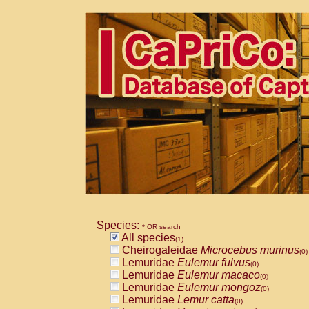
Species:
* OR search
All species
(1)
Cheirogaleidae
Microcebus murinus
(0)
Lemuridae
Eulemur fulvus
(0)
Lemuridae
Eulemur macaco
(0)
Lemuridae
Eulemur mongoz
(0)
Lemuridae
Lemur catta
(0)