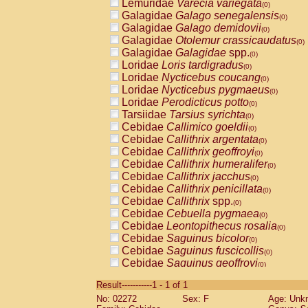
Lemuridae
Varecia variegata
(0)
Galagidae
Galago senegalensis
(0)
Galagidae
Galago demidovii
(0)
Galagidae
Otolemur crassicaudatus
(0)
Galagidae
Galagidae
spp.
(0)
Loridae
Loris tardigradus
(0)
Loridae
Nycticebus coucang
(0)
Loridae
Nycticebus pygmaeus
(0)
Loridae
Perodicticus potto
(0)
Tarsiidae
Tarsius syrichta
(0)
Cebidae
Callimico goeldii
(0)
Cebidae
Callithrix argentata
(0)
Cebidae
Callithrix geoffroyi
(0)
Cebidae
Callithrix humeralifer
(0)
Cebidae
Callithrix jacchus
(0)
Cebidae
Callithrix penicillata
(0)
Cebidae
Callithrix
spp.
(0)
Cebidae
Cebuella pygmaea
(0)
Cebidae
Leontopithecus rosalia
(0)
Cebidae
Saguinus bicolor
(0)
Cebidae
Saguinus fuscicollis
(0)
Cebidae
Saguinus geoffroyi
(0)
Cebidae
Saguinus imperator
(0)
Result-----------1 - 1 of 1
Cebidae
Saguinus labiatus
(0)
No: 02272
Sex: F
Age: Unk
Cebidae
Saguinus leucopus
(0)