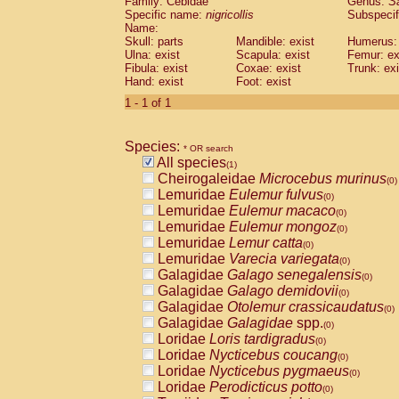
Family: Cebidae
Genus:
S
Cebidae
Saguinus midas
(0)
Specific name:
nigricollis
Subspecif
Cebidae
Saguinus mystax
(0)
Name:
Cebidae
Saguinus nigricollis
Skull: parts
Mandible: exist
(1)
Humerus: 
Cebidae
Saguinus oedipus
Ulna: exist
Scapula: exist
Femur: ex
(0)
Fibula: exist
Coxae: exist
Trunk: exi
Cebidae
Saguinus weddelli
(0)
Hand: exist
Foot: exist
Cebidae
Saguinus
spp.
(0)
Cebidae
Aotus trivirgatus
1 - 1 of 1
(0)
Cebidae
Cebus albifrons
(0)
Cebidae
Cebus apella
(0)
Species:
Cebidae
Cebus capucinus
* OR search
(0)
All species
Cebidae
Cebus nigrivittatus
(1)
(0)
Cheirogaleidae
Microcebus murinus
Cebidae
Cebus
spp.
(0)
(0)
Lemuridae
Eulemur fulvus
Cebidae
Saimiri boliviensis
(0)
(0)
Lemuridae
Eulemur macaco
Cebidae
Saimiri sciureus
(0)
(0)
Lemuridae
Eulemur mongoz
Atelidae
Alouatta caraya
(0)
(0)
Lemuridae
Lemur catta
Atelidae
Alouatta fusca
(0)
(0)
Lemuridae
Varecia variegata
Atelidae
Alouatta seniculus
(0)
(0)
Galagidae
Galago senegalensis
Atelidae
Alouatta
spp.
(0)
(0)
Galagidae
Galago demidovii
Atelidae
Ateles belzebuth
(0)
(0)
Galagidae
Otolemur crassicaudatus
Atelidae
Ateles geoffroyi
(0)
(0)
Galagidae
Galagidae
spp.
Atelidae
Ateles paniscus
(0)
(0)
Loridae
Loris tardigradus
Atelidae
Ateles
spp.
(0)
(0)
Loridae
Nycticebus coucang
Atelidae
Lagothrix lagothricha
(0)
(0)
Loridae
Nycticebus pygmaeus
Atelidae
Lagothrix lagothricha cana
(0)
(0)
Loridae
Perodicticus potto
Pitheciidae
Cacajao calvus rubicundu
(0)