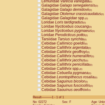
Lemuridae
Varecia variegata
(0)
Galagidae
Galago senegalensis
(0)
Galagidae
Galago demidovii
(0)
Galagidae
Otolemur crassicaudatus
(0)
Galagidae
Galagidae
spp.
(0)
Loridae
Loris tardigradus
(0)
Loridae
Nycticebus coucang
(0)
Loridae
Nycticebus pygmaeus
(0)
Loridae
Perodicticus potto
(0)
Tarsiidae
Tarsius syrichta
(0)
Cebidae
Callimico goeldii
(0)
Cebidae
Callithrix argentata
(0)
Cebidae
Callithrix geoffroyi
(0)
Cebidae
Callithrix humeralifer
(0)
Cebidae
Callithrix jacchus
(0)
Cebidae
Callithrix penicillata
(0)
Cebidae
Callithrix
spp.
(0)
Cebidae
Cebuella pygmaea
(0)
Cebidae
Leontopithecus rosalia
(0)
Cebidae
Saguinus bicolor
(0)
Cebidae
Saguinus fuscicollis
(0)
Cebidae
Saguinus geoffroyi
(0)
Cebidae
Saguinus imperator
(0)
Result-----------1 - 1 of 1
Cebidae
Saguinus labiatus
(0)
No: 02272
Sex: F
Age: Unk
Cebidae
Saguinus leucopus
(0)