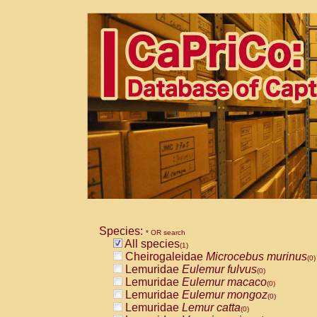
Species:
* OR search
All species
(1)
Cheirogaleidae
Microcebus murinus
(0)
Lemuridae
Eulemur fulvus
(0)
Lemuridae
Eulemur macaco
(0)
Lemuridae
Eulemur mongoz
(0)
Lemuridae
Lemur catta
(0)