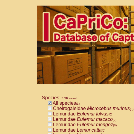
Species:
* OR search
All species
(1)
Cheirogaleidae
Microcebus murinus
(0)
Lemuridae
Eulemur fulvus
(0)
Lemuridae
Eulemur macaco
(0)
Lemuridae
Eulemur mongoz
(0)
Lemuridae
Lemur catta
(0)