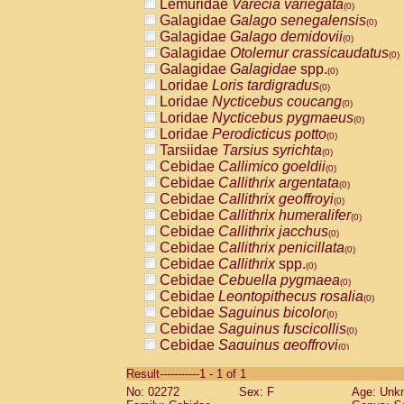
Lemuridae
Varecia variegata
(0)
Galagidae
Galago senegalensis
(0)
Galagidae
Galago demidovii
(0)
Galagidae
Otolemur crassicaudatus
(0)
Galagidae
Galagidae
spp.
(0)
Loridae
Loris tardigradus
(0)
Loridae
Nycticebus coucang
(0)
Loridae
Nycticebus pygmaeus
(0)
Loridae
Perodicticus potto
(0)
Tarsiidae
Tarsius syrichta
(0)
Cebidae
Callimico goeldii
(0)
Cebidae
Callithrix argentata
(0)
Cebidae
Callithrix geoffroyi
(0)
Cebidae
Callithrix humeralifer
(0)
Cebidae
Callithrix jacchus
(0)
Cebidae
Callithrix penicillata
(0)
Cebidae
Callithrix
spp.
(0)
Cebidae
Cebuella pygmaea
(0)
Cebidae
Leontopithecus rosalia
(0)
Cebidae
Saguinus bicolor
(0)
Cebidae
Saguinus fuscicollis
(0)
Cebidae
Saguinus geoffroyi
(0)
Cebidae
Saguinus imperator
(0)
Result-----------1 - 1 of 1
Cebidae
Saguinus labiatus
(0)
No: 02272
Sex: F
Age: Unk
Cebidae
Saguinus leucopus
(0)