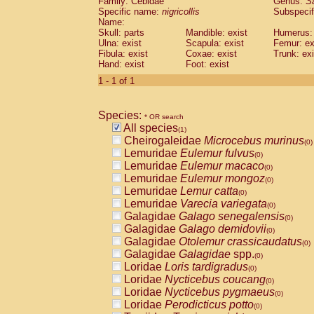
Family: Cebidae
Genus:
S
Cebidae
Saguinus midas
(0)
Specific name:
nigricollis
Subspecif
Cebidae
Saguinus mystax
(0)
Name:
Cebidae
Saguinus nigricollis
Skull: parts
Mandible: exist
(1)
Humerus: 
Cebidae
Saguinus oedipus
Ulna: exist
Scapula: exist
Femur: ex
(0)
Fibula: exist
Coxae: exist
Trunk: exi
Cebidae
Saguinus weddelli
(0)
Hand: exist
Foot: exist
Cebidae
Saguinus
spp.
(0)
Cebidae
Aotus trivirgatus
1 - 1 of 1
(0)
Cebidae
Cebus albifrons
(0)
Cebidae
Cebus apella
(0)
Species:
Cebidae
Cebus capucinus
* OR search
(0)
All species
Cebidae
Cebus nigrivittatus
(1)
(0)
Cheirogaleidae
Microcebus murinus
Cebidae
Cebus
spp.
(0)
(0)
Lemuridae
Eulemur fulvus
Cebidae
Saimiri boliviensis
(0)
(0)
Lemuridae
Eulemur macaco
Cebidae
Saimiri sciureus
(0)
(0)
Lemuridae
Eulemur mongoz
Atelidae
Alouatta caraya
(0)
(0)
Lemuridae
Lemur catta
Atelidae
Alouatta fusca
(0)
(0)
Lemuridae
Varecia variegata
Atelidae
Alouatta seniculus
(0)
(0)
Galagidae
Galago senegalensis
Atelidae
Alouatta
spp.
(0)
(0)
Galagidae
Galago demidovii
Atelidae
Ateles belzebuth
(0)
(0)
Galagidae
Otolemur crassicaudatus
Atelidae
Ateles geoffroyi
(0)
(0)
Galagidae
Galagidae
spp.
Atelidae
Ateles paniscus
(0)
(0)
Loridae
Loris tardigradus
Atelidae
Ateles
spp.
(0)
(0)
Loridae
Nycticebus coucang
Atelidae
Lagothrix lagothricha
(0)
(0)
Loridae
Nycticebus pygmaeus
Atelidae
Lagothrix lagothricha cana
(0)
(0)
Loridae
Perodicticus potto
Pitheciidae
Cacajao calvus rubicundu
(0)