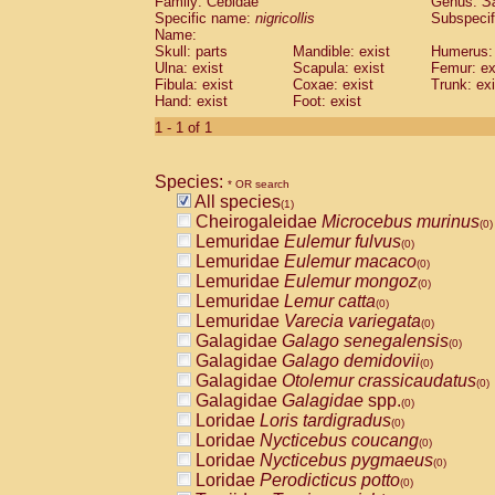
Family: Cebidae
Genus:
S
Cebidae
Saguinus midas
(0)
Specific name:
nigricollis
Subspecif
Cebidae
Saguinus mystax
(0)
Name:
Cebidae
Saguinus nigricollis
Skull: parts
Mandible: exist
(1)
Humerus: 
Cebidae
Saguinus oedipus
Ulna: exist
Scapula: exist
Femur: ex
(0)
Fibula: exist
Coxae: exist
Trunk: exi
Cebidae
Saguinus weddelli
(0)
Hand: exist
Foot: exist
Cebidae
Saguinus
spp.
(0)
Cebidae
Aotus trivirgatus
1 - 1 of 1
(0)
Cebidae
Cebus albifrons
(0)
Cebidae
Cebus apella
(0)
Species:
Cebidae
Cebus capucinus
* OR search
(0)
All species
Cebidae
Cebus nigrivittatus
(1)
(0)
Cheirogaleidae
Microcebus murinus
Cebidae
Cebus
spp.
(0)
(0)
Lemuridae
Eulemur fulvus
Cebidae
Saimiri boliviensis
(0)
(0)
Lemuridae
Eulemur macaco
Cebidae
Saimiri sciureus
(0)
(0)
Lemuridae
Eulemur mongoz
Atelidae
Alouatta caraya
(0)
(0)
Lemuridae
Lemur catta
Atelidae
Alouatta fusca
(0)
(0)
Lemuridae
Varecia variegata
Atelidae
Alouatta seniculus
(0)
(0)
Galagidae
Galago senegalensis
Atelidae
Alouatta
spp.
(0)
(0)
Galagidae
Galago demidovii
Atelidae
Ateles belzebuth
(0)
(0)
Galagidae
Otolemur crassicaudatus
Atelidae
Ateles geoffroyi
(0)
(0)
Galagidae
Galagidae
spp.
Atelidae
Ateles paniscus
(0)
(0)
Loridae
Loris tardigradus
Atelidae
Ateles
spp.
(0)
(0)
Loridae
Nycticebus coucang
Atelidae
Lagothrix lagothricha
(0)
(0)
Loridae
Nycticebus pygmaeus
Atelidae
Lagothrix lagothricha cana
(0)
(0)
Loridae
Perodicticus potto
Pitheciidae
Cacajao calvus rubicundu
(0)