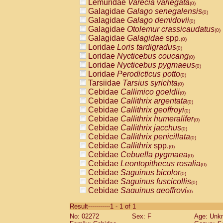
Lemuridae
Varecia variegata
(0)
Galagidae
Galago senegalensis
(0)
Galagidae
Galago demidovii
(0)
Galagidae
Otolemur crassicaudatus
(0)
Galagidae
Galagidae
spp.
(0)
Loridae
Loris tardigradus
(0)
Loridae
Nycticebus coucang
(0)
Loridae
Nycticebus pygmaeus
(0)
Loridae
Perodicticus potto
(0)
Tarsiidae
Tarsius syrichta
(0)
Cebidae
Callimico goeldii
(0)
Cebidae
Callithrix argentata
(0)
Cebidae
Callithrix geoffroyi
(0)
Cebidae
Callithrix humeralifer
(0)
Cebidae
Callithrix jacchus
(0)
Cebidae
Callithrix penicillata
(0)
Cebidae
Callithrix
spp.
(0)
Cebidae
Cebuella pygmaea
(0)
Cebidae
Leontopithecus rosalia
(0)
Cebidae
Saguinus bicolor
(0)
Cebidae
Saguinus fuscicollis
(0)
Cebidae
Saguinus geoffroyi
(0)
Cebidae
Saguinus imperator
(0)
Result-----------1 - 1 of 1
Cebidae
Saguinus labiatus
(0)
No: 02272
Sex: F
Age: Unk
Cebidae
Saguinus leucopus
(0)