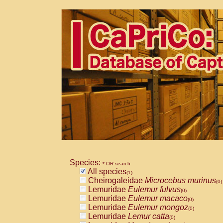
Species:
* OR search
All species
(1)
Cheirogaleidae
Microcebus murinus
(0)
Lemuridae
Eulemur fulvus
(0)
Lemuridae
Eulemur macaco
(0)
Lemuridae
Eulemur mongoz
(0)
Lemuridae
Lemur catta
(0)