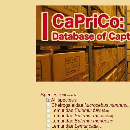
Species:
* OR search
All species
(1)
Cheirogaleidae
Microcebus murinus
(0)
Lemuridae
Eulemur fulvus
(0)
Lemuridae
Eulemur macaco
(0)
Lemuridae
Eulemur mongoz
(0)
Lemuridae
Lemur catta
(0)