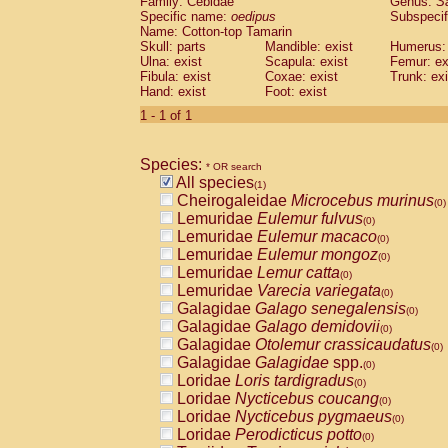
Family: Cebidae
Genus:
S
Cebidae
Saguinus midas
(0)
Specific name:
oedipus
Subspecif
Cebidae
Saguinus mystax
(0)
Name: Cotton-top Tamarin
Cebidae
Saguinus nigricollis
Skull: parts
Mandible: exist
(0)
Humerus: 
Cebidae
Saguinus oedipus
Ulna: exist
Scapula: exist
Femur: ex
(1)
Fibula: exist
Coxae: exist
Trunk: exi
Cebidae
Saguinus weddelli
(0)
Hand: exist
Foot: exist
Cebidae
Saguinus
spp.
(0)
Cebidae
Aotus trivirgatus
1 - 1 of 1
(0)
Cebidae
Cebus albifrons
(0)
Cebidae
Cebus apella
(0)
Species:
Cebidae
Cebus capucinus
* OR search
(0)
All species
Cebidae
Cebus nigrivittatus
(1)
(0)
Cheirogaleidae
Microcebus murinus
Cebidae
Cebus
spp.
(0)
(0)
Lemuridae
Eulemur fulvus
Cebidae
Saimiri boliviensis
(0)
(0)
Lemuridae
Eulemur macaco
Cebidae
Saimiri sciureus
(0)
(0)
Lemuridae
Eulemur mongoz
Atelidae
Alouatta caraya
(0)
(0)
Lemuridae
Lemur catta
Atelidae
Alouatta fusca
(0)
(0)
Lemuridae
Varecia variegata
Atelidae
Alouatta seniculus
(0)
(0)
Galagidae
Galago senegalensis
Atelidae
Alouatta
spp.
(0)
(0)
Galagidae
Galago demidovii
Atelidae
Ateles belzebuth
(0)
(0)
Galagidae
Otolemur crassicaudatus
Atelidae
Ateles geoffroyi
(0)
(0)
Galagidae
Galagidae
spp.
Atelidae
Ateles paniscus
(0)
(0)
Loridae
Loris tardigradus
Atelidae
Ateles
spp.
(0)
(0)
Loridae
Nycticebus coucang
Atelidae
Lagothrix lagothricha
(0)
(0)
Loridae
Nycticebus pygmaeus
Atelidae
Lagothrix lagothricha cana
(0)
(0)
Loridae
Perodicticus potto
Pitheciidae
Cacajao calvus rubicundu
(0)