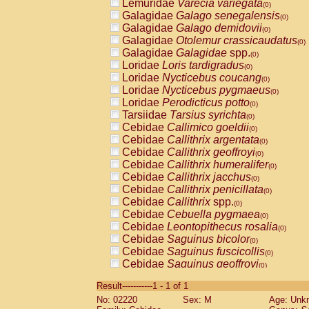
Lemuridae
Varecia variegata
(0)
Galagidae
Galago senegalensis
(0)
Galagidae
Galago demidovii
(0)
Galagidae
Otolemur crassicaudatus
(0)
Galagidae
Galagidae
spp.
(0)
Loridae
Loris tardigradus
(0)
Loridae
Nycticebus coucang
(0)
Loridae
Nycticebus pygmaeus
(0)
Loridae
Perodicticus potto
(0)
Tarsiidae
Tarsius syrichta
(0)
Cebidae
Callimico goeldii
(0)
Cebidae
Callithrix argentata
(0)
Cebidae
Callithrix geoffroyi
(0)
Cebidae
Callithrix humeralifer
(0)
Cebidae
Callithrix jacchus
(0)
Cebidae
Callithrix penicillata
(0)
Cebidae
Callithrix
spp.
(0)
Cebidae
Cebuella pygmaea
(0)
Cebidae
Leontopithecus rosalia
(0)
Cebidae
Saguinus bicolor
(0)
Cebidae
Saguinus fuscicollis
(0)
Cebidae
Saguinus geoffroyi
(0)
Cebidae
Saguinus imperator
(0)
Result-----------1 - 1 of 1
Cebidae
Saguinus labiatus
(0)
No: 02220
Sex: M
Age: Unk
Cebidae
Saguinus leucopus
(0)