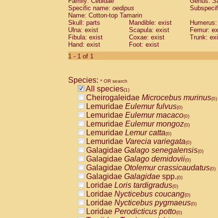
Family: Cebidae
Genus:
S
Cebidae
Saguinus midas
(0)
Specific name:
oedipus
Subspecif
Cebidae
Saguinus mystax
(0)
Name: Cotton-top Tamarin
Cebidae
Saguinus nigricollis
Skull: parts
Mandible: exist
(0)
Humerus: 
Cebidae
Saguinus oedipus
Ulna: exist
Scapula: exist
Femur: ex
(1)
Fibula: exist
Coxae: exist
Trunk: exi
Cebidae
Saguinus weddelli
(0)
Hand: exist
Foot: exist
Cebidae
Saguinus
spp.
(0)
Cebidae
Aotus trivirgatus
1 - 1 of 1
(0)
Cebidae
Cebus albifrons
(0)
Cebidae
Cebus apella
(0)
Species:
Cebidae
Cebus capucinus
* OR search
(0)
All species
Cebidae
Cebus nigrivittatus
(1)
(0)
Cheirogaleidae
Microcebus murinus
Cebidae
Cebus
spp.
(0)
(0)
Lemuridae
Eulemur fulvus
Cebidae
Saimiri boliviensis
(0)
(0)
Lemuridae
Eulemur macaco
Cebidae
Saimiri sciureus
(0)
(0)
Lemuridae
Eulemur mongoz
Atelidae
Alouatta caraya
(0)
(0)
Lemuridae
Lemur catta
Atelidae
Alouatta fusca
(0)
(0)
Lemuridae
Varecia variegata
Atelidae
Alouatta seniculus
(0)
(0)
Galagidae
Galago senegalensis
Atelidae
Alouatta
spp.
(0)
(0)
Galagidae
Galago demidovii
Atelidae
Ateles belzebuth
(0)
(0)
Galagidae
Otolemur crassicaudatus
Atelidae
Ateles geoffroyi
(0)
(0)
Galagidae
Galagidae
spp.
Atelidae
Ateles paniscus
(0)
(0)
Loridae
Loris tardigradus
Atelidae
Ateles
spp.
(0)
(0)
Loridae
Nycticebus coucang
Atelidae
Lagothrix lagothricha
(0)
(0)
Loridae
Nycticebus pygmaeus
Atelidae
Lagothrix lagothricha cana
(0)
(0)
Loridae
Perodicticus potto
Pitheciidae
Cacajao calvus rubicundu
(0)