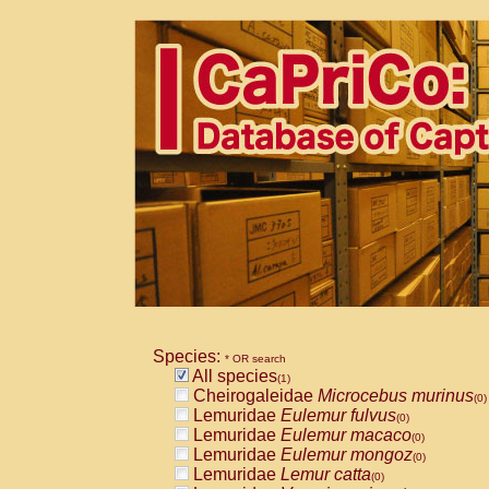
Species:
* OR search
All species
(1)
Cheirogaleidae
Microcebus murinus
(0)
Lemuridae
Eulemur fulvus
(0)
Lemuridae
Eulemur macaco
(0)
Lemuridae
Eulemur mongoz
(0)
Lemuridae
Lemur catta
(0)