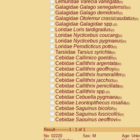
Lemuridae
Varecia variegata
(0)
Galagidae
Galago senegalensis
(0)
Galagidae
Galago demidovii
(0)
Galagidae
Otolemur crassicaudatus
(0)
Galagidae
Galagidae
spp.
(0)
Loridae
Loris tardigradus
(0)
Loridae
Nycticebus coucang
(0)
Loridae
Nycticebus pygmaeus
(0)
Loridae
Perodicticus potto
(0)
Tarsiidae
Tarsius syrichta
(0)
Cebidae
Callimico goeldii
(0)
Cebidae
Callithrix argentata
(0)
Cebidae
Callithrix geoffroyi
(0)
Cebidae
Callithrix humeralifer
(0)
Cebidae
Callithrix jacchus
(0)
Cebidae
Callithrix penicillata
(0)
Cebidae
Callithrix
spp.
(0)
Cebidae
Cebuella pygmaea
(0)
Cebidae
Leontopithecus rosalia
(0)
Cebidae
Saguinus bicolor
(0)
Cebidae
Saguinus fuscicollis
(0)
Cebidae
Saguinus geoffroyi
(0)
Cebidae
Saguinus imperator
(0)
Result-----------1 - 1 of 1
Cebidae
Saguinus labiatus
(0)
No: 02220
Sex: M
Age: Unk
Cebidae
Saguinus leucopus
(0)