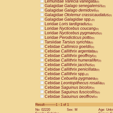
Lemuridae
Varecia variegata
(0)
Galagidae
Galago senegalensis
(0)
Galagidae
Galago demidovii
(0)
Galagidae
Otolemur crassicaudatus
(0)
Galagidae
Galagidae
spp.
(0)
Loridae
Loris tardigradus
(0)
Loridae
Nycticebus coucang
(0)
Loridae
Nycticebus pygmaeus
(0)
Loridae
Perodicticus potto
(0)
Tarsiidae
Tarsius syrichta
(0)
Cebidae
Callimico goeldii
(0)
Cebidae
Callithrix argentata
(0)
Cebidae
Callithrix geoffroyi
(0)
Cebidae
Callithrix humeralifer
(0)
Cebidae
Callithrix jacchus
(0)
Cebidae
Callithrix penicillata
(0)
Cebidae
Callithrix
spp.
(0)
Cebidae
Cebuella pygmaea
(0)
Cebidae
Leontopithecus rosalia
(0)
Cebidae
Saguinus bicolor
(0)
Cebidae
Saguinus fuscicollis
(0)
Cebidae
Saguinus geoffroyi
(0)
Cebidae
Saguinus imperator
(0)
Result-----------1 - 1 of 1
Cebidae
Saguinus labiatus
(0)
No: 02220
Sex: M
Age: Unk
Cebidae
Saguinus leucopus
(0)