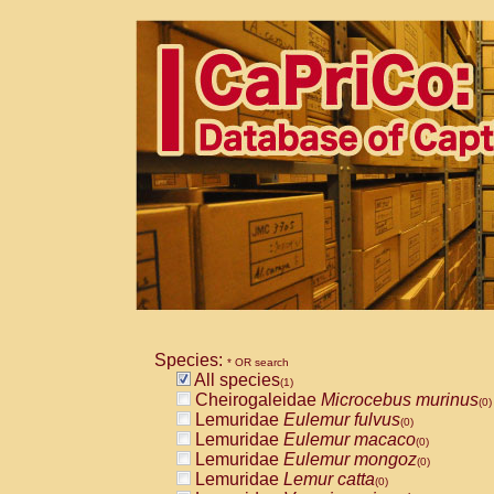
Species:
* OR search
All species
(1)
Cheirogaleidae
Microcebus murinus
(0)
Lemuridae
Eulemur fulvus
(0)
Lemuridae
Eulemur macaco
(0)
Lemuridae
Eulemur mongoz
(0)
Lemuridae
Lemur catta
(0)