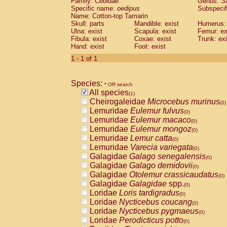
Family: Cebidae
Genus:
S
Cebidae
Saguinus midas
(0)
Specific name:
oedipus
Subspecif
Cebidae
Saguinus mystax
(0)
Name: Cotton-top Tamarin
Cebidae
Saguinus nigricollis
Skull: parts
Mandible: exist
(0)
Humerus: 
Cebidae
Saguinus oedipus
Ulna: exist
Scapula: exist
Femur: ex
(1)
Fibula: exist
Coxae: exist
Trunk: exi
Cebidae
Saguinus weddelli
(0)
Hand: exist
Foot: exist
Cebidae
Saguinus
spp.
(0)
Cebidae
Aotus trivirgatus
1 - 1 of 1
(0)
Cebidae
Cebus albifrons
(0)
Cebidae
Cebus apella
(0)
Species:
Cebidae
Cebus capucinus
* OR search
(0)
All species
Cebidae
Cebus nigrivittatus
(1)
(0)
Cheirogaleidae
Microcebus murinus
Cebidae
Cebus
spp.
(0)
(0)
Lemuridae
Eulemur fulvus
Cebidae
Saimiri boliviensis
(0)
(0)
Lemuridae
Eulemur macaco
Cebidae
Saimiri sciureus
(0)
(0)
Lemuridae
Eulemur mongoz
Atelidae
Alouatta caraya
(0)
(0)
Lemuridae
Lemur catta
Atelidae
Alouatta fusca
(0)
(0)
Lemuridae
Varecia variegata
Atelidae
Alouatta seniculus
(0)
(0)
Galagidae
Galago senegalensis
Atelidae
Alouatta
spp.
(0)
(0)
Galagidae
Galago demidovii
Atelidae
Ateles belzebuth
(0)
(0)
Galagidae
Otolemur crassicaudatus
Atelidae
Ateles geoffroyi
(0)
(0)
Galagidae
Galagidae
spp.
Atelidae
Ateles paniscus
(0)
(0)
Loridae
Loris tardigradus
Atelidae
Ateles
spp.
(0)
(0)
Loridae
Nycticebus coucang
Atelidae
Lagothrix lagothricha
(0)
(0)
Loridae
Nycticebus pygmaeus
Atelidae
Lagothrix lagothricha cana
(0)
(0)
Loridae
Perodicticus potto
Pitheciidae
Cacajao calvus rubicundu
(0)