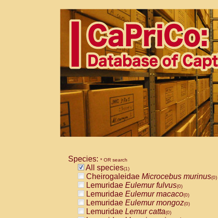
Species:
* OR search
All species
(1)
Cheirogaleidae
Microcebus murinus
(0)
Lemuridae
Eulemur fulvus
(0)
Lemuridae
Eulemur macaco
(0)
Lemuridae
Eulemur mongoz
(0)
Lemuridae
Lemur catta
(0)