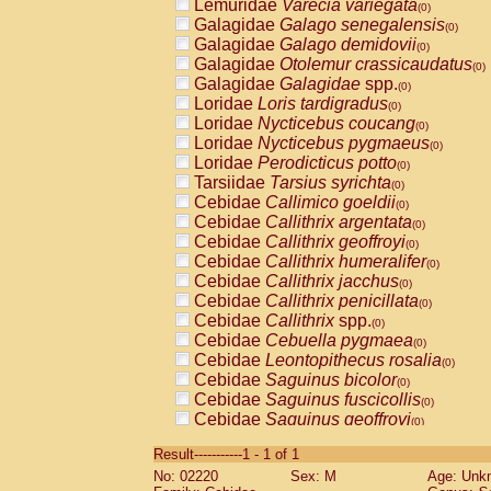
Lemuridae
Varecia variegata
(0)
Galagidae
Galago senegalensis
(0)
Galagidae
Galago demidovii
(0)
Galagidae
Otolemur crassicaudatus
(0)
Galagidae
Galagidae
spp.
(0)
Loridae
Loris tardigradus
(0)
Loridae
Nycticebus coucang
(0)
Loridae
Nycticebus pygmaeus
(0)
Loridae
Perodicticus potto
(0)
Tarsiidae
Tarsius syrichta
(0)
Cebidae
Callimico goeldii
(0)
Cebidae
Callithrix argentata
(0)
Cebidae
Callithrix geoffroyi
(0)
Cebidae
Callithrix humeralifer
(0)
Cebidae
Callithrix jacchus
(0)
Cebidae
Callithrix penicillata
(0)
Cebidae
Callithrix
spp.
(0)
Cebidae
Cebuella pygmaea
(0)
Cebidae
Leontopithecus rosalia
(0)
Cebidae
Saguinus bicolor
(0)
Cebidae
Saguinus fuscicollis
(0)
Cebidae
Saguinus geoffroyi
(0)
Cebidae
Saguinus imperator
(0)
Result-----------1 - 1 of 1
Cebidae
Saguinus labiatus
(0)
No: 02220
Sex: M
Age: Unk
Cebidae
Saguinus leucopus
(0)