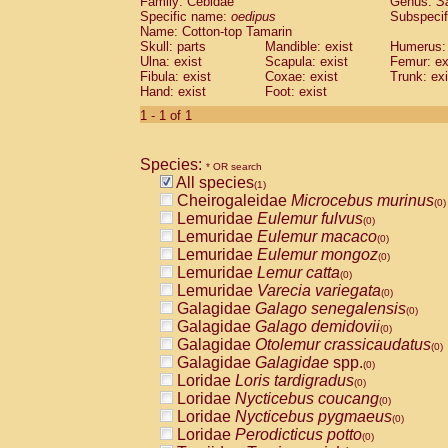
Family: Cebidae
Genus:
S
Cebidae
Saguinus midas
(0)
Specific name:
oedipus
Subspecif
Cebidae
Saguinus mystax
(0)
Name: Cotton-top Tamarin
Cebidae
Saguinus nigricollis
Skull: parts
Mandible: exist
(0)
Humerus: 
Cebidae
Saguinus oedipus
Ulna: exist
Scapula: exist
Femur: ex
(1)
Fibula: exist
Coxae: exist
Trunk: exi
Cebidae
Saguinus weddelli
(0)
Hand: exist
Foot: exist
Cebidae
Saguinus
spp.
(0)
Cebidae
Aotus trivirgatus
1 - 1 of 1
(0)
Cebidae
Cebus albifrons
(0)
Cebidae
Cebus apella
(0)
Species:
Cebidae
Cebus capucinus
* OR search
(0)
All species
Cebidae
Cebus nigrivittatus
(1)
(0)
Cheirogaleidae
Microcebus murinus
Cebidae
Cebus
spp.
(0)
(0)
Lemuridae
Eulemur fulvus
Cebidae
Saimiri boliviensis
(0)
(0)
Lemuridae
Eulemur macaco
Cebidae
Saimiri sciureus
(0)
(0)
Lemuridae
Eulemur mongoz
Atelidae
Alouatta caraya
(0)
(0)
Lemuridae
Lemur catta
Atelidae
Alouatta fusca
(0)
(0)
Lemuridae
Varecia variegata
Atelidae
Alouatta seniculus
(0)
(0)
Galagidae
Galago senegalensis
Atelidae
Alouatta
spp.
(0)
(0)
Galagidae
Galago demidovii
Atelidae
Ateles belzebuth
(0)
(0)
Galagidae
Otolemur crassicaudatus
Atelidae
Ateles geoffroyi
(0)
(0)
Galagidae
Galagidae
spp.
Atelidae
Ateles paniscus
(0)
(0)
Loridae
Loris tardigradus
Atelidae
Ateles
spp.
(0)
(0)
Loridae
Nycticebus coucang
Atelidae
Lagothrix lagothricha
(0)
(0)
Loridae
Nycticebus pygmaeus
Atelidae
Lagothrix lagothricha cana
(0)
(0)
Loridae
Perodicticus potto
Pitheciidae
Cacajao calvus rubicundu
(0)