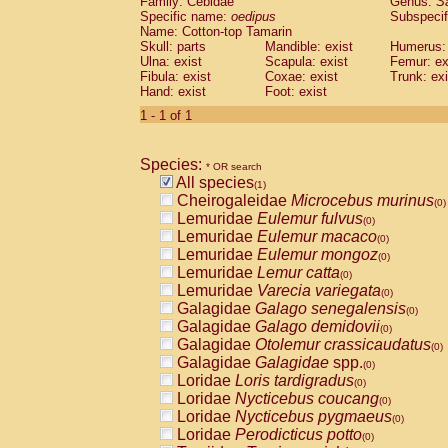
Family: Cebidae
Genus:
S
Cebidae
Saguinus midas
(0)
Specific name:
oedipus
Subspecif
Cebidae
Saguinus mystax
(0)
Name: Cotton-top Tamarin
Cebidae
Saguinus nigricollis
Skull: parts
Mandible: exist
(0)
Humerus: 
Cebidae
Saguinus oedipus
Ulna: exist
Scapula: exist
Femur: ex
(1)
Fibula: exist
Coxae: exist
Trunk: exi
Cebidae
Saguinus weddelli
(0)
Hand: exist
Foot: exist
Cebidae
Saguinus
spp.
(0)
Cebidae
Aotus trivirgatus
1 - 1 of 1
(0)
Cebidae
Cebus albifrons
(0)
Cebidae
Cebus apella
(0)
Species:
Cebidae
Cebus capucinus
* OR search
(0)
All species
Cebidae
Cebus nigrivittatus
(1)
(0)
Cheirogaleidae
Microcebus murinus
Cebidae
Cebus
spp.
(0)
(0)
Lemuridae
Eulemur fulvus
Cebidae
Saimiri boliviensis
(0)
(0)
Lemuridae
Eulemur macaco
Cebidae
Saimiri sciureus
(0)
(0)
Lemuridae
Eulemur mongoz
Atelidae
Alouatta caraya
(0)
(0)
Lemuridae
Lemur catta
Atelidae
Alouatta fusca
(0)
(0)
Lemuridae
Varecia variegata
Atelidae
Alouatta seniculus
(0)
(0)
Galagidae
Galago senegalensis
Atelidae
Alouatta
spp.
(0)
(0)
Galagidae
Galago demidovii
Atelidae
Ateles belzebuth
(0)
(0)
Galagidae
Otolemur crassicaudatus
Atelidae
Ateles geoffroyi
(0)
(0)
Galagidae
Galagidae
spp.
Atelidae
Ateles paniscus
(0)
(0)
Loridae
Loris tardigradus
Atelidae
Ateles
spp.
(0)
(0)
Loridae
Nycticebus coucang
Atelidae
Lagothrix lagothricha
(0)
(0)
Loridae
Nycticebus pygmaeus
Atelidae
Lagothrix lagothricha cana
(0)
(0)
Loridae
Perodicticus potto
Pitheciidae
Cacajao calvus rubicundu
(0)