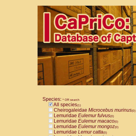
Species:
* OR search
All species
(1)
Cheirogaleidae
Microcebus murinus
(0)
Lemuridae
Eulemur fulvus
(0)
Lemuridae
Eulemur macaco
(0)
Lemuridae
Eulemur mongoz
(0)
Lemuridae
Lemur catta
(0)