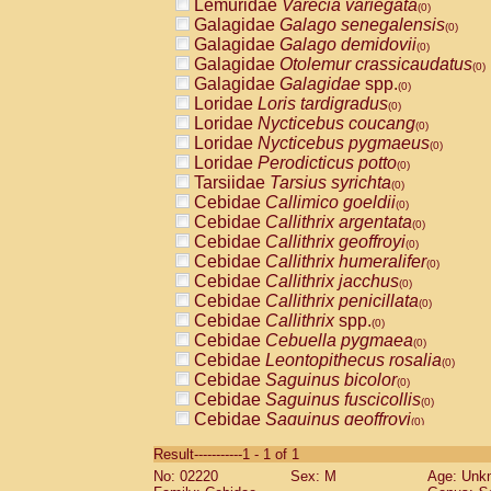
Lemuridae
Varecia variegata
(0)
Galagidae
Galago senegalensis
(0)
Galagidae
Galago demidovii
(0)
Galagidae
Otolemur crassicaudatus
(0)
Galagidae
Galagidae
spp.
(0)
Loridae
Loris tardigradus
(0)
Loridae
Nycticebus coucang
(0)
Loridae
Nycticebus pygmaeus
(0)
Loridae
Perodicticus potto
(0)
Tarsiidae
Tarsius syrichta
(0)
Cebidae
Callimico goeldii
(0)
Cebidae
Callithrix argentata
(0)
Cebidae
Callithrix geoffroyi
(0)
Cebidae
Callithrix humeralifer
(0)
Cebidae
Callithrix jacchus
(0)
Cebidae
Callithrix penicillata
(0)
Cebidae
Callithrix
spp.
(0)
Cebidae
Cebuella pygmaea
(0)
Cebidae
Leontopithecus rosalia
(0)
Cebidae
Saguinus bicolor
(0)
Cebidae
Saguinus fuscicollis
(0)
Cebidae
Saguinus geoffroyi
(0)
Cebidae
Saguinus imperator
(0)
Result-----------1 - 1 of 1
Cebidae
Saguinus labiatus
(0)
No: 02220
Sex: M
Age: Unk
Cebidae
Saguinus leucopus
(0)