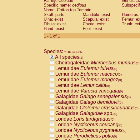
Family: Cebidae
Genus:
S
Cebidae
Saguinus midas
(0)
Specific name:
oedipus
Subspecif
Cebidae
Saguinus mystax
(0)
Name: Cotton-top Tamarin
Cebidae
Saguinus nigricollis
Skull: parts
Mandible: exist
(0)
Humerus: 
Cebidae
Saguinus oedipus
Ulna: exist
Scapula: exist
Femur: ex
(1)
Fibula: exist
Coxae: exist
Trunk: exi
Cebidae
Saguinus weddelli
(0)
Hand: exist
Foot: exist
Cebidae
Saguinus
spp.
(0)
Cebidae
Aotus trivirgatus
1 - 1 of 1
(0)
Cebidae
Cebus albifrons
(0)
Cebidae
Cebus apella
(0)
Species:
Cebidae
Cebus capucinus
* OR search
(0)
All species
Cebidae
Cebus nigrivittatus
(1)
(0)
Cheirogaleidae
Microcebus murinus
Cebidae
Cebus
spp.
(0)
(0)
Lemuridae
Eulemur fulvus
Cebidae
Saimiri boliviensis
(0)
(0)
Lemuridae
Eulemur macaco
Cebidae
Saimiri sciureus
(0)
(0)
Lemuridae
Eulemur mongoz
Atelidae
Alouatta caraya
(0)
(0)
Lemuridae
Lemur catta
Atelidae
Alouatta fusca
(0)
(0)
Lemuridae
Varecia variegata
Atelidae
Alouatta seniculus
(0)
(0)
Galagidae
Galago senegalensis
Atelidae
Alouatta
spp.
(0)
(0)
Galagidae
Galago demidovii
Atelidae
Ateles belzebuth
(0)
(0)
Galagidae
Otolemur crassicaudatus
Atelidae
Ateles geoffroyi
(0)
(0)
Galagidae
Galagidae
spp.
Atelidae
Ateles paniscus
(0)
(0)
Loridae
Loris tardigradus
Atelidae
Ateles
spp.
(0)
(0)
Loridae
Nycticebus coucang
Atelidae
Lagothrix lagothricha
(0)
(0)
Loridae
Nycticebus pygmaeus
Atelidae
Lagothrix lagothricha cana
(0)
(0)
Loridae
Perodicticus potto
Pitheciidae
Cacajao calvus rubicundu
(0)