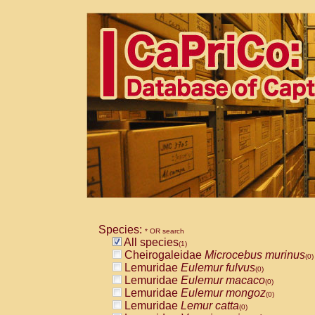
Species:
* OR search
All species
(1)
Cheirogaleidae
Microcebus murinus
(0)
Lemuridae
Eulemur fulvus
(0)
Lemuridae
Eulemur macaco
(0)
Lemuridae
Eulemur mongoz
(0)
Lemuridae
Lemur catta
(0)