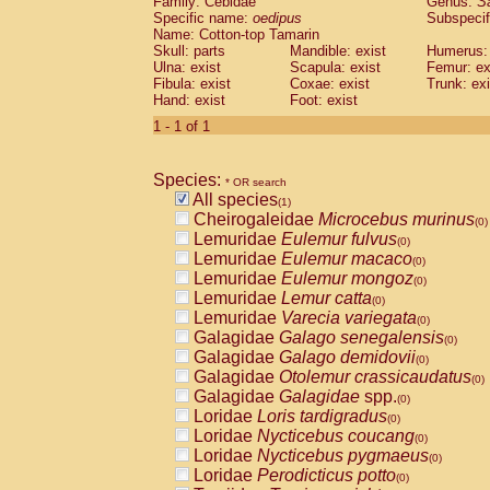
Family: Cebidae
Genus:
S
Cebidae
Saguinus midas
(0)
Specific name:
oedipus
Subspecif
Cebidae
Saguinus mystax
(0)
Name: Cotton-top Tamarin
Cebidae
Saguinus nigricollis
Skull: parts
Mandible: exist
(0)
Humerus: 
Cebidae
Saguinus oedipus
Ulna: exist
Scapula: exist
Femur: ex
(1)
Fibula: exist
Coxae: exist
Trunk: exi
Cebidae
Saguinus weddelli
(0)
Hand: exist
Foot: exist
Cebidae
Saguinus
spp.
(0)
Cebidae
Aotus trivirgatus
1 - 1 of 1
(0)
Cebidae
Cebus albifrons
(0)
Cebidae
Cebus apella
(0)
Species:
Cebidae
Cebus capucinus
* OR search
(0)
All species
Cebidae
Cebus nigrivittatus
(1)
(0)
Cheirogaleidae
Microcebus murinus
Cebidae
Cebus
spp.
(0)
(0)
Lemuridae
Eulemur fulvus
Cebidae
Saimiri boliviensis
(0)
(0)
Lemuridae
Eulemur macaco
Cebidae
Saimiri sciureus
(0)
(0)
Lemuridae
Eulemur mongoz
Atelidae
Alouatta caraya
(0)
(0)
Lemuridae
Lemur catta
Atelidae
Alouatta fusca
(0)
(0)
Lemuridae
Varecia variegata
Atelidae
Alouatta seniculus
(0)
(0)
Galagidae
Galago senegalensis
Atelidae
Alouatta
spp.
(0)
(0)
Galagidae
Galago demidovii
Atelidae
Ateles belzebuth
(0)
(0)
Galagidae
Otolemur crassicaudatus
Atelidae
Ateles geoffroyi
(0)
(0)
Galagidae
Galagidae
spp.
Atelidae
Ateles paniscus
(0)
(0)
Loridae
Loris tardigradus
Atelidae
Ateles
spp.
(0)
(0)
Loridae
Nycticebus coucang
Atelidae
Lagothrix lagothricha
(0)
(0)
Loridae
Nycticebus pygmaeus
Atelidae
Lagothrix lagothricha cana
(0)
(0)
Loridae
Perodicticus potto
Pitheciidae
Cacajao calvus rubicundu
(0)