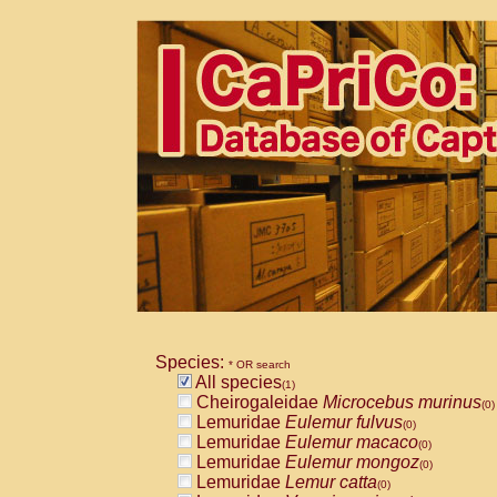
Species:
* OR search
All species
(1)
Cheirogaleidae
Microcebus murinus
(0)
Lemuridae
Eulemur fulvus
(0)
Lemuridae
Eulemur macaco
(0)
Lemuridae
Eulemur mongoz
(0)
Lemuridae
Lemur catta
(0)