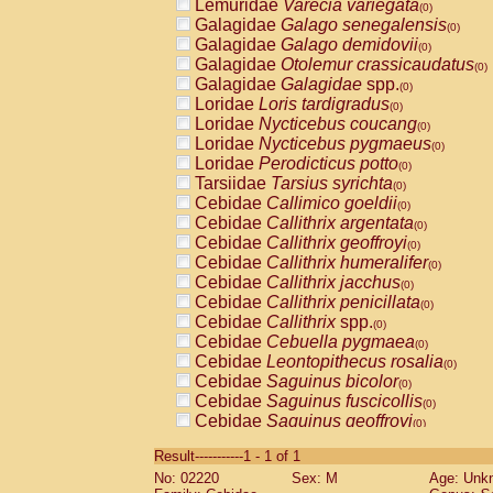
Lemuridae
Varecia variegata
(0)
Galagidae
Galago senegalensis
(0)
Galagidae
Galago demidovii
(0)
Galagidae
Otolemur crassicaudatus
(0)
Galagidae
Galagidae
spp.
(0)
Loridae
Loris tardigradus
(0)
Loridae
Nycticebus coucang
(0)
Loridae
Nycticebus pygmaeus
(0)
Loridae
Perodicticus potto
(0)
Tarsiidae
Tarsius syrichta
(0)
Cebidae
Callimico goeldii
(0)
Cebidae
Callithrix argentata
(0)
Cebidae
Callithrix geoffroyi
(0)
Cebidae
Callithrix humeralifer
(0)
Cebidae
Callithrix jacchus
(0)
Cebidae
Callithrix penicillata
(0)
Cebidae
Callithrix
spp.
(0)
Cebidae
Cebuella pygmaea
(0)
Cebidae
Leontopithecus rosalia
(0)
Cebidae
Saguinus bicolor
(0)
Cebidae
Saguinus fuscicollis
(0)
Cebidae
Saguinus geoffroyi
(0)
Cebidae
Saguinus imperator
(0)
Result-----------1 - 1 of 1
Cebidae
Saguinus labiatus
(0)
No: 02220
Sex: M
Age: Unk
Cebidae
Saguinus leucopus
(0)