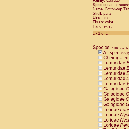
Family: Cebidae
Cebidae
Sa
Specific name:
oedip
Cebidae
Sa
Name: Cotton-top Ta
Cebidae
Sag
Skull: parts
Cebidae
Sa
Ulna: exist
Fibula: exist
Cebidae
Sag
Hand: exist
Cebidae
Sa
Cebidae
Aot
1 - 1 of 1
Cebidae
Ceb
Cebidae
Ceb
Species:
Cebidae
Ce
* OR search
All species
Cebidae
Ceb
(1)
Cheirogalei
Cebidae
Ce
Lemuridae
E
Cebidae
Sai
Lemuridae
E
Cebidae
Sai
Lemuridae
E
Atelidae
Alo
Lemuridae
L
Atelidae
Alo
Lemuridae
V
Atelidae
Alo
Galagidae
G
Atelidae
Alo
Galagidae
G
Atelidae
Ate
Galagidae
O
Atelidae
Ate
Galagidae
G
Atelidae
Ate
Loridae
Lori
Atelidae
Ate
Loridae
Nyc
Atelidae
Lag
Loridae
Nyc
Atelidae
Lag
Loridae
Pero
Pitheciidae