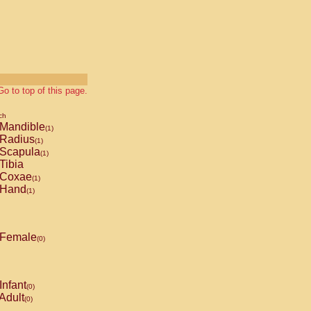
Go to top of this page.
ch
Mandible
(1)
Radius
(1)
Scapula
(1)
Tibia
Coxae
(1)
Hand
(1)
Female
(0)
Infant
(0)
Adult
(0)