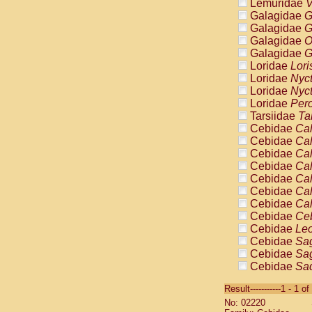
Lemuridae
V
Galagidae
G
Galagidae
G
Galagidae
O
Galagidae
G
Loridae
Lori
Loridae
Nyc
Loridae
Nyc
Loridae
Pero
Tarsiidae
Ta
Cebidae
Cal
Cebidae
Cal
Cebidae
Cal
Cebidae
Cal
Cebidae
Cal
Cebidae
Cal
Cebidae
Cal
Cebidae
Ce
Cebidae
Leo
Cebidae
Sag
Cebidae
Sag
Cebidae
Sag
Cebidae
Sag
Result-----------1 - 1 of
Cebidae
Sag
No: 02220
Cebidae
Sa