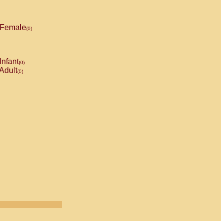
Female
(0)
Infant
(0)
Adult
(0)