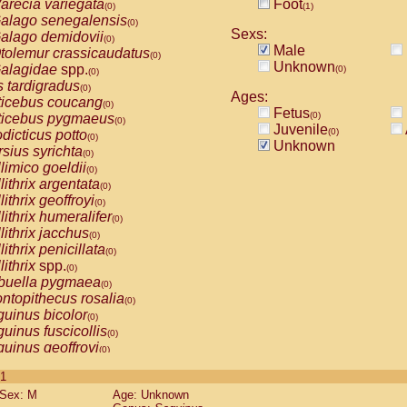
arecia variegata
Foot
(0)
(1)
alago senegalensis
(0)
Sexs:
alago demidovii
(0)
Male
tolemur crassicaudatus
(0)
Unknown
alagidae
spp.
(0)
(0)
s tardigradus
(0)
Ages:
ticebus coucang
(0)
Fetus
(0)
ticebus pygmaeus
(0)
Juvenile
(0)
dicticus potto
(0)
Unknown
rsius syrichta
(0)
limico goeldii
(0)
lithrix argentata
(0)
lithrix geoffroyi
(0)
lithrix humeralifer
(0)
lithrix jacchus
(0)
lithrix penicillata
(0)
lithrix
spp.
(0)
buella pygmaea
(0)
ntopithecus rosalia
(0)
uinus bicolor
(0)
uinus fuscicollis
(0)
uinus geoffroyi
(0)
uinus imperator
(0)
 1
uinus labiatus
(0)
Sex: M
Age: Unknown
guinus leucopus
(0)