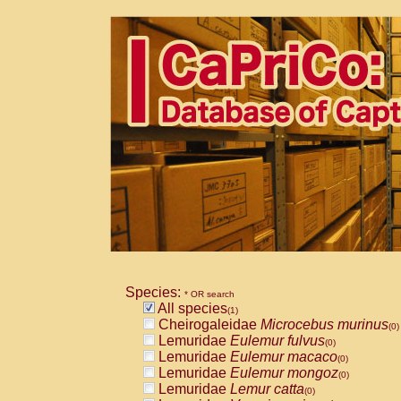
Species:
* OR search
All species
(1)
Cheirogaleidae
Microcebus murinus
(0)
Lemuridae
Eulemur fulvus
(0)
Lemuridae
Eulemur macaco
(0)
Lemuridae
Eulemur mongoz
(0)
Lemuridae
Lemur catta
(0)