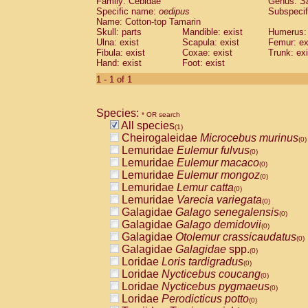
Family: Cebidae
Genus:
S
Cebidae
Saguinus midas
(0)
Specific name:
oedipus
Subspecif
Cebidae
Saguinus mystax
(0)
Name: Cotton-top Tamarin
Cebidae
Saguinus nigricollis
Skull: parts
Mandible: exist
(0)
Humerus: 
Cebidae
Saguinus oedipus
Ulna: exist
Scapula: exist
Femur: ex
(1)
Fibula: exist
Coxae: exist
Trunk: exi
Cebidae
Saguinus weddelli
(0)
Hand: exist
Foot: exist
Cebidae
Saguinus
spp.
(0)
Cebidae
Aotus trivirgatus
1 - 1 of 1
(0)
Cebidae
Cebus albifrons
(0)
Cebidae
Cebus apella
(0)
Species:
Cebidae
Cebus capucinus
* OR search
(0)
All species
Cebidae
Cebus nigrivittatus
(1)
(0)
Cheirogaleidae
Microcebus murinus
Cebidae
Cebus
spp.
(0)
(0)
Lemuridae
Eulemur fulvus
Cebidae
Saimiri boliviensis
(0)
(0)
Lemuridae
Eulemur macaco
Cebidae
Saimiri sciureus
(0)
(0)
Lemuridae
Eulemur mongoz
Atelidae
Alouatta caraya
(0)
(0)
Lemuridae
Lemur catta
Atelidae
Alouatta fusca
(0)
(0)
Lemuridae
Varecia variegata
Atelidae
Alouatta seniculus
(0)
(0)
Galagidae
Galago senegalensis
Atelidae
Alouatta
spp.
(0)
(0)
Galagidae
Galago demidovii
Atelidae
Ateles belzebuth
(0)
(0)
Galagidae
Otolemur crassicaudatus
Atelidae
Ateles geoffroyi
(0)
(0)
Galagidae
Galagidae
spp.
Atelidae
Ateles paniscus
(0)
(0)
Loridae
Loris tardigradus
Atelidae
Ateles
spp.
(0)
(0)
Loridae
Nycticebus coucang
Atelidae
Lagothrix lagothricha
(0)
(0)
Loridae
Nycticebus pygmaeus
Atelidae
Lagothrix lagothricha cana
(0)
(0)
Loridae
Perodicticus potto
Pitheciidae
Cacajao calvus rubicundu
(0)