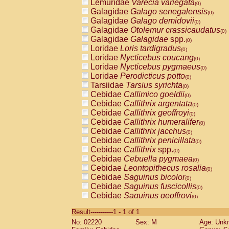
Lemuridae
Varecia variegata
(0)
Galagidae
Galago senegalensis
(0)
Galagidae
Galago demidovii
(0)
Galagidae
Otolemur crassicaudatus
(0)
Galagidae
Galagidae
spp.
(0)
Loridae
Loris tardigradus
(0)
Loridae
Nycticebus coucang
(0)
Loridae
Nycticebus pygmaeus
(0)
Loridae
Perodicticus potto
(0)
Tarsiidae
Tarsius syrichta
(0)
Cebidae
Callimico goeldii
(0)
Cebidae
Callithrix argentata
(0)
Cebidae
Callithrix geoffroyi
(0)
Cebidae
Callithrix humeralifer
(0)
Cebidae
Callithrix jacchus
(0)
Cebidae
Callithrix penicillata
(0)
Cebidae
Callithrix
spp.
(0)
Cebidae
Cebuella pygmaea
(0)
Cebidae
Leontopithecus rosalia
(0)
Cebidae
Saguinus bicolor
(0)
Cebidae
Saguinus fuscicollis
(0)
Cebidae
Saguinus geoffroyi
(0)
Cebidae
Saguinus imperator
(0)
Result-----------1 - 1 of 1
Cebidae
Saguinus labiatus
(0)
No: 02220
Sex: M
Age: Unk
Cebidae
Saguinus leucopus
(0)