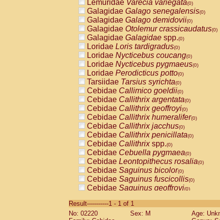
Lemuridae
Varecia variegata
(0)
Galagidae
Galago senegalensis
(0)
Galagidae
Galago demidovii
(0)
Galagidae
Otolemur crassicaudatus
(0)
Galagidae
Galagidae
spp.
(0)
Loridae
Loris tardigradus
(0)
Loridae
Nycticebus coucang
(0)
Loridae
Nycticebus pygmaeus
(0)
Loridae
Perodicticus potto
(0)
Tarsiidae
Tarsius syrichta
(0)
Cebidae
Callimico goeldii
(0)
Cebidae
Callithrix argentata
(0)
Cebidae
Callithrix geoffroyi
(0)
Cebidae
Callithrix humeralifer
(0)
Cebidae
Callithrix jacchus
(0)
Cebidae
Callithrix penicillata
(0)
Cebidae
Callithrix
spp.
(0)
Cebidae
Cebuella pygmaea
(0)
Cebidae
Leontopithecus rosalia
(0)
Cebidae
Saguinus bicolor
(0)
Cebidae
Saguinus fuscicollis
(0)
Cebidae
Saguinus geoffroyi
(0)
Cebidae
Saguinus imperator
(0)
Result-----------1 - 1 of 1
Cebidae
Saguinus labiatus
(0)
No: 02220
Sex: M
Age: Unk
Cebidae
Saguinus leucopus
(0)