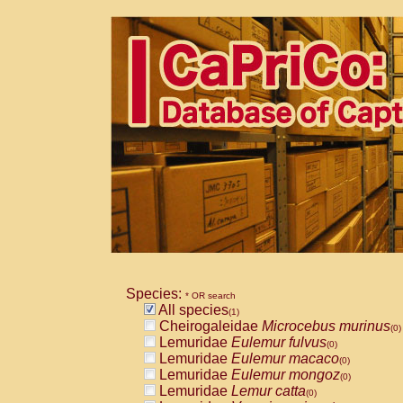
Species:
* OR search
All species
(1)
Cheirogaleidae
Microcebus murinus
(0)
Lemuridae
Eulemur fulvus
(0)
Lemuridae
Eulemur macaco
(0)
Lemuridae
Eulemur mongoz
(0)
Lemuridae
Lemur catta
(0)