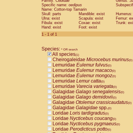
Family: Cebidae
Genus:
S
Cebidae
Saguinus midas
(0)
Specific name:
oedipus
Subspecif
Cebidae
Saguinus mystax
(0)
Name: Cotton-top Tamarin
Cebidae
Saguinus nigricollis
Skull: parts
Mandible: exist
(0)
Humerus: 
Cebidae
Saguinus oedipus
Ulna: exist
Scapula: exist
Femur: ex
(1)
Fibula: exist
Coxae: exist
Trunk: exi
Cebidae
Saguinus weddelli
(0)
Hand: exist
Foot: exist
Cebidae
Saguinus
spp.
(0)
Cebidae
Aotus trivirgatus
1 - 1 of 1
(0)
Cebidae
Cebus albifrons
(0)
Cebidae
Cebus apella
(0)
Species:
Cebidae
Cebus capucinus
* OR search
(0)
All species
Cebidae
Cebus nigrivittatus
(1)
(0)
Cheirogaleidae
Microcebus murinus
Cebidae
Cebus
spp.
(0)
(0)
Lemuridae
Eulemur fulvus
Cebidae
Saimiri boliviensis
(0)
(0)
Lemuridae
Eulemur macaco
Cebidae
Saimiri sciureus
(0)
(0)
Lemuridae
Eulemur mongoz
Atelidae
Alouatta caraya
(0)
(0)
Lemuridae
Lemur catta
Atelidae
Alouatta fusca
(0)
(0)
Lemuridae
Varecia variegata
Atelidae
Alouatta seniculus
(0)
(0)
Galagidae
Galago senegalensis
Atelidae
Alouatta
spp.
(0)
(0)
Galagidae
Galago demidovii
Atelidae
Ateles belzebuth
(0)
(0)
Galagidae
Otolemur crassicaudatus
Atelidae
Ateles geoffroyi
(0)
(0)
Galagidae
Galagidae
spp.
Atelidae
Ateles paniscus
(0)
(0)
Loridae
Loris tardigradus
Atelidae
Ateles
spp.
(0)
(0)
Loridae
Nycticebus coucang
Atelidae
Lagothrix lagothricha
(0)
(0)
Loridae
Nycticebus pygmaeus
Atelidae
Lagothrix lagothricha cana
(0)
(0)
Loridae
Perodicticus potto
Pitheciidae
Cacajao calvus rubicundu
(0)