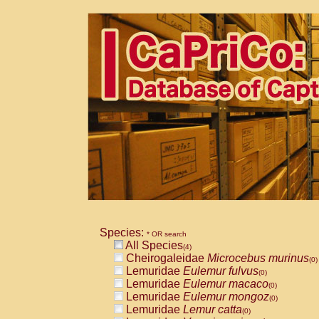
Species:
* OR search
All Species
(4)
Cheirogaleidae
Microcebus murinus
(0)
Lemuridae
Eulemur fulvus
(0)
Lemuridae
Eulemur macaco
(0)
Lemuridae
Eulemur mongoz
(0)
Lemuridae
Lemur catta
(0)