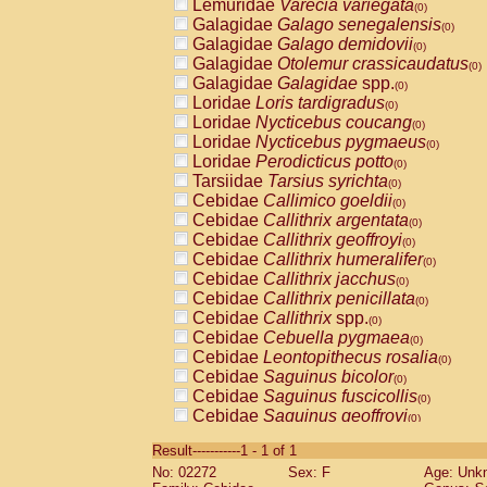
Lemuridae
Varecia variegata
(0)
Galagidae
Galago senegalensis
(0)
Galagidae
Galago demidovii
(0)
Galagidae
Otolemur crassicaudatus
(0)
Galagidae
Galagidae
spp.
(0)
Loridae
Loris tardigradus
(0)
Loridae
Nycticebus coucang
(0)
Loridae
Nycticebus pygmaeus
(0)
Loridae
Perodicticus potto
(0)
Tarsiidae
Tarsius syrichta
(0)
Cebidae
Callimico goeldii
(0)
Cebidae
Callithrix argentata
(0)
Cebidae
Callithrix geoffroyi
(0)
Cebidae
Callithrix humeralifer
(0)
Cebidae
Callithrix jacchus
(0)
Cebidae
Callithrix penicillata
(0)
Cebidae
Callithrix
spp.
(0)
Cebidae
Cebuella pygmaea
(0)
Cebidae
Leontopithecus rosalia
(0)
Cebidae
Saguinus bicolor
(0)
Cebidae
Saguinus fuscicollis
(0)
Cebidae
Saguinus geoffroyi
(0)
Cebidae
Saguinus imperator
(0)
Result-----------1 - 1 of 1
Cebidae
Saguinus labiatus
(0)
No: 02272
Sex: F
Age: Unk
Cebidae
Saguinus leucopus
(0)