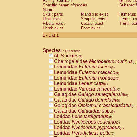
Family: Cebidae
Genus:
S
Cebidae
Saguinus midas
(0)
Specific name:
nigricollis
Subspecif
Cebidae
Saguinus mystax
(0)
Name:
Cebidae
Saguinus nigricollis
Skull: parts
Mandible: exist
(1)
Humerus: 
Cebidae
Saguinus oedipus
Ulna: exist
Scapula: exist
Femur: ex
(0)
Fibula: exist
Coxae: exist
Trunk: exi
Cebidae
Saguinus weddelli
(0)
Hand: exist
Foot: exist
Cebidae
Saguinus
spp.
(0)
Cebidae
Aotus trivirgatus
1 - 1 of 1
(0)
Cebidae
Cebus albifrons
(0)
Cebidae
Cebus apella
(0)
Species:
Cebidae
Cebus capucinus
* OR search
(0)
All Species
Cebidae
Cebus nigrivittatus
(4)
(0)
Cheirogaleidae
Microcebus murinus
Cebidae
Cebus
spp.
(0)
(0)
Lemuridae
Eulemur fulvus
Cebidae
Saimiri boliviensis
(0)
(0)
Lemuridae
Eulemur macaco
Cebidae
Saimiri sciureus
(0)
(0)
Lemuridae
Eulemur mongoz
Atelidae
Alouatta caraya
(0)
(0)
Lemuridae
Lemur catta
Atelidae
Alouatta fusca
(0)
(0)
Lemuridae
Varecia variegata
Atelidae
Alouatta seniculus
(0)
(0)
Galagidae
Galago senegalensis
Atelidae
Alouatta
spp.
(0)
(0)
Galagidae
Galago demidovii
Atelidae
Ateles belzebuth
(0)
(0)
Galagidae
Otolemur crassicaudatus
Atelidae
Ateles geoffroyi
(0)
(0)
Galagidae
Galagidae
spp.
Atelidae
Ateles paniscus
(0)
(0)
Loridae
Loris tardigradus
Atelidae
Ateles
spp.
(0)
(0)
Loridae
Nycticebus coucang
Atelidae
Lagothrix lagothricha
(0)
(0)
Loridae
Nycticebus pygmaeus
Atelidae
Lagothrix lagothricha cana
(0)
(0)
Loridae
Perodicticus potto
Pitheciidae
Cacajao calvus rubicundu
(0)